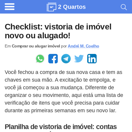
2 Quartos
A
r
Checklist: vistoria de imóvel
q
novo ou alugado!
u
Em
Comprar ou alugar imóvel
por
André M. Coelho
i
t
e
Você fechou a compra de sua nova casa e tem as
t
chaves em sua mão. A excitação te empolga, e
u
você já começou a sua mudança. Diferente de
r
organizar o seu movimento, aqui está uma lista de
a
verificação de itens que você precisa para cuidar
durante as primeiras semanas em seu novo lar.
C
o
Planilha de vistoria de imóvel: contas
m