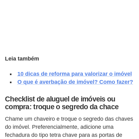
e
f
o
r
m
a
r
Leia também
D
10 dicas de reforma para valorizar o imóvel
e
O que é averbação de imóvel? Como fazer?
c
Checklist de aluguel de imóveis ou
o
compra: troque o segredo da chace
r
a
Chame um chaveiro e troque o segredo das chaves
ç
do imóvel. Preferencialmente, adicione uma
fechadura do tipo tetra chave para as portas de
ã