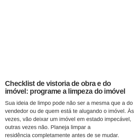
a
s
a
M
ó
v
e
i
s
Checklist de vistoria de obra e do
e
imóvel: programe a limpeza do imóvel
u
Sua ideia de limpo pode não ser a mesma que a do
t
vendedor ou de quem está te alugando o imóvel. Às
e
vezes, vão deixar um imóvel em estado impecável,
n
outras vezes não. Planeja limpar a
s
residência completamente antes de se mudar.