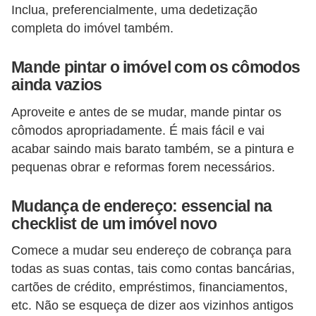
í
Inclua, preferencialmente, uma dedetização
completa do imóvel também.
l
i
Mande pintar o imóvel com os cômodos
o
ainda vazios
s
Aproveite e antes de se mudar, mande pintar os
S
cômodos apropriadamente. É mais fácil e vai
í
acabar saindo mais barato também, se a pintura e
n
pequenas obrar e reformas forem necessários.
d
Mudança de endereço: essencial na
i
checklist de um imóvel novo
c
o
Comece a mudar seu endereço de cobrança para
todas as suas contas, tais como contas bancárias,
e
cartões de crédito, empréstimos, financiamentos,
c
etc. Não se esqueça de dizer aos vizinhos antigos
o