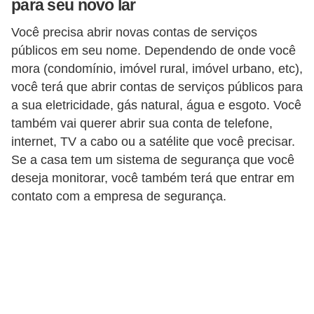
para seu novo lar
p
Você precisa abrir novas contas de serviços
r
públicos em seu nome. Dependendo de onde você
a
mora (condomínio, imóvel rural, imóvel urbano, etc),
r
você terá que abrir contas de serviços públicos para
o
a sua eletricidade, gás natural, água e esgoto. Você
u
também vai querer abrir sua conta de telefone,
internet, TV a cabo ou a satélite que você precisar.
a
Se a casa tem um sistema de segurança que você
l
deseja monitorar, você também terá que entrar em
u
contato com a empresa de segurança.
g
a
r
i
m
ó