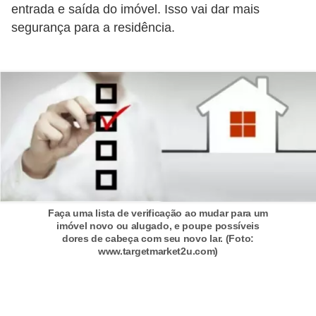
entrada e saída do imóvel. Isso vai dar mais
o
segurança para a residência.
D
i
c
a
s
p
a
r
a
Faça uma lista de verificação ao mudar para um
imóvel novo ou alugado, e poupe possíveis
s
dores de cabeça com seu novo lar. (Foto:
www.targetmarket2u.com)
u
a
c