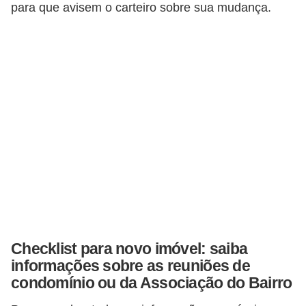
para que avisem o carteiro sobre sua mudança.
n
d
o
m
í
n
i
o
s
Checklist para novo imóvel: saiba
informações sobre as reuniões de
condomínio ou da Associação do Bairro