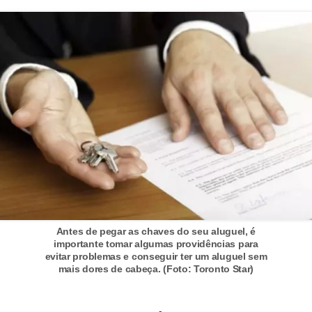
í
l
i
o
s
S
í
n
d
i
c
Antes de pegar as chaves do seu aluguel, é
importante tomar algumas providências para
o
evitar problemas e conseguir ter um aluguel sem
e
mais dores de cabeça. (Foto: Toronto Star)
c
o