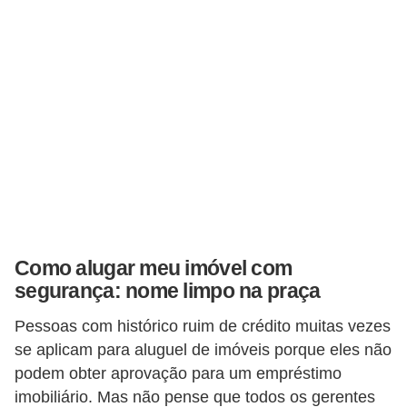
e
f
o
r
m
a
r
D
e
c
Como alugar meu imóvel com
segurança: nome limpo na praça
o
r
Pessoas com histórico ruim de crédito muitas vezes
a
se aplicam para aluguel de imóveis porque eles não
ç
podem obter aprovação para um empréstimo
imobiliário. Mas não pense que todos os gerentes
ã