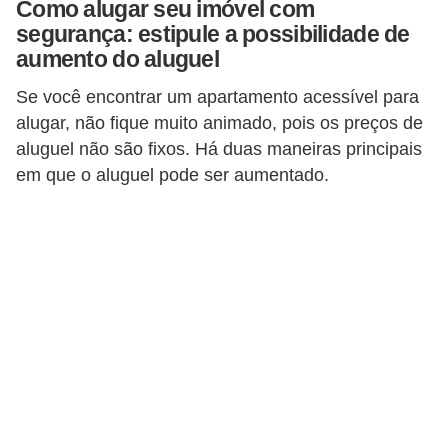
Como alugar seu imóvel com
n
segurança: estipule a possibilidade de
d
aumento do aluguel
o
Se você encontrar um apartamento acessível para
m
alugar, não fique muito animado, pois os preços de
í
aluguel não são fixos. Há duas maneiras principais
em que o aluguel pode ser aumentado.
n
i
o
s