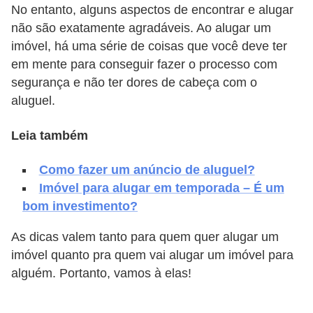
No entanto, alguns aspectos de encontrar e alugar
v
não são exatamente agradáveis. Ao alugar um
e
imóvel, há uma série de coisas que você deve ter
l
em mente para conseguir fazer o processo com
segurança e não ter dores de cabeça com o
C
aluguel.
o
n
Leia também
s
Como fazer um anúncio de aluguel?
t
Imóvel para alugar em temporada – É um
r
bom investimento?
u
i
As dicas valem tanto para quem quer alugar um
imóvel quanto pra quem vai alugar um imóvel para
r
alguém. Portanto, vamos à elas!
e
r