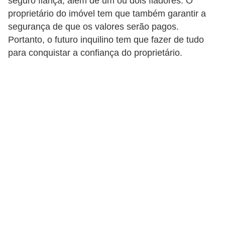
seguro fiança, além de um ou dois fiadores. O
a
proprietário do imóvel tem que também garantir a
s
segurança de que os valores serão pagos.
a
Portanto, o futuro inquilino tem que fazer de tudo
M
para conquistar a confiança do proprietário.
ó
v
e
i
s
e
u
t
e
n
s