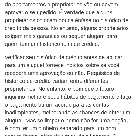
de apartamentos e proprietários vão ou devem
o
aprovar o seu pedido. É verdade que alguns
D
proprietários colocam pouca ênfase no histórico de
i
crédito da pessoa. No entanto, alguns proprietários
exigem mais garantias ou sequer alugam para
c
quem tem um histórico ruim de crédito.
a
s
Verificar seu histórico de crédito antes de aplicar
p
para um aluguel fornece indícios sobre se você
a
receberá uma aprovação ou não. Requisitos de
histórico de crédito variam entre diferentes
r
proprietários. No entanto, é bom que o futuro
a
inquilino melhore seus hábitos de pagamento e faça
s
o pagamento ou um acordo para as contas
u
inadimplentes, melhorando as chances de obter um
a
aluguel. Mas se limpar o nome não for uma opção,
c
é bom ter um dinheiro separado para um bom