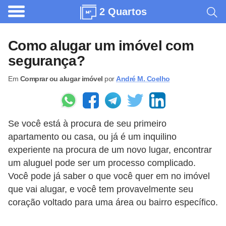
2 Quartos
A
r
Como alugar um imóvel com
q
segurança?
u
Em
Comprar ou alugar imóvel
por
André M. Coelho
i
t
e
Se você está à procura de seu primeiro
t
apartamento ou casa, ou já é um inquilino
u
experiente na procura de um novo lugar, encontrar
r
um aluguel pode ser um processo complicado.
a
Você pode já saber o que você quer em no imóvel
que vai alugar, e você tem provavelmente seu
C
coração voltado para uma área ou bairro específico.
o
m