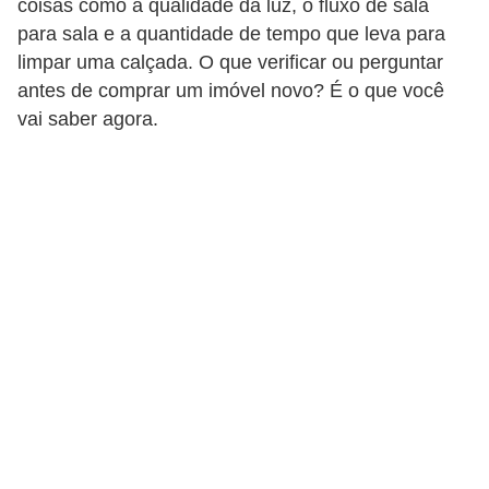
coisas como a qualidade da luz, o fluxo de sala
p
para sala e a quantidade de tempo que leva para
r
limpar uma calçada. O que verificar ou perguntar
antes de comprar um imóvel novo? É o que você
a
vai saber agora.
r
o
u
a
l
u
g
a
r
i
m
ó