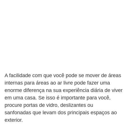
e
f
o
r
m
a
r
D
e
A facilidade com que você pode se mover de áreas
c
internas para áreas ao ar livre pode fazer uma
enorme diferença na sua experiência diária de viver
o
em uma casa. Se isso é importante para você,
r
procure portas de vidro, deslizantes ou
a
sanfonadas que levam dos principais espaços ao
ç
exterior.
ã