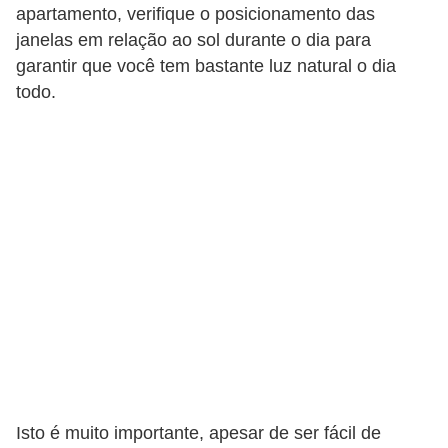
apartamento, verifique o posicionamento das
n
janelas em relação ao sol durante o dia para
d
garantir que você tem bastante luz natural o dia
o
todo.
m
í
n
i
o
s
Isto é muito importante, apesar de ser fácil de