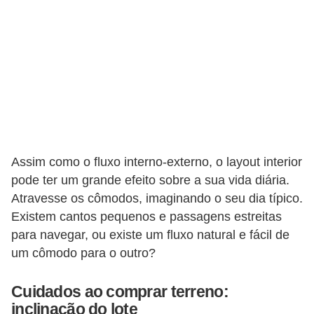
a
s
a
M
ó
v
e
i
Assim como o fluxo interno-externo, o layout interior
s
pode ter um grande efeito sobre a sua vida diária.
e
Atravesse os cômodos, imaginando o seu dia típico.
Existem cantos pequenos e passagens estreitas
u
para navegar, ou existe um fluxo natural e fácil de
t
um cômodo para o outro?
e
n
Cuidados ao comprar terreno:
s
inclinação do lote