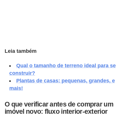
v
e
l
C
o
Leia também
n
s
Qual o tamanho de terreno ideal para se
t
construir?
r
Plantas de casas: pequenas, grandes, e
mais!
u
i
O que verificar antes de comprar um
r
imóvel novo: fluxo interior-exterior
e
r