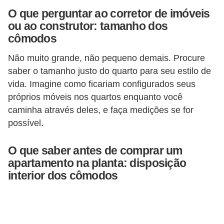
o
O que perguntar ao corretor de imóveis
ou ao construtor: tamanho dos
D
cômodos
i
Não muito grande, não pequeno demais. Procure
c
saber o tamanho justo do quarto para seu estilo de
a
vida. Imagine como ficariam configurados seus
s
próprios móveis nos quartos enquanto você
p
caminha através deles, e faça medições se for
a
possível.
r
O que saber antes de comprar um
a
apartamento na planta: disposição
s
interior dos cômodos
u
a
c