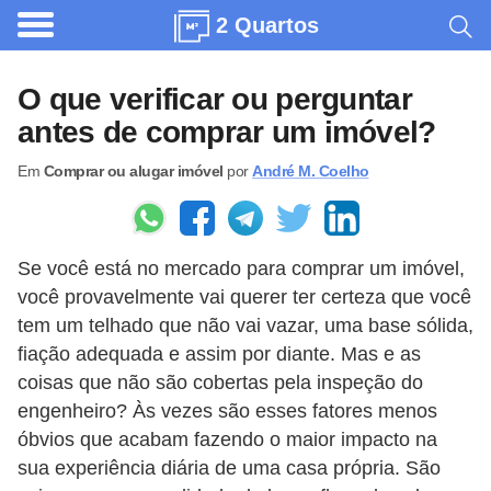
2 Quartos
A
r
O que verificar ou perguntar
q
antes de comprar um imóvel?
u
Em
Comprar ou alugar imóvel
por
André M. Coelho
i
t
e
Se você está no mercado para comprar um imóvel,
t
você provavelmente vai querer ter certeza que você
u
tem um telhado que não vai vazar, uma base sólida,
r
fiação adequada e assim por diante. Mas e as
a
coisas que não são cobertas pela inspeção do
engenheiro? Às vezes são esses fatores menos
C
óbvios que acabam fazendo o maior impacto na
o
sua experiência diária de uma casa própria. São
m