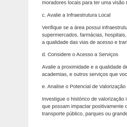
moradores locais para ter uma visão r
í
l
c. Avalie a Infraestrutura Local
i
Verifique se a área possui infraestr
o
supermercados, farmácias, hospitais,
s
a qualidade das vias de acesso e tran
S
d. Considere o Acesso a Serviços
í
n
Avalie a proximidade e a qualidade d
academias, e outros serviços que você
d
i
e. Analise o Potencial de Valorização
c
Investigue o histórico de valorização 
o
que possam impactar positivamente o
e
transporte público, parques ou gran
c
o