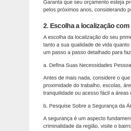
a
Garanta que seu orçamento esteja pr
s
pelos próximos anos, considerando p
a
2. Escolha a localização com
M
A escolha da localização do seu prime
ó
tanto a sua qualidade de vida quanto 
v
um passo a passo detalhado para faz
e
i
a. Defina Suas Necessidades Pessoa
s
Antes de mais nada, considere o que é
e
proximidade do trabalho, escolas, ár
u
tranquilidade ou acesso fácil a áreas
t
b. Pesquise Sobre a Segurança da Á
e
n
A segurança é um aspecto fundamental
criminalidade da região, visite o bai
s