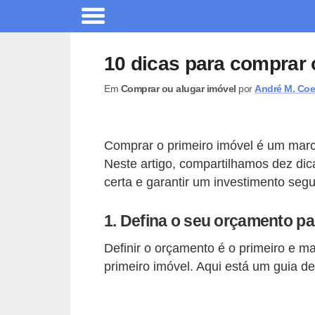
A
r
10 dicas para comprar 
q
Em
Comprar ou alugar imóvel
por
André M. Coe
u
i
t
Comprar o primeiro imóvel é um marco
e
Neste artigo, compartilhamos dez dic
t
certa e garantir um investimento segur
u
1. Defina o seu orçamento pa
r
a
Definir o orçamento é o primeiro e m
primeiro imóvel. Aqui está um guia de
C
o
m