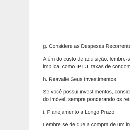
o
D
i
c
a
g. Considere as Despesas Recorrent
s
Além do custo de aquisição, lembre-
p
implica, como IPTU, taxas de condom
a
r
h. Reavalie Seus Investimentos
a
Se você possui investimentos, consid
s
do imóvel, sempre ponderando os ret
u
i. Planejamento a Longo Prazo
a
c
Lembre-se de que a compra de um im