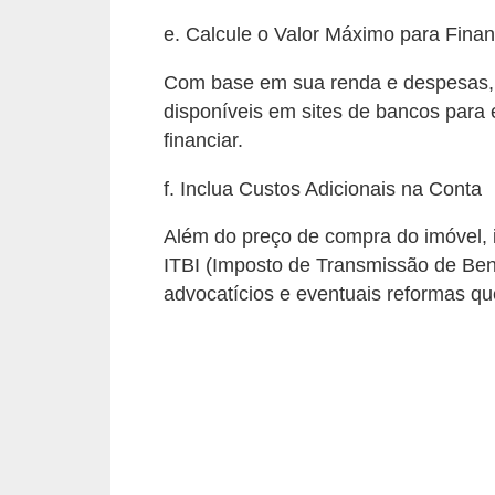
e
e. Calcule o Valor Máximo para Fina
f
o
Com base em sua renda e despesas, u
r
disponíveis em sites de bancos para 
financiar.
m
a
f. Inclua Custos Adicionais na Conta
r
Além do preço de compra do imóvel, 
D
ITBI (Imposto de Transmissão de Bens
e
advocatícios e eventuais reformas qu
c
o
r
a
ç
ã