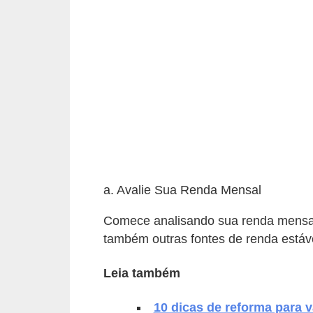
p
r
a
r
o
u
a
l
u
a. Avalie Sua Renda Mensal
g
Comece analisando sua renda mensal
a
também outras fontes de renda estáve
r
i
Leia também
m
10 dicas de reforma para v
ó