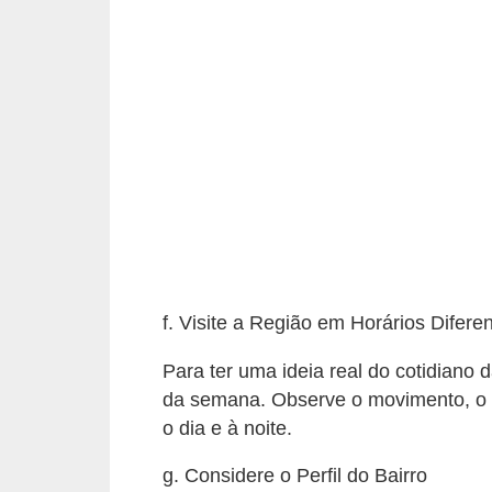
n
d
o
m
í
n
i
o
s
f. Visite a Região em Horários Difere
Para ter uma ideia real do cotidiano d
da semana. Observe o movimento, o ní
o dia e à noite.
g. Considere o Perfil do Bairro