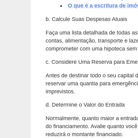
O que é a escritura de imó
v
e
b. Calcule Suas Despesas Atuais
l
Faça uma lista detalhada de todas as
C
contas, alimentação, transporte e laz
o
comprometer com uma hipoteca sem c
n
c. Considere Uma Reserva para Eme
s
Antes de destinar todo o seu capital 
t
reservar uma quantia para emergênci
r
imprevistos.
u
i
d. Determine o Valor do Entrada
r
Normalmente, quanto maior a entrada,
e
do financiamento. Avalie quanto você
r
reduzirá o montante financiado.