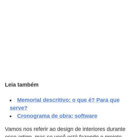
e
f
o
r
m
a
r
D
e
Leia também
c
o
Memorial descritivo: o que é? Para que
r
serve?
a
Cronograma de obra: software
ç
Vamos nos referir ao design de interiores durante
ã