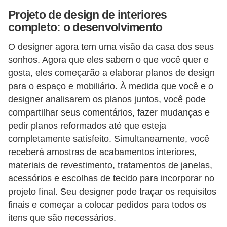
Projeto de design de interiores
n
completo: o desenvolvimento
d
o
O designer agora tem uma visão da casa dos seus
m
sonhos. Agora que eles sabem o que você quer e
gosta, eles começarão a elaborar planos de design
í
para o espaço e mobiliário. À medida que você e o
n
designer analisarem os planos juntos, você pode
i
compartilhar seus comentários, fazer mudanças e
o
pedir planos reformados até que esteja
s
completamente satisfeito. Simultaneamente, você
receberá amostras de acabamentos interiores,
materiais de revestimento, tratamentos de janelas,
acessórios e escolhas de tecido para incorporar no
projeto final. Seu designer pode traçar os requisitos
finais e começar a colocar pedidos para todos os
itens que são necessários.