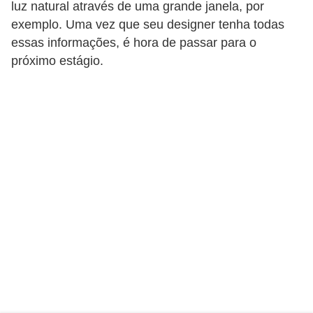
a
luz natural através de uma grande janela, por
s
exemplo. Uma vez que seu designer tenha todas
essas informações, é hora de passar para o
a
próximo estágio.
M
ó
v
e
i
s
e
u
t
e
n
s