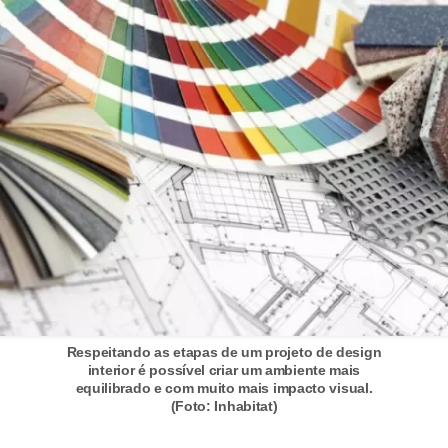
í
l
i
o
s
S
í
n
d
i
c
Respeitando as etapas de um projeto de design
o
interior é possível criar um ambiente mais
e
equilibrado e com muito mais impacto visual.
(Foto: Inhabitat)
c
o