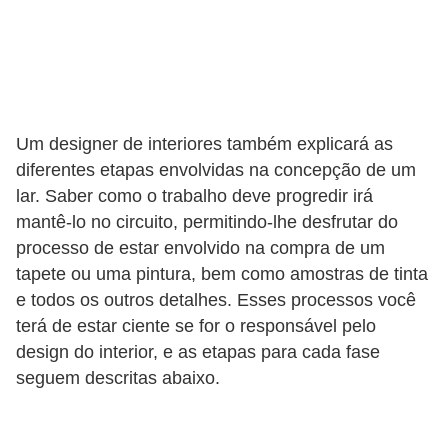
v
e
l
C
Um designer de interiores também explicará as
o
diferentes etapas envolvidas na concepção de um
n
lar. Saber como o trabalho deve progredir irá
s
mantê-lo no circuito, permitindo-lhe desfrutar do
t
processo de estar envolvido na compra de um
tapete ou uma pintura, bem como amostras de tinta
r
e todos os outros detalhes. Esses processos você
u
terá de estar ciente se for o responsável pelo
i
design do interior, e as etapas para cada fase
r
seguem descritas abaixo.
e
r