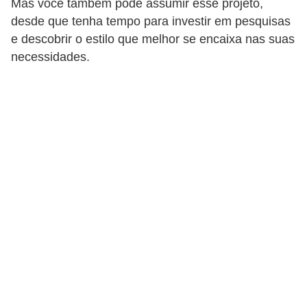
Mas você também pode assumir esse projeto,
p
desde que tenha tempo para investir em pesquisas
r
e descobrir o estilo que melhor se encaixa nas suas
necessidades.
a
r
o
u
a
l
u
g
a
r
i
m
ó