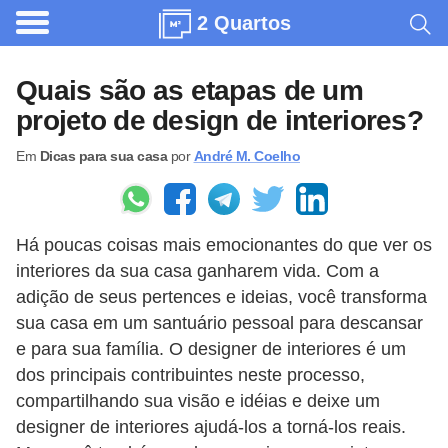
2 Quartos
A
r
Quais são as etapas de um
q
projeto de design de interiores?
u
Em
Dicas para sua casa
por
André M. Coelho
i
t
e
Há poucas coisas mais emocionantes do que ver os
t
interiores da sua casa ganharem vida. Com a
u
adição de seus pertences e ideias, você transforma
r
sua casa em um santuário pessoal para descansar
a
e para sua família. O designer de interiores é um
dos principais contribuintes neste processo,
C
compartilhando sua visão e idéias e deixe um
o
designer de interiores ajudá-los a torná-los reais.
m