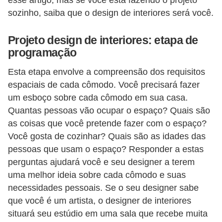
esse artigo, mas se você está fazendo o projeto
o
sozinho, saiba que o design de interiores será você.
D
Projeto design de interiores: etapa de
i
programação
c
Esta etapa envolve a compreensão dos requisitos
a
espaciais de cada cômodo. Você precisará fazer
s
um esboço sobre cada cômodo em sua casa.
p
Quantas pessoas vão ocupar o espaço? Quais são
a
as coisas que você pretende fazer com o espaço?
r
Você gosta de cozinhar? Quais são as idades das
a
pessoas que usam o espaço? Responder a estas
perguntas ajudará você e seu designer a terem
s
uma melhor ideia sobre cada cômodo e suas
u
necessidades pessoais. Se o seu designer sabe
a
que você é um artista, o designer de interiores
c
situará seu estúdio em uma sala que recebe muita