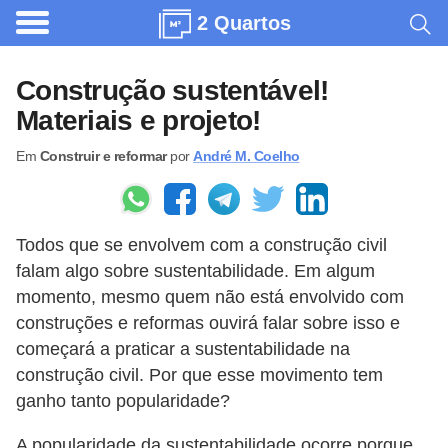
2 Quartos
A
r
Construção sustentável!
q
Materiais e projeto!
u
Em
Construir e reformar
por
André M. Coelho
i
t
e
Todos que se envolvem com a construção civil
t
falam algo sobre sustentabilidade. Em algum
u
momento, mesmo quem não está envolvido com
r
construções e reformas ouvirá falar sobre isso e
a
começará a praticar a sustentabilidade na
construção civil. Por que esse movimento tem
C
ganho tanto popularidade?
o
m
A popularidade da sustentabilidade ocorre porque,