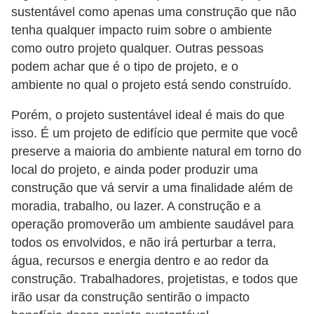
sustentável como apenas uma construção que não
o
tenha qualquer impacto ruim sobre o ambiente
D
como outro projeto qualquer. Outras pessoas
i
podem achar que é o tipo de projeto, e o
c
ambiente no qual o projeto está sendo construído.
a
Porém, o projeto sustentável ideal é mais do que
s
isso. É um projeto de edifício que permite que você
p
preserve a maioria do ambiente natural em torno do
a
local do projeto, e ainda poder produzir uma
construção que vá servir a uma finalidade além de
r
moradia, trabalho, ou lazer. A construção e a
a
operação promoverão um ambiente saudável para
s
todos os envolvidos, e não irá perturbar a terra,
u
água, recursos e energia dentro e ao redor da
a
construção. Trabalhadores, projetistas, e todos que
c
irão usar da construção sentirão o impacto