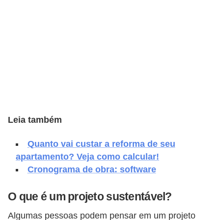
e
f
o
r
m
a
r
D
Leia também
e
c
Quanto vai custar a reforma de seu
o
apartamento? Veja como calcular!
Cronograma de obra: software
r
a
O que é um projeto sustentável?
ç
ã
Algumas pessoas podem pensar em um projeto