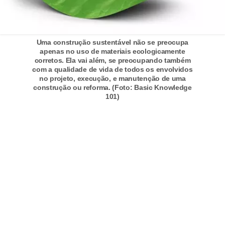
n
d
o
Uma construção sustentável não se preocupa
apenas no uso de materiais ecologicamente
m
corretos. Ela vai além, se preocupando também
com a qualidade de vida de todos os envolvidos
í
no projeto, execução, e manutenção de uma
n
construção ou reforma. (Foto: Basic Knowledge
101)
i
o
s