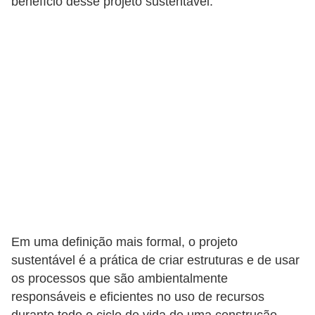
a
benefício desse projeto sustentável.
s
a
M
ó
v
e
i
s
e
u
t
Em uma definição mais formal, o projeto
sustentável é a prática de criar estruturas e de usar
e
os processos que são ambientalmente
n
responsáveis e eficientes no uso de recursos
s
durante todo o ciclo de vida de uma construção,