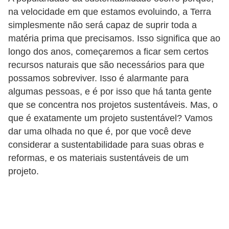
na velocidade em que estamos evoluindo, a Terra
p
simplesmente não será capaz de suprir toda a
r
matéria prima que precisamos. Isso significa que ao
a
longo dos anos, começaremos a ficar sem certos
r
recursos naturais que são necessários para que
o
possamos sobreviver. Isso é alarmante para
u
algumas pessoas, e é por isso que há tanta gente
a
que se concentra nos projetos sustentáveis. Mas, o
que é exatamente um projeto sustentável? Vamos
l
dar uma olhada no que é, por que você deve
u
considerar a sustentabilidade para suas obras e
g
reformas, e os materiais sustentáveis de um
a
projeto.
r
i
m
ó