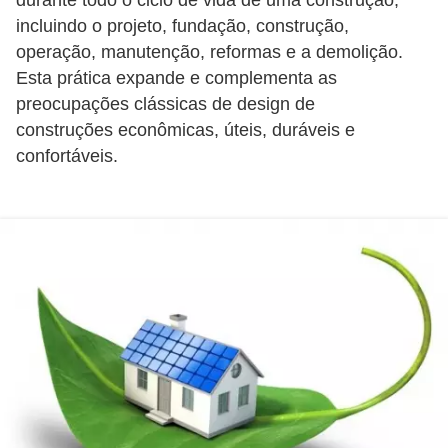
í
incluindo o projeto, fundação, construção,
l
operação, manutenção, reformas e a demolição.
i
Esta prática expande e complementa as
preocupações clássicas de design de
o
construções econômicas, úteis, duráveis e
s
confortáveis.
S
í
n
d
i
c
o
e
c
o