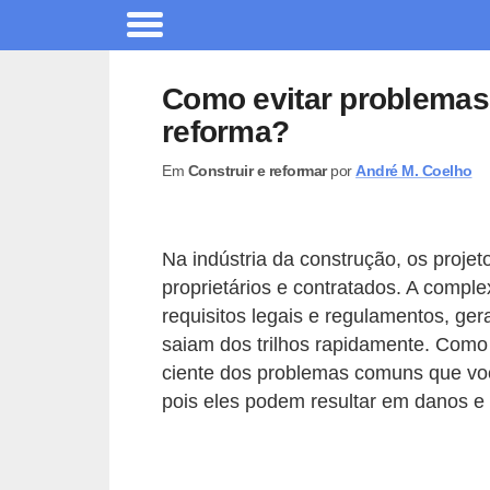
A
r
Como evitar problemas
q
reforma?
u
Em
Construir e reformar
por
André M. Coelho
i
t
e
Na indústria da construção, os proj
t
proprietários e contratados. A comple
u
requisitos legais e regulamentos, ge
r
saiam dos trilhos rapidamente. Como 
ciente dos problemas comuns que vo
a
pois eles podem resultar em danos e c
C
o
m