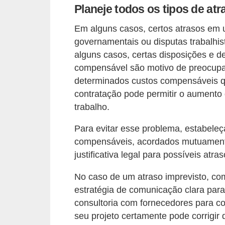
Planeje todos os tipos de at
v
e
Em alguns casos, certos atrasos em um
governamentais ou disputas trabalhi
l
alguns casos, certas disposições e 
C
compensável são motivo de preocupa
o
determinados custos compensáveis ​​q
n
contratação pode permitir o aumento 
trabalho.
s
t
Para evitar esse problema, estabeleç
r
compensáveis, acordados mutuamente 
u
justificativa legal para possíveis atra
i
No caso de um atraso imprevisto, com
r
estratégia de comunicação clara para 
e
consultoria com fornecedores para co
r
seu projeto certamente pode corrigir 