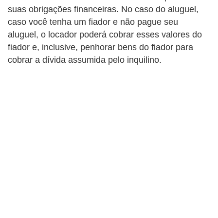
e
suas obrigações financeiras. No caso do aluguel,
f
caso você tenha um fiador e não pague seu
o
aluguel, o locador poderá cobrar esses valores do
fiador e, inclusive, penhorar bens do fiador para
r
cobrar a dívida assumida pelo inquilino.
m
a
r
D
e
c
o
r
a
ç
ã