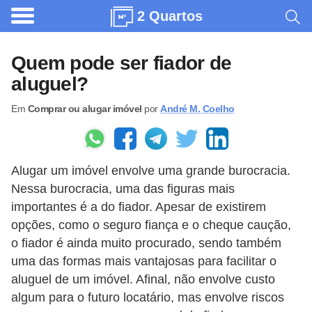
2 Quartos
A
r
Quem pode ser fiador de
q
aluguel?
u
Em
Comprar ou alugar imóvel
por
André M. Coelho
i
t
e
Alugar um imóvel envolve uma grande burocracia.
t
Nessa burocracia, uma das figuras mais
u
importantes é a do fiador. Apesar de existirem
r
opções, como o seguro fiança e o cheque caução,
a
o fiador é ainda muito procurado, sendo também
uma das formas mais vantajosas para facilitar o
C
aluguel de um imóvel. Afinal, não envolve custo
o
algum para o futuro locatário, mas envolve riscos
m