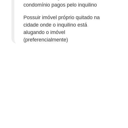
a
condomínio pagos pelo inquilino
s
Possuir imóvel próprio quitado na
a
cidade onde o inquilino está
M
alugando o imóvel
ó
(preferencialmente)
v
e
i
s
e
u
t
e
n
s