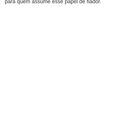
para quem assume esse papel de fiador.
p
r
a
r
o
u
a
l
u
g
a
r
i
m
ó