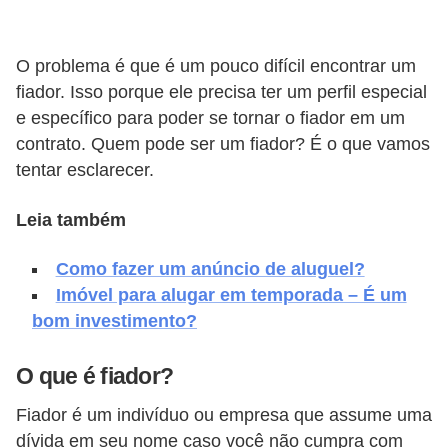
v
e
O problema é que é um pouco difícil encontrar um
l
fiador. Isso porque ele precisa ter um perfil especial
e específico para poder se tornar o fiador em um
C
contrato. Quem pode ser um fiador? É o que vamos
o
tentar esclarecer.
n
s
Leia também
t
Como fazer um anúncio de aluguel?
r
Imóvel para alugar em temporada – É um
u
bom investimento?
i
r
O que é fiador?
e
Fiador é um indivíduo ou empresa que assume uma
r
dívida em seu nome caso você não cumpra com