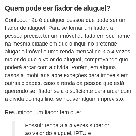
o
Quem pode ser fiador de aluguel?
D
Contudo, não é qualquer pessoa que pode ser um
i
fiador de aluguel. Para se tornar um fiador, a
pessoa precisa ter um imóvel quitado em seu nome
c
na mesma cidade em que o inquilino pretende
a
alugar o imóvel e uma renda mensal de 3 a 4 vezes
s
maior do que o valor do aluguel, comprovando que
p
poderá arcar com a dívida. Porém, em alguns
a
casos a imobiliária abre exceções para imóveis em
r
outras cidades, caso a renda da pessoa que está
a
querendo ser fiador seja o suficiente para arcar com
a dívida do inquilino, se houver algum imprevisto.
s
u
Resumindo, um fiador tem que:
a
Possuir renda 3 a 4 vezes superior
c
ao valor do aluguel, IPTU e