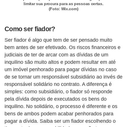
limitar sua procura para as pessoas certas.
n
(Foto: Wix.com)
d
o
Como ser fiador?
m
Ser fiador é algo que tem de ser pensado muito
í
bem antes de ser efetivado. Os riscos financeiros e
n
judiciais de ter de arcar com as dívidas de um
i
inquilino são muito altos e podem resultar em até
o
um imóvel penhorado para pagar dívidas no caso
s
de se tornar um responsável subsidiário ao invés de
responsável solidário no contrato. A diferença é
simples: como subsidiário, o fiador só responde
pela dívida depois de executados os bens do
inquilino. No solidário, o processo é diferente e os
bens de ambos podem acabar penhorados para
pagar a dívida. Saiba ser um fiador escolhendo o