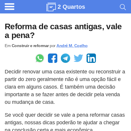
2 Quartos
A
r
Reforma de casas antigas, vale
q
a pena?
u
Em
Construir e reformar
por
André M. Coelho
i
t
e
Decidir renovar uma casa existente ou reconstruir a
t
partir do zero geralmente não é uma opção fácil e
u
clara em alguns casos. É também uma decisão
r
importante a se fazer antes de decidir pela venda
a
ou mudança de casa.
C
Se você quer decidir se vale a pena reformar casas
o
antigas, nossas dicas poderão te ajudar a chegar
m
na conclusão certa e mais econômica.