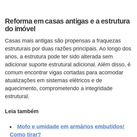
v
e
Reforma em casas antigas e a estrutura
l
do imóvel
C
Casas mais antigas são propensas a fraquezas
o
estruturais por duas razões principais. Ao longo dos
anos, a estrutura pode ter sido alterada sem
n
adicionar suporte estrutural adicional. Além disso, é
s
comum encontrar vigas cortadas para acomodar
t
atualizações em sistemas elétricos e de
r
aquecimento, comprometendo a integridade
u
estrutural.
i
Leia também
r
e
Mofo e umidade em armários embutidos!
r
Como tirar?