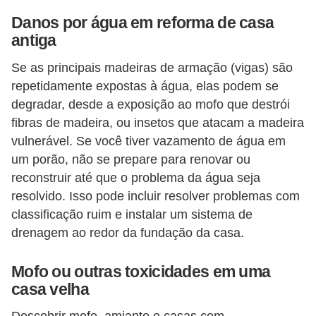
í
Danos por água em reforma de casa
l
antiga
i
Se as principais madeiras de armação (vigas) são
o
repetidamente expostas à água, elas podem se
s
degradar, desde a exposição ao mofo que destrói
S
fibras de madeira, ou insetos que atacam a madeira
vulnerável. Se você tiver vazamento de água em
í
um porão, não se prepare para renovar ou
n
reconstruir até que o problema da água seja
d
resolvido. Isso pode incluir resolver problemas com
i
classificação ruim e instalar um sistema de
c
drenagem ao redor da fundação da casa.
o
Mofo ou outras toxicidades em uma
e
casa velha
c
o