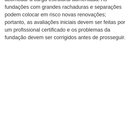
a
fundações com grandes rachaduras e separações
s
podem colocar em risco novas renovações;
a
portanto, as avaliações iniciais devem ser feitas por
um profissional certificado e os problemas da
M
fundação devem ser corrigidos antes de prosseguir.
ó
v
e
i
s
e
u
t
e
n
s