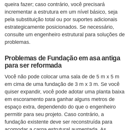
queira fazer; caso contrário, você precisará
o
incrementar a estrutura em um nível básico, seja
D
pela substituição total ou por suportes adicionais
i
estrategicamente posicionados. Se necessário,
consulte um engenheiro estrutural para soluções de
c
problemas.
a
s
Problemas de Fundação em asa antiga
p
para ser reformada
a
Você não pode colocar uma sala de de 5 m x 5 m
r
em cima de uma fundação de 3 m x 3 m. Se você
a
quiser expandir, você pode adotar uma planta baixa
s
em escoramento para ganhar alguns metros de
u
espaço extra, dependendo do que o engenheiro
a
permitir para seu projeto. Caso contrário, a
fundação existente deve ser reconstruída para
c
acomodar a carga estrutural aumentada. As