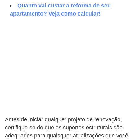
e
Quanto vai custar a reforma de seu
f
apartamento? Veja como calcular!
o
r
m
a
r
D
e
c
o
r
a
Antes de iniciar qualquer projeto de renovação,
ç
certifique-se de que os suportes estruturais são
adequados para quaisquer atualizações que você
ã