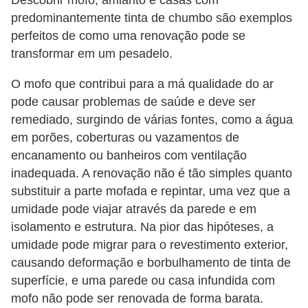
Descobrir mofo, amianto e casas com
n
predominantemente tinta de chumbo são exemplos
perfeitos de como uma renovação pode se
d
transformar em um pesadelo.
o
m
O mofo que contribui para a má qualidade do ar
í
pode causar problemas de saúde e deve ser
remediado, surgindo de várias fontes, como a água
n
em porões, coberturas ou vazamentos de
i
encanamento ou banheiros com ventilação
o
inadequada. A renovação não é tão simples quanto
s
substituir a parte mofada e repintar, uma vez que a
umidade pode viajar através da parede e em
isolamento e estrutura. Na pior das hipóteses, a
umidade pode migrar para o revestimento exterior,
causando deformação e borbulhamento de tinta de
superfície, e uma parede ou casa infundida com
mofo não pode ser renovada de forma barata.