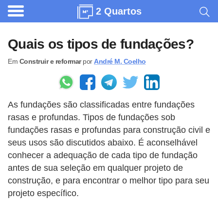
2 Quartos
A
r
Quais os tipos de fundações?
q
Em
Construir e reformar
por
André M. Coelho
u
i
t
As fundações são classificadas entre fundações
e
rasas e profundas. Tipos de fundações sob
t
fundações rasas e profundas para construção civil e
u
seus usos são discutidos abaixo. É aconselhável
r
conhecer a adequação de cada tipo de fundação
a
antes de sua seleção em qualquer projeto de
construção, e para encontrar o melhor tipo para seu
C
projeto específico.
o
m