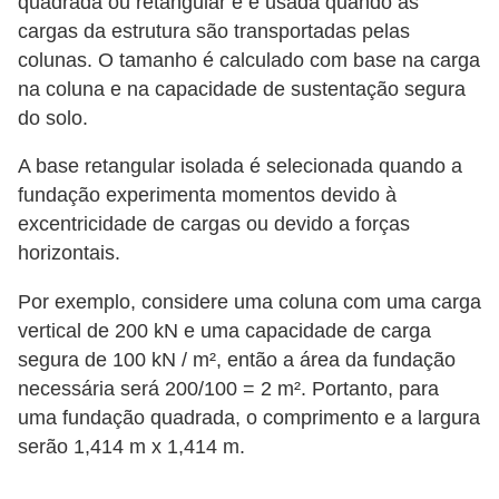
quadrada ou retangular e é usada quando as
o
cargas da estrutura são transportadas pelas
colunas. O tamanho é calculado com base na carga
D
na coluna e na capacidade de sustentação segura
i
do solo.
c
A base retangular isolada é selecionada quando a
a
fundação experimenta momentos devido à
s
excentricidade de cargas ou devido a forças
p
horizontais.
a
r
Por exemplo, considere uma coluna com uma carga
vertical de 200 kN e uma capacidade de carga
a
segura de 100 kN / m², então a área da fundação
s
necessária será 200/100 = 2 m². Portanto, para
u
uma fundação quadrada, o comprimento e a largura
a
serão 1,414 m x 1,414 m.
c