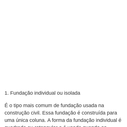
e
f
o
r
m
a
r
D
e
c
o
1. Fundação individual ou isolada
r
É o tipo mais comum de fundação usada na
a
construção civil. Essa fundação é construída para
ç
uma única coluna. A forma da fundação individual é
ã