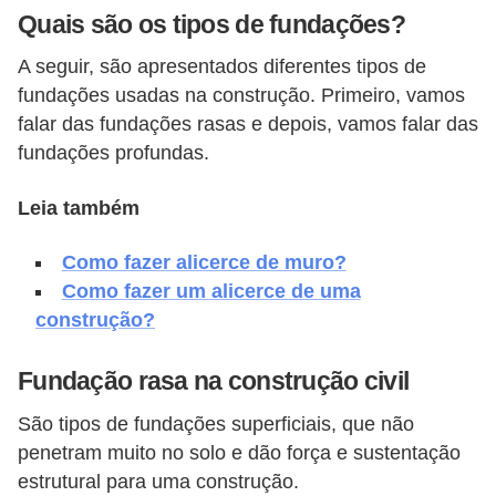
Quais são os tipos de fundações?
v
e
A seguir, são apresentados diferentes tipos de
l
fundações usadas na construção. Primeiro, vamos
falar das fundações rasas e depois, vamos falar das
C
fundações profundas.
o
n
Leia também
s
Como fazer alicerce de muro?
t
Como fazer um alicerce de uma
r
construção?
u
i
Fundação rasa na construção civil
r
São tipos de fundações superficiais, que não
e
penetram muito no solo e dão força e sustentação
r
estrutural para uma construção.