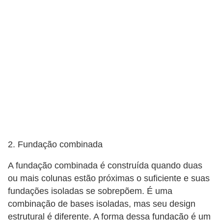
a
s
a
M
ó
v
e
i
s
e
2. Fundação combinada
u
A fundação combinada é construída quando duas
t
ou mais colunas estão próximas o suficiente e suas
e
fundações isoladas se sobrepõem. É uma
n
combinação de bases isoladas, mas seu design
s
estrutural é diferente. A forma dessa fundação é um