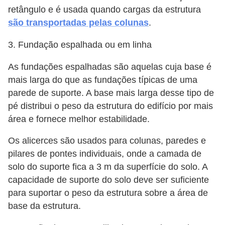
í
retângulo e é usada quando cargas da estrutura
l
são transportadas pelas colunas
.
i
3. Fundação espalhada ou em linha
o
As fundações espalhadas são aquelas cuja base é
s
mais larga do que as fundações típicas de uma
S
parede de suporte. A base mais larga desse tipo de
í
pé distribui o peso da estrutura do edifício por mais
n
área e fornece melhor estabilidade.
d
Os alicerces são usados ​​para colunas, paredes e
i
pilares de pontes individuais, onde a camada de
c
solo do suporte fica a 3 m da superfície do solo. A
o
capacidade de suporte do solo deve ser suficiente
e
para suportar o peso da estrutura sobre a área de
base da estrutura.
c
o