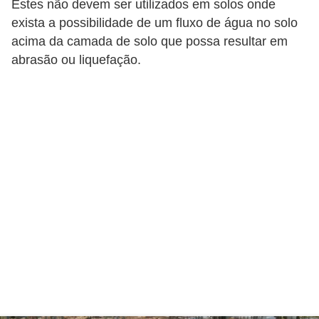
Estes não devem ser utilizados em solos onde
n
exista a possibilidade de um fluxo de água no solo
d
acima da camada de solo que possa resultar em
abrasão ou liquefação.
o
m
í
n
i
o
s