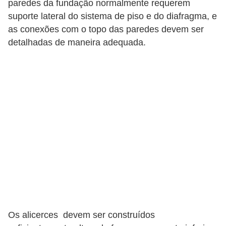
a
paredes da fundação normalmente requerem
s
suporte lateral do sistema de piso e do diafragma, e
as conexões com o topo das paredes devem ser
a
detalhadas de maneira adequada.
M
ó
v
e
i
s
e
u
t
e
n
Os alicerces devem ser construídos
s