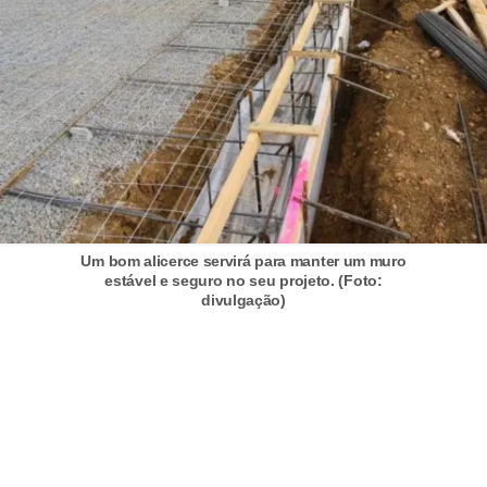
n
d
o
m
í
n
i
o
Um bom alicerce servirá para manter um muro
estável e seguro no seu projeto. (Foto:
s
divulgação)