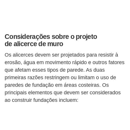
v
e
l
Considerações sobre o projeto
C
de alicerce de muro
o
n
Os alicerces devem ser projetados para resistir à
erosão, água em movimento rápido e outros fatores
s
que afetam esses tipos de parede. As duas
t
primeiras razões restringem ou limitam o uso de
r
paredes de fundação em áreas costeiras. Os
u
principais elementos que devem ser considerados
i
ao construir fundações incluem:
r
e
r