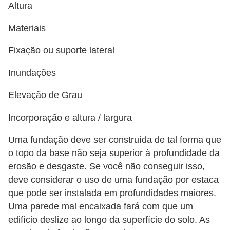
Altura
o
Materiais
D
i
Fixação ou suporte lateral
c
Inundações
a
s
Elevação de Grau
p
Incorporação e altura / largura
a
r
Uma fundação deve ser construída de tal forma que
o topo da base não seja superior à profundidade da
a
erosão e desgaste. Se você não conseguir isso,
s
deve considerar o uso de uma fundação por estaca
u
que pode ser instalada em profundidades maiores.
a
Uma parede mal encaixada fará com que um
c
edifício deslize ao longo da superfície do solo. As