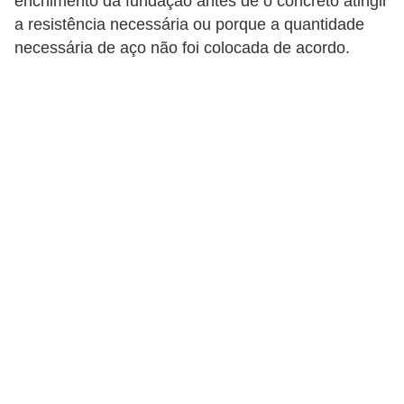
enchimento da fundação antes de o concreto atingir
p
a resistência necessária ou porque a quantidade
necessária de aço não foi colocada de acordo.
r
a
r
o
u
a
l
u
g
a
r
i
m
ó