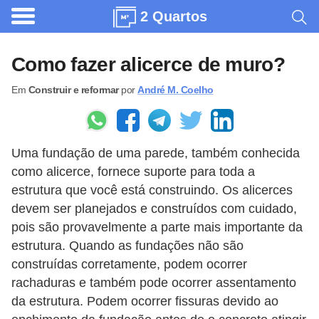
2 Quartos
A
r
Como fazer alicerce de muro?
q
Em
Construir e reformar
por
André M. Coelho
u
i
t
Uma fundação de uma parede, também conhecida
e
como alicerce, fornece suporte para toda a
t
estrutura que você está construindo. Os alicerces
u
devem ser planejados e construídos com cuidado,
r
pois são provavelmente a parte mais importante da
a
estrutura. Quando as fundações não são
construídas corretamente, podem ocorrer
C
rachaduras e também pode ocorrer assentamento
o
da estrutura. Podem ocorrer fissuras devido ao
m