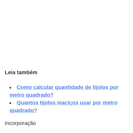
e
f
o
r
m
a
r
D
Leia também
e
c
Como calcular quantidade de tijolos por
o
metro quadrado?
Quantos tijolos maciços usar por metro
r
quadrado?
a
ç
Incorporação
ã