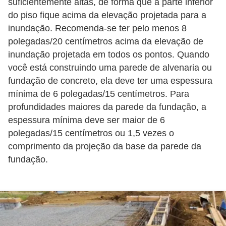
suficientemente altas, de forma que a parte inferior
í
do piso fique acima da elevação projetada para a
l
inundação. Recomenda-se ter pelo menos 8
i
polegadas/20 centímetros acima da elevação de
o
inundação projetada em todos os pontos. Quando
s
você está construindo uma parede de alvenaria ou
fundação de concreto, ela deve ter uma espessura
S
mínima de 6 polegadas/15 centímetros. Para
í
profundidades maiores da parede da fundação, a
n
espessura mínima deve ser maior de 6
d
polegadas/15 centímetros ou 1,5 vezes o
comprimento da projeção da base da parede da
i
fundação.
c
o
e
c
o