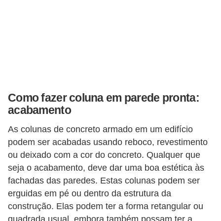
a
s
a
M
ó
v
e
Como fazer coluna em parede pronta:
acabamento
i
s
As colunas de concreto armado em um edifício
e
podem ser acabadas usando reboco, revestimento
u
ou deixado com a cor do concreto. Qualquer que
seja o acabamento, deve dar uma boa estética às
t
fachadas das paredes. Estas colunas podem ser
e
erguidas em pé ou dentro da estrutura da
n
construção. Elas podem ter a forma retangular ou
s
quadrada usual, embora também possam ter a