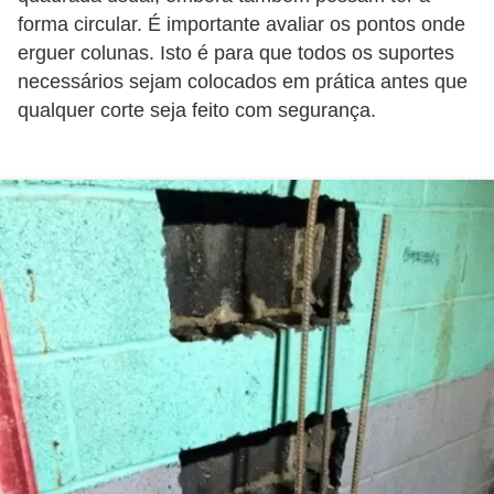
í
forma circular. É importante avaliar os pontos onde
l
erguer colunas. Isto é para que todos os suportes
necessários sejam colocados em prática antes que
i
qualquer corte seja feito com segurança.
o
s
S
í
n
d
i
c
o
e
c
o