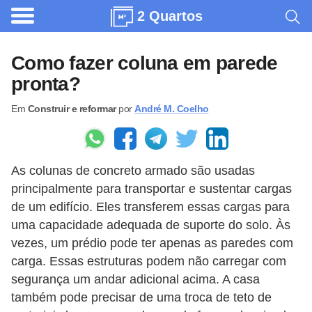
2 Quartos
A
r
Como fazer coluna em parede
q
pronta?
u
Em
Construir e reformar
por
André M. Coelho
i
t
e
As colunas de concreto armado são usadas
t
principalmente para transportar e sustentar cargas
u
de um edifício. Eles transferem essas cargas para
r
uma capacidade adequada de suporte do solo. Às
a
vezes, um prédio pode ter apenas as paredes com
carga. Essas estruturas podem não carregar com
C
segurança um andar adicional acima. A casa
o
também pode precisar de uma troca de teto de
m