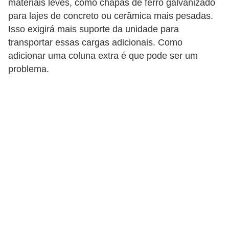
materiais leves, como chapas de ferro galvanizado
p
para lajes de concreto ou cerâmica mais pesadas.
r
Isso exigirá mais suporte da unidade para
transportar essas cargas adicionais. Como
a
adicionar uma coluna extra é que pode ser um
r
problema.
o
u
a
l
u
g
a
r
i
m
ó