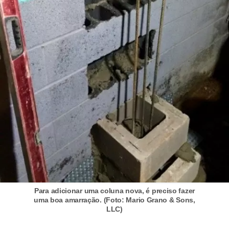
n
d
o
m
í
n
i
o
s
Para adicionar uma coluna nova, é preciso fazer
uma boa amarração. (Foto: Mario Grano & Sons,
LLC)