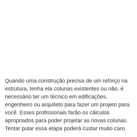
e
f
o
r
m
a
r
D
e
Quando uma construção precisa de um reforço na
c
estrutura, tenha ela colunas existentes ou não, é
necessário ter um técnico em edificações,
o
engenheiro ou arquiteto para fazer um projeto para
r
você. Esses profissionais farão os cálculos
a
apropriados para poder projetar as novas colunas.
ç
Tentar pular essa etapa poderá custar muito caro.
ã