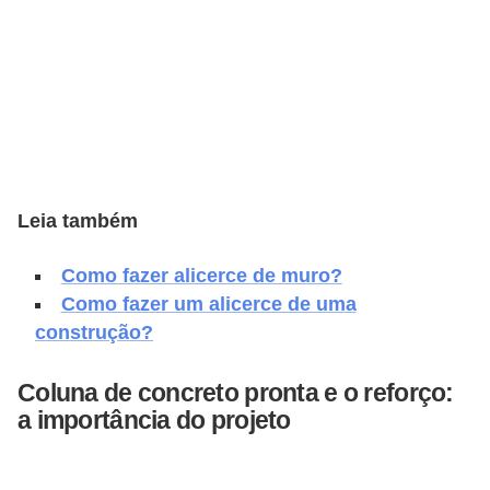
v
e
l
C
o
n
Leia também
s
t
Como fazer alicerce de muro?
r
Como fazer um alicerce de uma
construção?
u
i
Coluna de concreto pronta e o reforço:
r
a importância do projeto
e
r