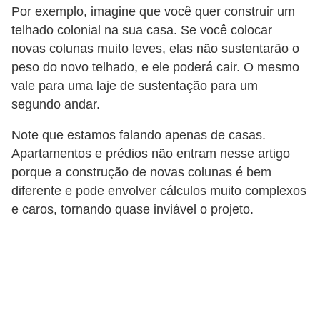
Por exemplo, imagine que você quer construir um
o
telhado colonial na sua casa. Se você colocar
D
novas colunas muito leves, elas não sustentarão o
i
peso do novo telhado, e ele poderá cair. O mesmo
c
vale para uma laje de sustentação para um
segundo andar.
a
s
Note que estamos falando apenas de casas.
p
Apartamentos e prédios não entram nesse artigo
a
porque a construção de novas colunas é bem
diferente e pode envolver cálculos muito complexos
r
e caros, tornando quase inviável o projeto.
a
s
u
a
c