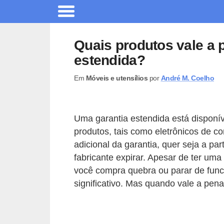
A
r
Quais produtos vale a
q
estendida?
u
Em
Móveis e utensílios
por
André M. Coelho
i
t
e
Uma garantia estendida está disponí
t
produtos, tais como eletrônicos de c
u
adicional da garantia, quer seja a p
r
fabricante expirar. Apesar de ter um
você compra quebra ou parar de func
a
significativo. Mas quando vale a pen
C
o
m