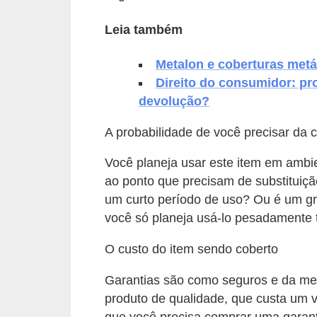
v
Leia também
e
l
Metalon e coberturas metá
Direito do consumidor: pr
C
devolução?
o
n
A probabilidade de você precisar da 
s
Você planeja usar este item em ambie
t
ao ponto que precisam de substituiç
r
um curto período de uso? Ou é um gr
u
você só planeja usá-lo pesadamente 
i
O custo do item sendo coberto
r
Garantias são como seguros e da mes
e
produto de qualidade, que custa um va
r
que você precisa comprar uma garan