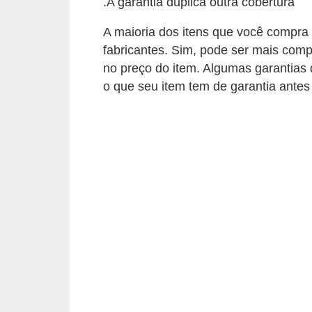
.A garantia duplica outra cobertura
n
A maioria dos itens que você compr
d
fabricantes. Sim, pode ser mais compl
o
no preço do item. Algumas garantias 
m
o que seu item tem de garantia ante
í
n
i
o
s