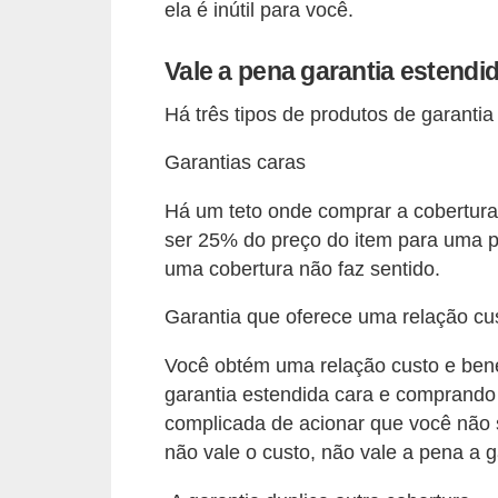
ela é inútil para você.
í
l
Vale a pena garantia estendi
i
Há três tipos de produtos de garantia
o
s
Garantias caras
S
Há um teto onde comprar a cobertura
í
ser 25% do preço do item para uma p
n
uma cobertura não faz sentido.
d
Garantia que oferece uma relação cus
i
c
Você obtém uma relação custo e ben
o
garantia estendida cara e comprando 
complicada de acionar que você não s
e
não vale o custo, não vale a pena a g
c
o