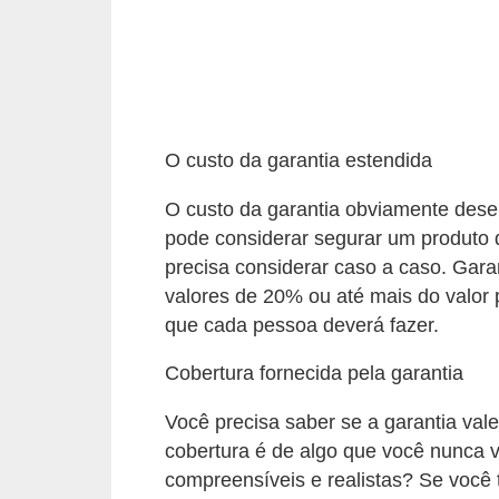
a
s
a
M
ó
O custo da garantia estendida
v
O custo da garantia obviamente dese
e
pode considerar segurar um produto 
i
precisa considerar caso a caso. Gar
s
valores de 20% ou até mais do valor 
e
que cada pessoa deverá fazer.
u
Cobertura fornecida pela garantia
t
e
Você precisa saber se a garantia vale
n
cobertura é de algo que você nunca v
compreensíveis e realistas? Se você t
s