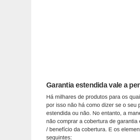
p
r
a
r
o
u
a
l
u
Garantia estendida vale a pe
g
Há milhares de produtos para os qua
a
por isso não há como dizer se o seu 
r
estendida ou não. No entanto, a mane
i
não comprar a cobertura de garantia 
m
/ benefício da cobertura. E os eleme
seguintes:
ó