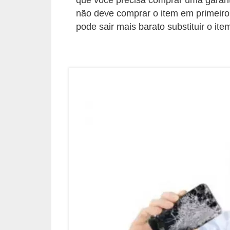
e
não deve comprar o item em primeiro 
f
pode sair mais barato substituir o it
o
r
m
a
r
D
e
c
o
r
a
ç
ã