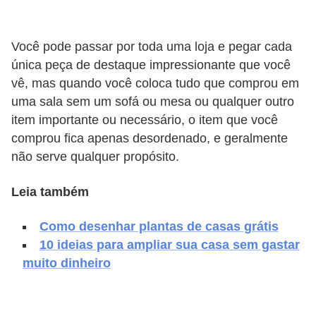
v
e
Você pode passar por toda uma loja e pegar cada
l
única peça de destaque impressionante que você
vê, mas quando você coloca tudo que comprou em
C
uma sala sem um sofá ou mesa ou qualquer outro
o
item importante ou necessário, o item que você
n
comprou fica apenas desordenado, e geralmente
s
não serve qualquer propósito.
t
Leia também
r
u
Como desenhar plantas de casas grátis
i
10 ideias para ampliar sua casa sem gastar
r
muito dinheiro
e
r