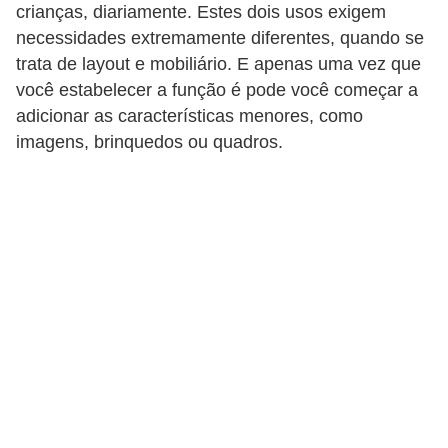
crianças, diariamente. Estes dois usos exigem
n
necessidades extremamente diferentes, quando se
d
trata de layout e mobiliário. E apenas uma vez que
o
você estabelecer a função é pode você começar a
m
adicionar as características menores, como
imagens, brinquedos ou quadros.
í
n
i
o
s