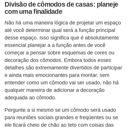
Divisão de cômodos de casas: planeje
í
com uma finalidade
l
i
Não há uma maneira lógica de projetar um espaço
o
até você determinar qual será a função principal
desse espaço. Isso significa que é absolutamente
s
essencial planejar a a função antes de você
S
começar a pensar sobre esquemas de cores ou
í
decoração dos cômodos. Embora todos esses
n
detalhes são extremamente divertidos de participar
e ainda mais emocionantes para montar, sem
d
entender como um cômodo vai ser usado, não há
i
qualquer maneira de adicionar a decoração
c
adequada ao cômodo.
o
Pergunte a si mesmo se um cômodo será usado
e
para reuniões sociais grandes e freqüentes ou se
c
ele ficará cheio de chão ao teto com coisas das
o