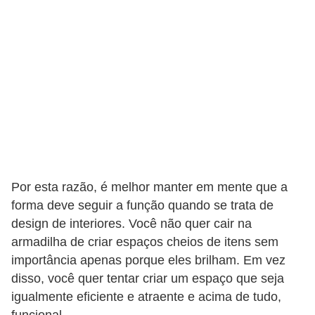
e
f
o
r
m
a
r
D
e
Por esta razão, é melhor manter em mente que a
c
forma deve seguir a função quando se trata de
o
design de interiores. Você não quer cair na
armadilha de criar espaços cheios de itens sem
r
importância apenas porque eles brilham. Em vez
a
disso, você quer tentar criar um espaço que seja
ç
igualmente eficiente e atraente e acima de tudo,
ã