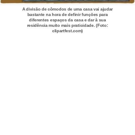
a
s
A divisão de cômodos de uma casa vai ajudar
bastante na hora de definir funções para
a
diferentes espaços da casa e dar à sua
residência muito mais praticidade. (Foto:
M
clipartfest.com)
ó
v
e
i
s
e
u
t
e
n
s