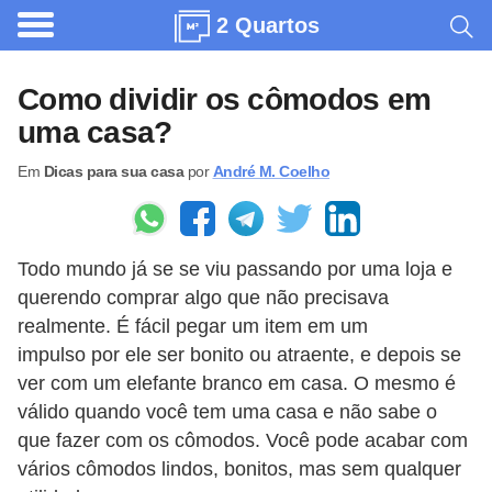
2 Quartos
A
r
Como dividir os cômodos em
q
uma casa?
u
Em
Dicas para sua casa
por
André M. Coelho
i
t
e
Todo mundo já se se viu passando por uma loja e
t
querendo comprar algo que não precisava
u
realmente. É fácil pegar um item em um
r
impulso por ele ser bonito ou atraente, e depois se
a
ver com um elefante branco em casa. O mesmo é
válido quando você tem uma casa e não sabe o
C
que fazer com os cômodos. Você pode acabar com
o
vários cômodos lindos, bonitos, mas sem qualquer
m