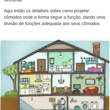
funcional.
o
Aqui estão os detalhes sobre como projetar
D
cômodos onde a forma segue a função, dando uma
i
divisão de funções adequada aos seus cômodos.
c
a
s
p
a
r
a
s
u
a
c