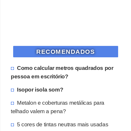
o
D
i
c
a
RECOMENDADOS
s
p
Como calcular metros quadrados por
a
pessoa em escritório?
r
a
Isopor isola som?
s
Metalon e coberturas metálicas para
u
telhado valem a pena?
a
c
5 cores de tintas neutras mais usadas