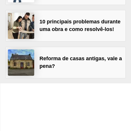
e
f
o
10 principais problemas durante
r
uma obra e como resolvê-los!
m
a
r
Reforma de casas antigas, vale a
pena?
D
e
c
o
r
a
ç
ã