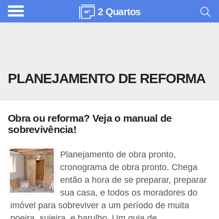
2 Quartos
A
r
q
u
PLANEJAMENTO DE REFORMA
i
t
e
Obra ou reforma? Veja o manual de
t
sobrevivência!
u
r
Planejamento de obra pronto,
a
cronograma de obra pronto. Chega
então a hora de se preparar, preparar
C
sua casa, e todos os moradores do
o
imóvel para sobreviver a um período de muita
m
poeira, sujeira, e barulho. Um guia de