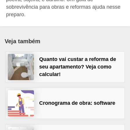
p
sobrevivência para obras e reformas ajuda nesse
preparo.
r
a
r
Veja também
o
u
a
Quanto vai custar a reforma de
seu apartamento? Veja como
l
calcular!
u
g
a
r
Cronograma de obra: software
i
m
ó