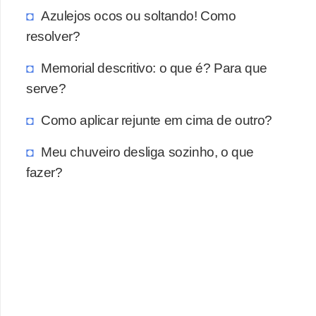
a
Azulejos ocos ou soltando! Como
s
resolver?
a
Memorial descritivo: o que é? Para que
M
serve?
ó
v
Como aplicar rejunte em cima de outro?
e
Meu chuveiro desliga sozinho, o que
i
fazer?
s
e
u
t
e
n
s