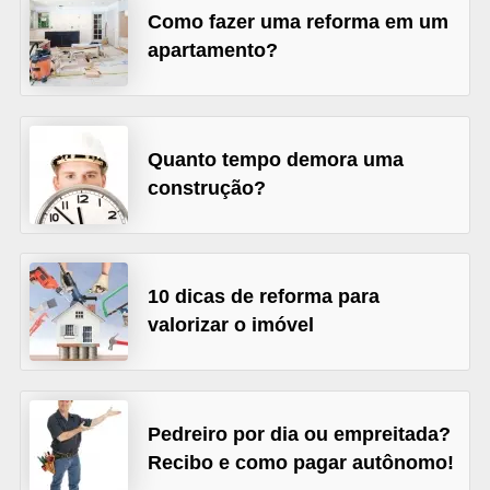
Como fazer uma reforma em um
v
apartamento?
e
l
C
Quanto tempo demora uma
o
construção?
n
s
t
10 dicas de reforma para
r
valorizar o imóvel
u
i
r
e
Pedreiro por dia ou empreitada?
Recibo e como pagar autônomo!
r