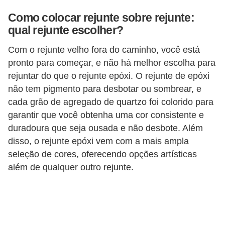
n
Como colocar rejunte sobre rejunte:
d
qual rejunte escolher?
o
Com o rejunte velho fora do caminho, você está
m
pronto para começar, e não há melhor escolha para
í
rejuntar do que o rejunte epóxi. O rejunte de epóxi
n
não tem pigmento para desbotar ou sombrear, e
cada grão de agregado de quartzo foi colorido para
i
garantir que você obtenha uma cor consistente e
o
duradoura que seja ousada e não desbote. Além
s
disso, o rejunte epóxi vem com a mais ampla
seleção de cores, oferecendo opções artísticas
além de qualquer outro rejunte.