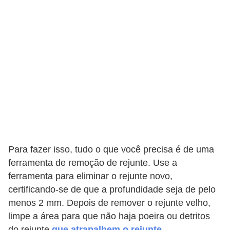
a
s
a
M
ó
v
e
i
s
e
Para fazer isso, tudo o que você precisa é de uma
u
ferramenta de remoção de rejunte. Use a
t
ferramenta para eliminar o rejunte novo,
certificando-se de que a profundidade seja de pelo
e
menos 2 mm. Depois de remover o rejunte velho,
n
limpe a área para que não haja poeira ou detritos
s
do rejunte
que atrapalhem o rejunte
.