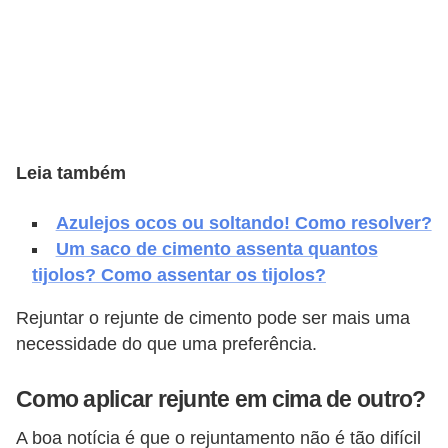
e
f
o
r
m
a
Leia também
r
Azulejos ocos ou soltando! Como resolver?
D
Um saco de cimento assenta quantos
e
tijolos? Como assentar os tijolos?
c
o
Rejuntar o rejunte de cimento pode ser mais uma
necessidade do que uma preferência.
r
a
Como aplicar rejunte em cima de outro?
ç
ã
A boa notícia é que o rejuntamento não é tão difícil