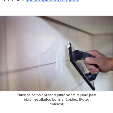
í
l
i
o
s
S
í
n
d
i
c
o
Entenda como aplicar rejunte sobre rejunte para
e
obter resultados bons e rápidos. (Foto:
c
Pinterest)
o