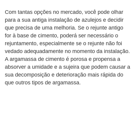
v
Com tantas opções no mercado, você pode olhar
e
para a sua antiga instalação de azulejos e decidir
l
que precisa de uma melhoria. Se o rejunte antigo
for à base de cimento, poderá ser necessário o
C
rejuntamento, especialmente se o rejunte não foi
o
vedado adequadamente no momento da instalação.
n
A argamassa de cimento é porosa e propensa a
s
absorver a umidade e a sujeira que podem causar a
t
sua decomposição e deterioração mais rápida do
que outros tipos de argamassa.
r
u
i
r
e
r