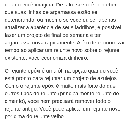
quanto você imagina. De fato, se você perceber
o
que suas linhas de argamassa estão se
D
deteriorando, ou mesmo se você quiser apenas
i
atualizar a aparência de seus ladrilhos, é possível
c
fazer um projeto de final de semana e ter
argamassa nova rapidamente. Além de economizar
a
tempo ao aplicar um rejunte novo sobre o rejunte
s
existente, você economiza dinheiro.
p
a
O rejunte epóxi é uma ótima opção quando você
está pronto para rejuntar um projeto de azulejos.
r
Como o rejunte epóxi é muito mais forte do que
a
outros tipos de rejunte (principalmente rejunte de
s
cimento), você nem precisará remover todo o
u
rejunte antigo. Você pode aplicar um rejunte novo
a
por cima do rejunte velho.
c