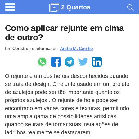
2 Quartos
A
r
Como aplicar rejunte em cima
q
de outro?
u
Em
Construir e reformar
por
André M. Coelho
i
t
e
O rejunte é um dos heróis desconhecidos quando
t
se trata de design. O rejunte usado em um projeto
u
de azulejos pode ser tão importante quanto os
r
próprios azulejos . O rejunte de hoje pode ser
a
encontrado em várias cores e texturas, permitindo
uma ampla gama de possibilidades artísticas
C
quando se trata de tornar suas instalações de
o
ladrilhos realmente se destacarem.
m