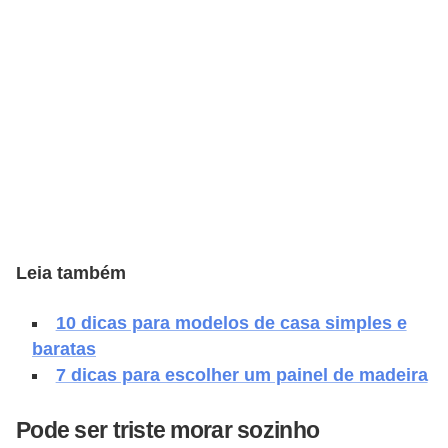
e
f
o
r
m
a
r
D
e
Leia também
c
o
10 dicas para modelos de casa simples e
r
baratas
7 dicas para escolher um painel de madeira
a
ç
Pode ser triste morar sozinho
ã