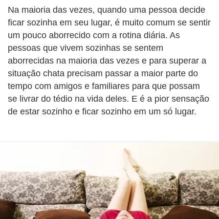
o
Na maioria das vezes, quando uma pessoa decide
ficar sozinha em seu lugar, é muito comum se sentir
D
um pouco aborrecido com a rotina diária. As
i
pessoas que vivem sozinhas se sentem
c
aborrecidas na maioria das vezes e para superar a
a
situação chata precisam passar a maior parte do
tempo com amigos e familiares para que possam
s
se livrar do tédio na vida deles. E é a pior sensação
p
de estar sozinho e ficar sozinho em um só lugar.
a
r
a
s
u
a
c