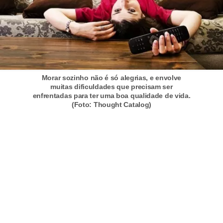
a
s
a
M
ó
Morar sozinho não é só alegrias, e envolve
v
muitas dificuldades que precisam ser
e
enfrentadas para ter uma boa qualidade de vida.
(Foto: Thought Catalog)
i
s
e
u
t
e
n
s