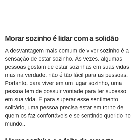
í
l
i
o
Morar sozinho é lidar com a solidão
s
A desvantagem mais comum de viver sozinho é a
S
sensação de estar sozinho. Às vezes, algumas
í
pessoas gostam de estar sozinhas em suas vidas
n
mas na verdade, não é tão fácil para as pessoas.
d
Portanto, para viver em um lugar sozinho, uma
pessoa tem de possuir vontade para ter sucesso
i
em sua vida. E para superar esse sentimento
c
solitário, uma pessoa precisa estar em torno de
o
quem os faz confortáveis ​​e se sentindo querido no
e
mundo..
c
o