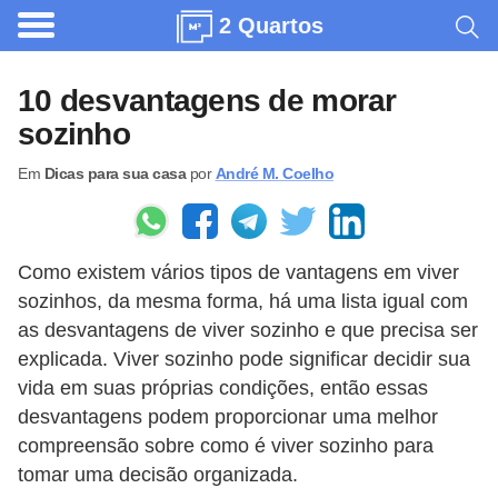
2 Quartos
A
r
10 desvantagens de morar
q
sozinho
u
Em
Dicas para sua casa
por
André M. Coelho
i
t
e
Como existem vários tipos de vantagens em viver
t
sozinhos, da mesma forma, há uma lista igual com
u
as desvantagens de viver sozinho e que precisa ser
r
explicada. Viver sozinho pode significar decidir sua
a
vida em suas próprias condições, então essas
desvantagens podem proporcionar uma melhor
C
compreensão sobre como é viver sozinho para
o
tomar uma decisão organizada.
m