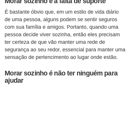
Morar sozinho e a falta de suporte
n
É bastante óbvio que, em um estilo de vida diário
d
de uma pessoa, alguns podem se sentir seguros
o
com sua família e amigos. Portanto, quando uma
m
pessoa decide viver sozinha, então eles precisam
ter certeza de que vão manter uma rede de
í
segurança ao seu redor, essencial para manter uma
n
sensação de pertencimento ao lugar onde estão.
i
o
Morar sozinho é não ter ninguém para
s
ajudar