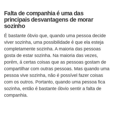
v
Falta de companhia é uma das
e
principais desvantagens de morar
l
sozinho
C
É bastante óbvio que, quando uma pessoa decide
o
viver sozinha, uma possibilidade é que ela esteja
n
completamente sozinha. A maioria das pessoas
s
gosta de estar sozinha. Na maioria das vezes,
porém, á certas coisas que as pessoas gostam de
t
compartilhar com outras pessoas. Mas quando uma
r
pessoa vive sozinha, não é possível fazer coisas
u
com os outros. Portanto, quando uma pessoa fica
i
sozinha, então é bastante óbvio sentir a falta de
r
companhia.
e
r