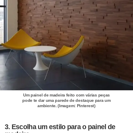
í
l
i
o
s
S
í
n
d
i
Um painel de madeira feito com várias peças
c
pode te dar uma parede de destaque para um
o
ambiente. (Imagem: Pinterest)
e
c
3. Escolha um estilo para o painel de
o