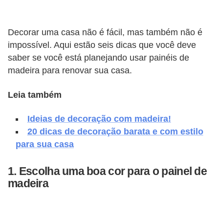
v
e
Decorar uma casa não é fácil, mas também não é
l
impossível. Aqui estão seis dicas que você deve
saber se você está planejando usar painéis de
C
madeira para renovar sua casa.
o
n
Leia também
s
Ideias de decoração com madeira!
t
20 dicas de decoração barata e com estilo
r
para sua casa
u
i
1. Escolha uma boa cor para o painel de
r
madeira
e
r