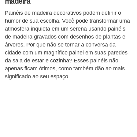
madeira
n
Painéis de madeira decorativos podem definir o
d
humor de sua escolha. Você pode transformar uma
o
atmosfera inquieta em um serena usando painéis
m
de madeira gravados com desenhos de plantas e
í
árvores. Por que não se tornar a conversa da
cidade com um magnífico painel em suas paredes
n
da sala de estar e cozinha? Esses painéis não
i
apenas ficam ótimos, como também dão ao mais
o
significado ao seu espaço.
s