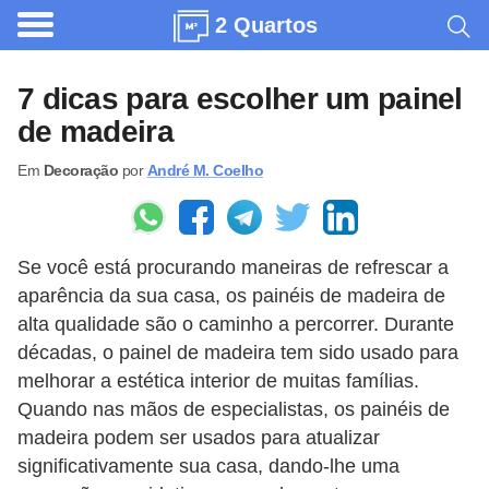
2 Quartos
A
r
7 dicas para escolher um painel
q
de madeira
u
Em
Decoração
por
André M. Coelho
i
t
e
Se você está procurando maneiras de refrescar a
t
aparência da sua casa, os painéis de madeira de
u
alta qualidade são o caminho a percorrer. Durante
r
décadas, o painel de madeira tem sido usado para
a
melhorar a estética interior de muitas famílias.
Quando nas mãos de especialistas, os painéis de
C
madeira podem ser usados ​​para atualizar
o
significativamente sua casa, dando-lhe uma
m