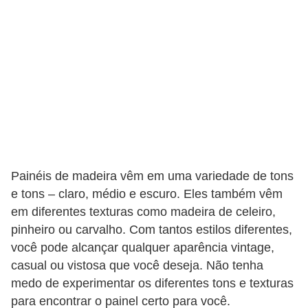
e
f
o
r
m
a
r
D
Painéis de madeira vêm em uma variedade de tons
e
e tons – claro, médio e escuro. Eles também vêm
c
em diferentes texturas como madeira de celeiro,
o
pinheiro ou carvalho. Com tantos estilos diferentes,
r
você pode alcançar qualquer aparência vintage,
a
casual ou vistosa que você deseja. Não tenha
ç
medo de experimentar os diferentes tons e texturas
ã
para encontrar o painel certo para você.