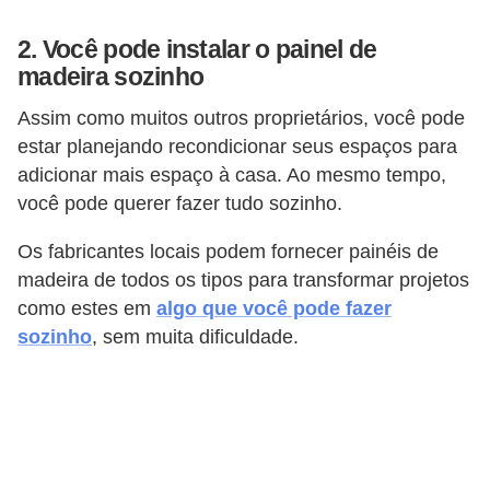
o
2. Você pode instalar o painel de
D
madeira sozinho
i
Assim como muitos outros proprietários, você pode
c
estar planejando recondicionar seus espaços para
a
adicionar mais espaço à casa. Ao mesmo tempo,
s
você pode querer fazer tudo sozinho.
p
Os fabricantes locais podem fornecer painéis de
a
madeira de todos os tipos para transformar projetos
r
como estes em
algo que você pode fazer
a
sozinho
, sem muita dificuldade.
s
u
a
c