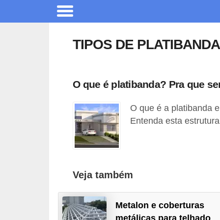
A
r
TIPOS DE PLATIBANDA
q
u
i
O que é platibanda? Pra que se
t
O que é a platibanda 
e
Entenda esta estrutur
t
u
r
a
Veja também
C
o
Metalon e coberturas
m
metálicas para telhado