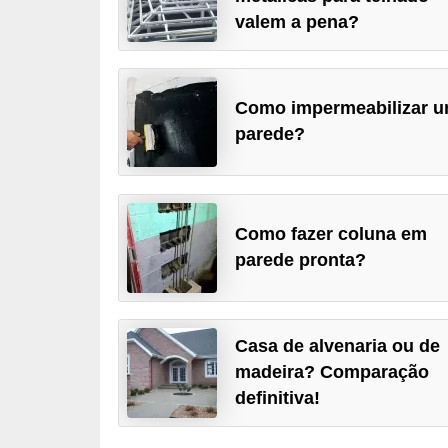
valem a pena?
p
r
a
Como impermeabilizar 
r
parede?
o
u
a
l
Como fazer coluna em
parede pronta?
u
g
a
Casa de alvenaria ou de
r
madeira? Comparação
i
definitiva!
m
ó