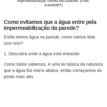
impermeabilização correta das paredes. (Foto:
IndiaMART)
n
d
o
Como evitamos que a água entre pela
impermeabilização da parede?
m
í
Então temos água na parede, como vamos lidar
n
com isso?
i
1. Descubra onde a água está entrando
o
s
Como todos sabemos, é uma lei básica da natureza
que a água flui morro abaixo, então começamos do
ponto mais alto.