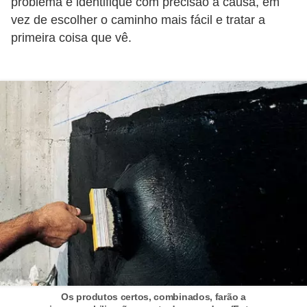
problema e identifique com precisão a causa, em
í
vez de escolher o caminho mais fácil e tratar a
l
primeira coisa que vê.
i
o
s
S
í
n
d
i
c
o
e
c
Os produtos certos, combinados, farão a
o