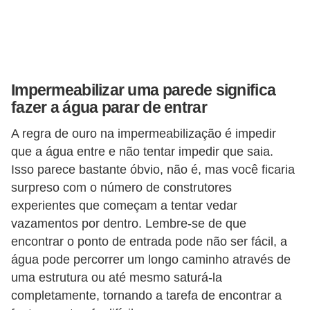
v
e
l
C
Impermeabilizar uma parede significa
fazer a água parar de entrar
o
n
A regra de ouro na impermeabilização é impedir
s
que a água entre e não tentar impedir que saia.
Isso parece bastante óbvio, não é, mas você ficaria
t
surpreso com o número de construtores
r
experientes que começam a tentar vedar
u
vazamentos por dentro. Lembre-se de que
i
encontrar o ponto de entrada pode não ser fácil, a
r
água pode percorrer um longo caminho através de
e
uma estrutura ou até mesmo saturá-la
r
completamente, tornando a tarefa de encontrar a