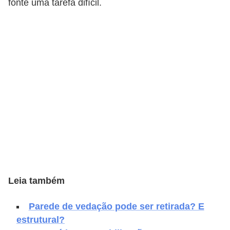
fonte uma tarefa difícil.
e
f
o
r
m
a
r
D
e
c
o
r
Leia também
a
Parede de vedação pode ser retirada? E
ç
estrutural?
ã