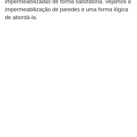
impermeabilizadas de forma satisfatória. Vejamos a
p
impermeabilização de paredes e uma forma lógica
r
de abordá-la.
a
r
o
u
a
l
u
g
a
r
i
m
ó