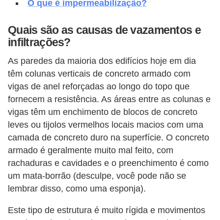
O que é impermeabilização?
o
Quais são as causas de vazamentos e
D
infiltrações?
i
c
As paredes da maioria dos edifícios hoje em dia
a
têm colunas verticais de concreto armado com
vigas de anel reforçadas ao longo do topo que
s
fornecem a resistência. As áreas entre as colunas e
p
vigas têm um enchimento de blocos de concreto
a
leves ou tijolos vermelhos locais macios com uma
r
camada de concreto duro na superfície. O concreto
a
armado é geralmente muito mal feito, com
s
rachaduras e cavidades e o preenchimento é como
um mata-borrão (desculpe, você pode não se
u
lembrar disso, como uma esponja).
a
c
Este tipo de estrutura é muito rígida e movimentos