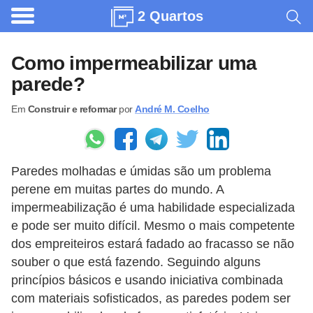
2 Quartos
A
r
Como impermeabilizar uma
q
parede?
u
Em
Construir e reformar
por
André M. Coelho
i
t
e
Paredes molhadas e úmidas são um problema
t
perene em muitas partes do mundo. A
u
impermeabilização é uma habilidade especializada
r
e pode ser muito difícil. Mesmo o mais competente
a
dos empreiteiros estará fadado ao fracasso se não
souber o que está fazendo. Seguindo alguns
C
princípios básicos e usando iniciativa combinada
o
com materiais sofisticados, as paredes podem ser
m