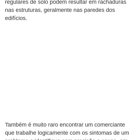
a
regulares de solo podem resultar em rachaduras
s
nas estruturas, geralmente nas paredes dos
edifícios.
a
M
ó
v
e
i
s
e
u
t
e
Também é muito raro encontrar um comerciante
n
que trabalhe logicamente com os sintomas de um
s