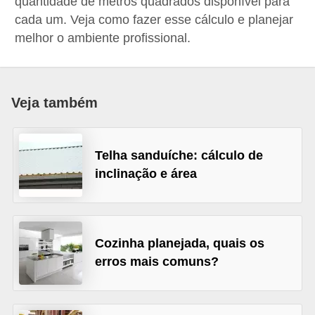
quantidade de metros quadrados disponível para
p
cada um. Veja como fazer esse cálculo e planejar
r
melhor o ambiente profissional.
a
r
o
Veja também
u
a
Telha sanduíche: cálculo de
l
inclinação e área
u
g
a
Cozinha planejada, quais os
r
erros mais comuns?
i
m
ó