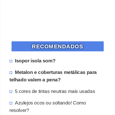
o
D
i
c
a
RECOMENDADOS
s
p
Isopor isola som?
a
r
Metalon e coberturas metálicas para
a
telhado valem a pena?
s
5 cores de tintas neutras mais usadas
u
a
Azulejos ocos ou soltando! Como
c
resolver?