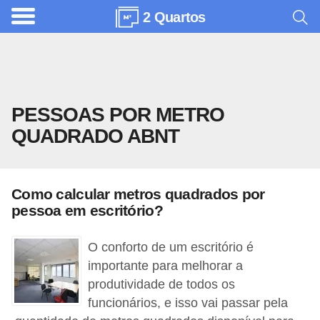
2 Quartos
A
r
q
u
PESSOAS POR METRO
i
QUADRADO ABNT
t
e
t
Como calcular metros quadrados por
u
pessoa em escritório?
r
a
O conforto de um escritório é
importante para melhorar a
C
produtividade de todos os
o
funcionários, e isso vai passar pela
m