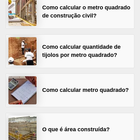
Como calcular o metro quadrado
v
de construção civil?
e
l
C
Como calcular quantidade de
o
tijolos por metro quadrado?
n
s
t
r
Como calcular metro quadrado?
u
i
r
e
O que é área construída?
r