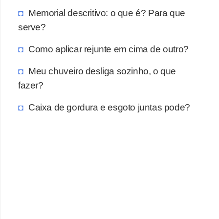
a
Memorial descritivo: o que é? Para que
s
serve?
a
Como aplicar rejunte em cima de outro?
M
ó
Meu chuveiro desliga sozinho, o que
v
fazer?
e
Caixa de gordura e esgoto juntas pode?
i
s
e
u
t
e
n
s