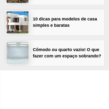
e
f
o
10 dicas para modelos de casa
r
simples e baratas
m
a
r
Cômodo ou quarto vazio! O que
D
fazer com um espaço sobrando?
e
c
o
r
a
ç
ã