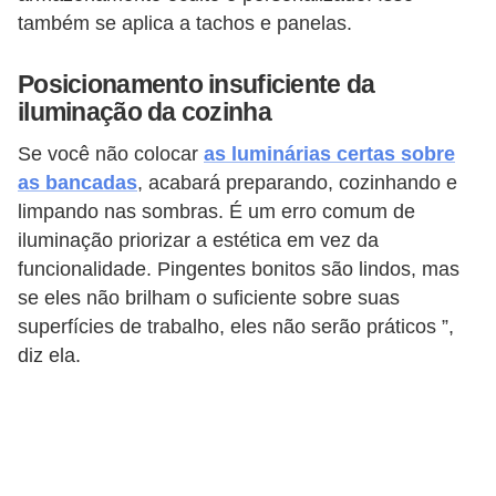
também se aplica a tachos e panelas.
n
d
Posicionamento insuficiente da
o
iluminação da cozinha
m
Se você não colocar
as luminárias certas sobre
í
as bancadas
, acabará preparando, cozinhando e
n
limpando nas sombras. É um erro comum de
i
iluminação priorizar a estética em vez da
o
funcionalidade. Pingentes bonitos são lindos, mas
s
se eles não brilham o suficiente sobre suas
superfícies de trabalho, eles não serão práticos ”,
diz ela.