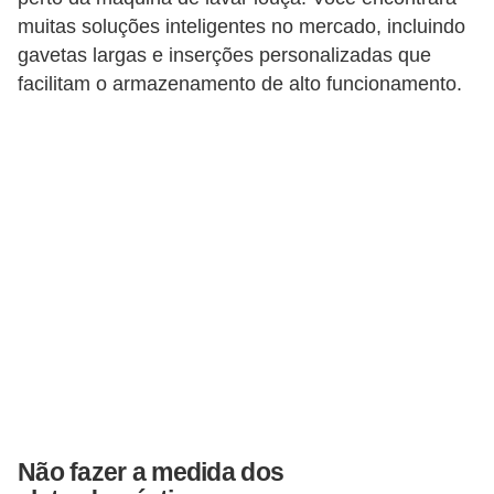
a
muitas soluções inteligentes no mercado, incluindo
s
gavetas largas e inserções personalizadas que
a
facilitam o armazenamento de alto funcionamento.
M
ó
v
e
i
s
e
u
t
e
n
Não fazer a medida dos
s