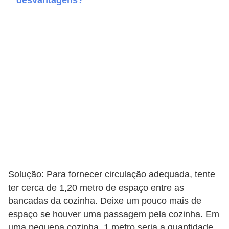
desvantagens?
e
f
o
r
m
a
r
D
e
c
o
Solução: Para fornecer circulação adequada, tente
r
ter cerca de 1,20 metro de espaço entre as
a
bancadas da cozinha. Deixe um pouco mais de
ç
espaço se houver uma passagem pela cozinha. Em
ã
uma pequena cozinha, 1 metro seria a quantidade