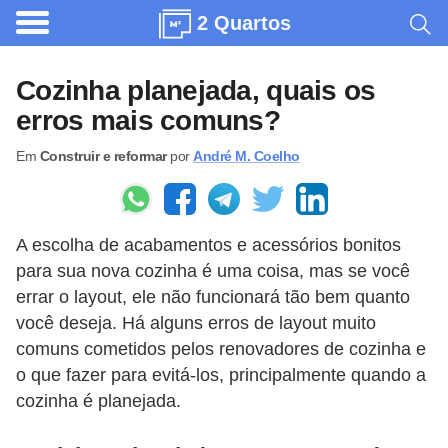
2 Quartos
A
r
Cozinha planejada, quais os
q
erros mais comuns?
u
Em
Construir e reformar
por
André M. Coelho
i
t
e
A escolha de acabamentos e acessórios bonitos
t
para sua nova cozinha é uma coisa, mas se você
u
errar o layout, ele não funcionará tão bem quanto
r
você deseja. Há alguns erros de layout muito
a
comuns cometidos pelos renovadores de cozinha e
o que fazer para evitá-los, principalmente quando a
C
cozinha é planejada.
o
m