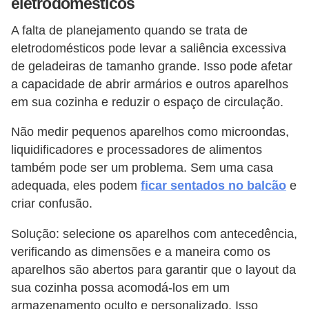
eletrodomésticos
í
l
A falta de planejamento quando se trata de
eletrodomésticos pode levar a saliência excessiva
i
de geladeiras de tamanho grande. Isso pode afetar
o
a capacidade de abrir armários e outros aparelhos
s
em sua cozinha e reduzir o espaço de circulação.
S
Não medir pequenos aparelhos como microondas,
í
liquidificadores e processadores de alimentos
n
também pode ser um problema. Sem uma casa
d
adequada, eles podem
ficar sentados no balcão
e
i
criar confusão.
c
Solução: selecione os aparelhos com antecedência,
o
verificando as dimensões e a maneira como os
e
aparelhos são abertos para garantir que o layout da
c
sua cozinha possa acomodá-los em um
armazenamento oculto e personalizado. Isso
o