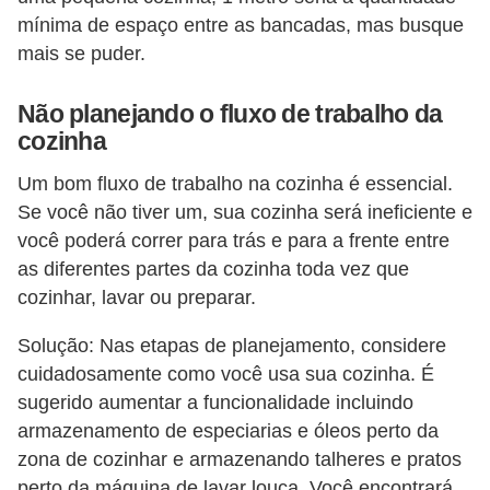
o
mínima de espaço entre as bancadas, mas busque
mais se puder.
D
i
Não planejando o fluxo de trabalho da
c
cozinha
a
Um bom fluxo de trabalho na cozinha é essencial.
s
Se você não tiver um, sua cozinha será ineficiente e
p
você poderá correr para trás e para a frente entre
a
as diferentes partes da cozinha toda vez que
r
cozinhar, lavar ou preparar.
a
Solução: Nas etapas de planejamento, considere
s
cuidadosamente como você usa sua cozinha. É
u
sugerido aumentar a funcionalidade incluindo
a
armazenamento de especiarias e óleos perto da
zona de cozinhar e armazenando talheres e pratos
c
perto da máquina de lavar louça. Você encontrará