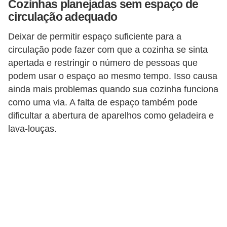
Cozinhas planejadas sem espaço de
p
circulação adequado
r
Deixar de permitir espaço suficiente para a
a
circulação pode fazer com que a cozinha se sinta
r
apertada e restringir o número de pessoas que
o
podem usar o espaço ao mesmo tempo. Isso causa
u
ainda mais problemas quando sua cozinha funciona
como uma via. A falta de espaço também pode
a
dificultar a abertura de aparelhos como geladeira e
l
lava-louças.
u
g
a
r
i
m
ó