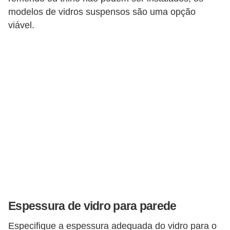
modelos de vidros suspensos são uma opção
n
viável.
d
o
m
í
n
i
o
s
Espessura de vidro para parede
Especifique a espessura adequada do vidro para o