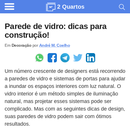
2 Quartos
A
r
Parede de vidro: dicas para
q
construção!
u
Em
Decoração
por
André M. Coelho
i
t
e
Um número crescente de designers está recorrendo
t
a paredes de vidro e sistemas de portas para ajudar
u
a inundar os espaços interiores com luz natural. O
r
vidro interior é um método simples de iluminação
a
natural, mas projetar esses sistemas pode ser
complicado. Mas com as seguintes dicas de design,
C
suas paredes de vidro podem sair com ótimos
o
resultados.
m