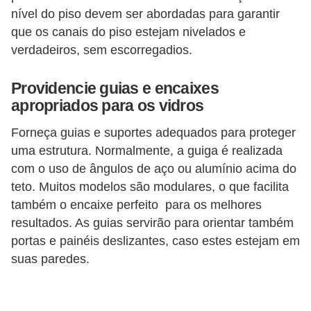
o
nível do piso devem ser abordadas para garantir
que os canais do piso estejam nivelados e
D
verdadeiros, sem escorregadios.
i
c
Providencie guias e encaixes
apropriados para os vidros
a
s
Forneça guias e suportes adequados para proteger
p
uma estrutura. Normalmente, a guiga é realizada
a
com o uso de ângulos de aço ou alumínio acima do
teto. Muitos modelos são modulares, o que facilita
r
também o encaixe perfeito para os melhores
a
resultados. As guias servirão para orientar também
s
portas e painéis deslizantes, caso estes estejam em
u
suas paredes.
a
c