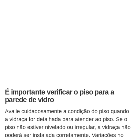
e
f
o
r
m
a
r
D
e
c
É importante verificar o piso para a
o
parede de vidro
r
Avalie cuidadosamente a condição do piso quando
a
a vidraça for detalhada para atender ao piso. Se o
ç
piso não estiver nivelado ou irregular, a vidraça não
ã
poderá ser instalada corretamente. Variações no