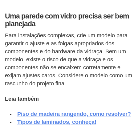
v
Uma parede com vidro precisa ser bem
e
planejada
l
Para instalações complexas, crie um modelo para
C
garantir o ajuste e as folgas apropriados dos
o
componentes e do hardware da vidraça. Sem um
n
modelo, existe o risco de que a vidraça e os
s
componentes não se encaixem corretamente e
exijam ajustes caros. Considere o modelo como um
t
rascunho do projeto final.
r
u
Leia também
i
r
Piso de madeira rangendo, como resolver?
e
Tipos de laminados, conheça!
r