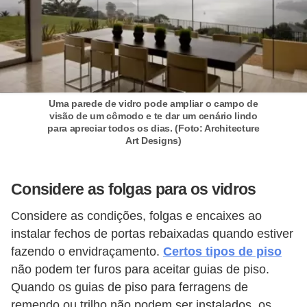
í
l
i
o
s
Uma parede de vidro pode ampliar o campo de
visão de um cômodo e te dar um cenário lindo
S
para apreciar todos os dias. (Foto: Architecture
í
Art Designs)
n
d
Considere as folgas para os vidros
i
Considere as condições, folgas e encaixes ao
c
instalar fechos de portas rebaixadas quando estiver
o
fazendo o envidraçamento.
Certos tipos de piso
e
não podem ter furos para aceitar guias de piso.
c
Quando os guias de piso para ferragens de
o
remendo ou trilho não podem ser instalados, os