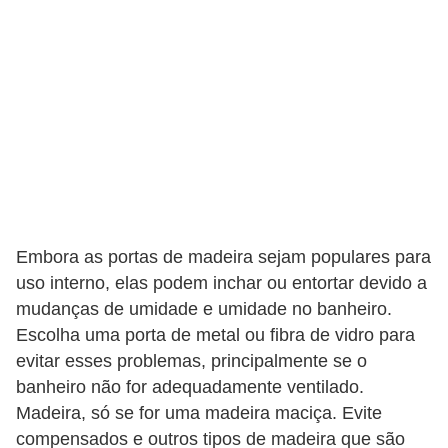
e
f
o
r
m
a
r
D
Embora as portas de madeira sejam populares para
e
uso interno, elas podem inchar ou entortar devido a
c
mudanças de umidade e umidade no banheiro.
o
Escolha uma porta de metal ou fibra de vidro para
r
evitar esses problemas, principalmente se o
a
banheiro não for adequadamente ventilado.
ç
Madeira, só se for uma madeira maciça. Evite
ã
compensados e outros tipos de madeira que são