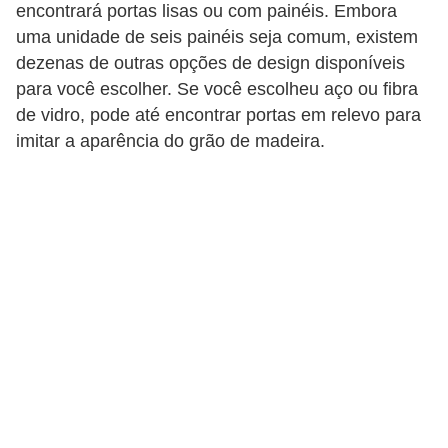
encontrará portas lisas ou com painéis. Embora
n
uma unidade de seis painéis seja comum, existem
d
dezenas de outras opções de design disponíveis
o
para você escolher. Se você escolheu aço ou fibra
de vidro, pode até encontrar portas em relevo para
m
imitar a aparência do grão de madeira.
í
n
i
o
s