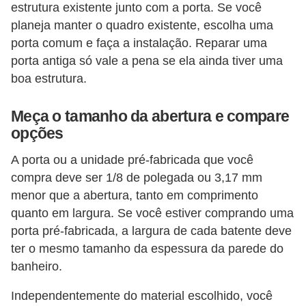
estrutura existente junto com a porta. Se você
í
planeja manter o quadro existente, escolha uma
l
porta comum e faça a instalação. Reparar uma
i
porta antiga só vale a pena se ela ainda tiver uma
o
boa estrutura.
s
Meça o tamanho da abertura e compare
S
opções
í
n
A porta ou a unidade pré-fabricada que você
compra deve ser 1/8 de polegada ou 3,17 mm
d
menor que a abertura, tanto em comprimento
i
quanto em largura. Se você estiver comprando uma
c
porta pré-fabricada, a largura de cada batente deve
o
ter o mesmo tamanho da espessura da parede do
e
banheiro.
c
Independentemente do material escolhido, você
o