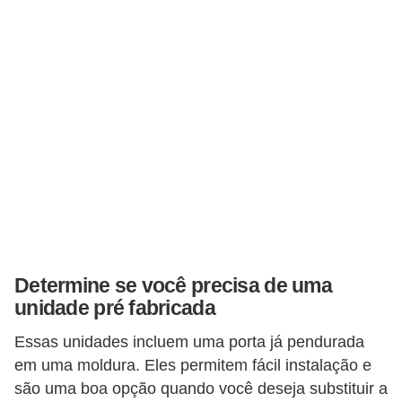
a
s
a
M
ó
v
e
i
s
e
u
Determine se você precisa de uma
unidade pré fabricada
t
e
Essas unidades incluem uma porta já pendurada
n
em uma moldura. Eles permitem fácil instalação e
s
são uma boa opção quando você deseja substituir a