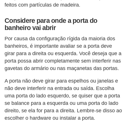
feitos com partículas de madeira.
o
D
Considere para onde a porta do
i
banheiro vai abrir
c
Por causa da configuração rígida da maioria dos
a
banheiros, é importante avaliar se a porta deve
s
girar para a direita ou esquerda. Você deseja que a
p
porta possa abrir completamente sem interferir nas
gavetas do armário ou nas maçanetas das portas.
a
r
A porta não deve girar para espelhos ou janelas e
a
não deve interferir na entrada ou saída. Escolha
s
uma porta do lado esquerdo, se quiser que a porta
u
se balance para a esquerda ou uma porta do lado
direito, se ela for para a direita. Lembre-se disso ao
a
escolher o hardware ou instalar a porta.
c