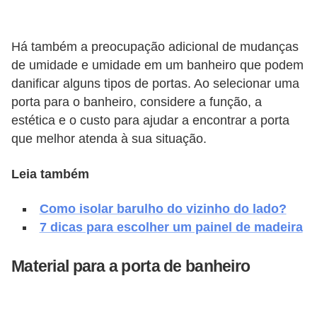
v
e
Há também a preocupação adicional de mudanças
l
de umidade e umidade em um banheiro que podem
danificar alguns tipos de portas. Ao selecionar uma
C
porta para o banheiro, considere a função, a
o
estética e o custo para ajudar a encontrar a porta
n
que melhor atenda à sua situação.
s
t
Leia também
r
Como isolar barulho do vizinho do lado?
u
7 dicas para escolher um painel de madeira
i
r
Material para a porta de banheiro
e
r