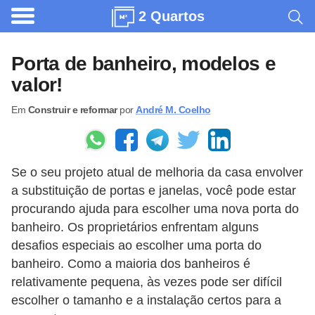
2 Quartos
A
r
Porta de banheiro, modelos e
q
valor!
u
Em
Construir e reformar
por
André M. Coelho
i
t
e
Se o seu projeto atual de melhoria da casa envolver
t
a substituição de portas e janelas, você pode estar
u
procurando ajuda para escolher uma nova porta do
r
banheiro. Os proprietários enfrentam alguns
a
desafios especiais ao escolher uma porta do
banheiro. Como a maioria dos banheiros é
C
relativamente pequena, às vezes pode ser difícil
o
escolher o tamanho e a instalação certos para a
m