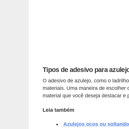
p
r
a
r
o
u
a
l
Tipos de adesivo para azulej
u
O adesivo de azulejo, como o ladrilh
g
materiais. Uma maneira de escolher o
a
material que você deseja destacar e pa
r
Leia também
i
m
Azulejos ocos ou soltand
ó