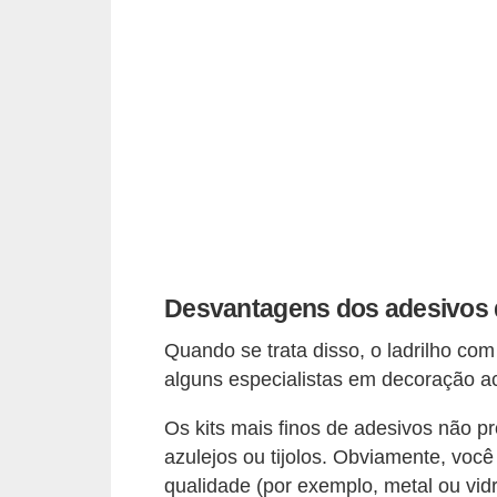
a
s
a
M
ó
v
e
i
s
Desvantagens dos adesivos 
e
u
Quando se trata disso, o ladrilho com
t
alguns especialistas em decoração a
e
Os kits mais finos de adesivos não 
n
azulejos ou tijolos. Obviamente, você
s
qualidade (por exemplo, metal ou vid