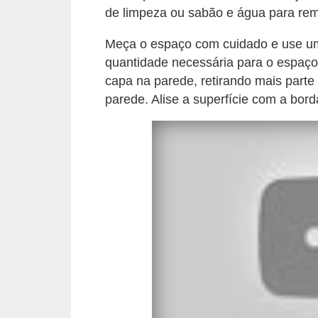
de limpeza ou sabão e água para rem
n
d
Meça o espaço com cuidado e use uma
o
quantidade necessária para o espaço.
capa na parede, retirando mais parte
m
parede. Alise a superfície com a bor
í
n
i
o
s