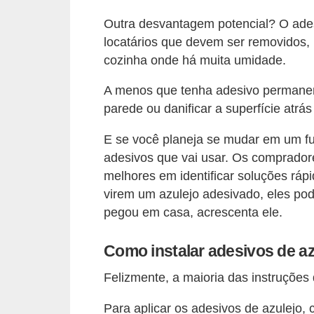
í
Outra desvantagem potencial? O adesi
l
locatários que devem ser removidos
i
cozinha onde há muita umidade.
o
A menos que tenha adesivo permanent
s
parede ou danificar a superfície atrás
S
E se você planeja se mudar em um fu
í
adesivos que vai usar. Os compradore
n
melhores em identificar soluções ráp
d
virem um azulejo adesivado, eles po
i
pegou em casa, acrescenta ele.
c
o
Como instalar adesivos de a
e
Felizmente, a maioria das instruções
c
Para aplicar os adesivos de azulejo
o