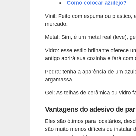
Como colocar azulejo?
v
Vinil: Feito com espuma ou plástico, 
e
mercado.
l
Metal: Sim, é um metal real (leve), 
C
o
Vidro: esse estilo brilhante oferece
n
antigo abrirá sua cozinha e fará com
s
Pedra: tenha a aparência de um azule
t
argamassa.
r
Gel: As telhas de cerâmica ou vidro f
u
i
Vantagens do adesivo de pa
r
e
Eles são ótimos para locatários, des
são muito menos difíceis de instalar d
r