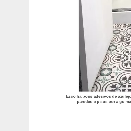
o
D
i
c
a
s
p
a
r
a
s
Escolha bons adesivos de azulej
paredes e pisos por algo mais
u
a
c