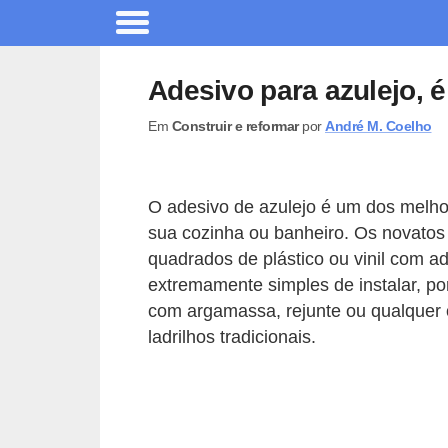
A
r
Adesivo para azulejo,
q
Em
Construir e reformar
por
André M. Coelho
u
i
t
O adesivo de azulejo é um dos melho
e
sua cozinha ou banheiro. Os novatos
t
quadrados de plástico ou vinil com a
u
extremamente simples de instalar, po
com argamassa, rejunte ou qualquer 
r
ladrilhos tradicionais.
a
C
o
m