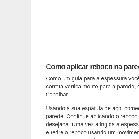
n
d
o
m
í
n
i
Como aplicar reboco na par
o
Como um guia para a espessura você
s
correta verticalmente para a parede
trabalhar.
Usando a sua espátula de aço, comec
parede. Continue aplicando o reboco 
desejada. Uma vez atingida a espes
e retire o reboco usando um movimen