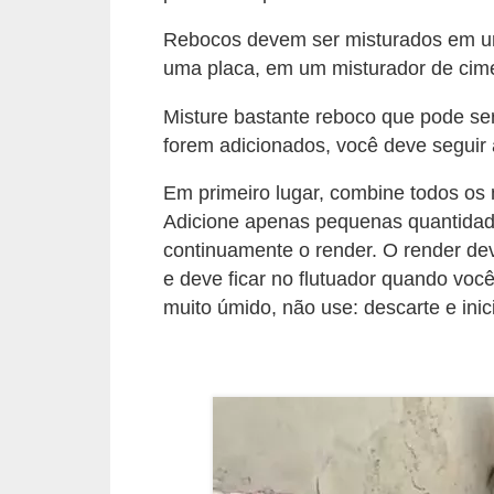
a
s
Rebocos devem ser misturados em uma
a
uma placa, em um misturador de cime
M
Misture bastante reboco que pode se
ó
forem adicionados, você deve seguir 
v
Em primeiro lugar, combine todos os 
e
Adicione apenas pequenas quantidad
i
continuamente o render. O render d
s
e deve ficar no flutuador quando você
muito úmido, não use: descarte e ini
e
u
t
e
n
s