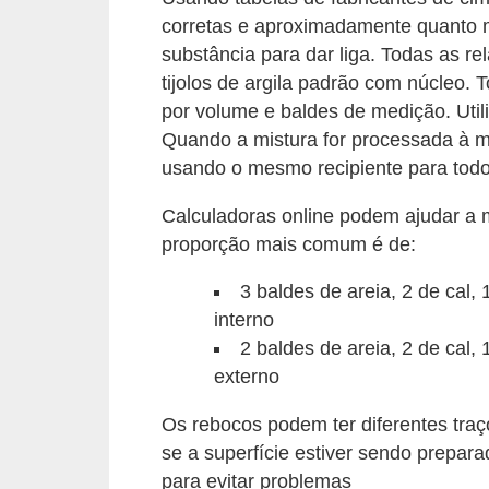
o
corretas e aproximadamente quanto ma
substância para dar liga. Todas as r
D
tijolos de argila padrão com núcleo. 
i
por volume e baldes de medição. Util
c
Quando a mistura for processada à 
a
usando o mesmo recipiente para todo
s
Calculadoras online podem ajudar a m
p
proporção mais comum é de:
a
3 baldes de areia, 2 de cal,
r
interno
a
2 baldes de areia, 2 de cal,
s
externo
u
Os rebocos podem ter diferentes traç
a
se a superfície estiver sendo prepara
c
para evitar problemas