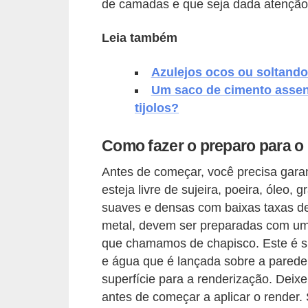
de camadas e que seja dada atenção 
v
Leia também
e
l
Azulejos ocos ou soltand
C
Um saco de cimento assen
o
tijolos?
n
Como fazer o preparo para o
s
t
Antes de começar, você precisa garan
r
esteja livre de sujeira, poeira, óleo, g
suaves e densas com baixas taxas de
u
metal, devem ser preparadas com um 
i
que chamamos de chapisco. Este é s
r
e água que é lançada sobre a parede
e
superfície para a renderização. Deix
r
antes de começar a aplicar o render.