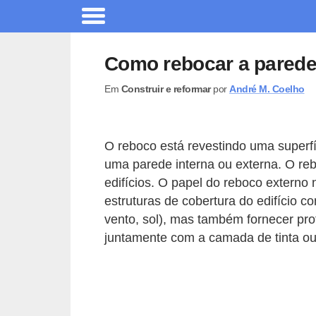
A
r
Como rebocar a parede
q
Em
Construir e reformar
por
André M. Coelho
u
i
t
O reboco está revestindo uma super
e
uma parede interna ou externa. O re
t
edifícios. O papel do reboco externo
u
estruturas de cobertura do edifício c
vento, sol), mas também fornecer pro
r
juntamente com a camada de tinta ou o
a
C
o
m