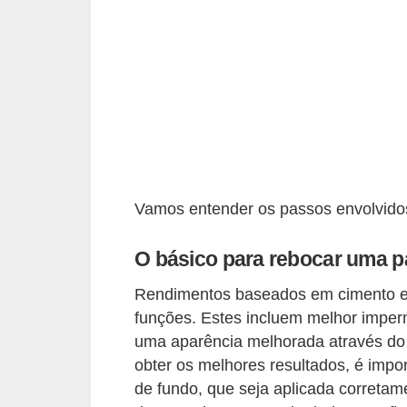
p
r
a
r
o
u
a
Vamos entender os passos envolvido
l
u
O básico para rebocar uma p
g
a
Rendimentos baseados em cimento em
funções. Estes incluem melhor imperm
r
uma aparência melhorada através do 
i
obter os melhores resultados, é impo
m
de fundo, que seja aplicada correta
ó