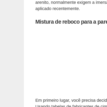
e
arenito, normalmente exigem a imers
aplicado recentemente.
f
o
Mistura de reboco para a par
r
m
a
r
D
e
c
o
r
a
ç
Em primeiro lugar, você precisa decid
ã
Usando tabelas de fabricantes de cim