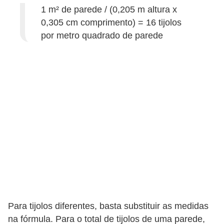
a
1 m² de parede / (0,205 m altura x
s
0,305 cm comprimento) = 16 tijolos
a
por metro quadrado de parede
M
ó
v
e
i
s
e
u
t
e
n
Para tijolos diferentes, basta substituir as medidas
s
na fórmula. Para o total de tijolos de uma parede,