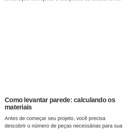
e
f
o
r
m
a
r
D
e
c
o
Como levantar parede: calculando os
r
materiais
a
ç
Antes de começar seu projeto, você precisa
descobrir o número de peças necessárias para sua
ã