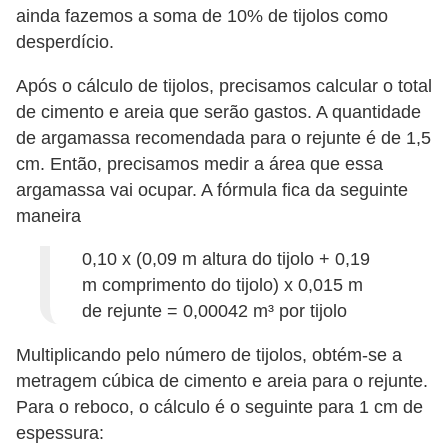
í
ainda fazemos a soma de 10% de tijolos como
desperdício.
l
i
Após o cálculo de tijolos, precisamos calcular o total
o
de cimento e areia que serão gastos. A quantidade
s
de argamassa recomendada para o rejunte é de 1,5
cm. Então, precisamos medir a área que essa
S
argamassa vai ocupar. A fórmula fica da seguinte
í
maneira
n
0,10 x (0,09 m altura do tijolo + 0,19
d
m comprimento do tijolo) x 0,015 m
i
de rejunte = 0,00042 m³ por tijolo
c
o
Multiplicando pelo número de tijolos, obtém-se a
metragem cúbica de cimento e areia para o rejunte.
e
Para o reboco, o cálculo é o seguinte para 1 cm de
c
espessura:
o