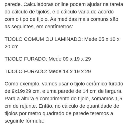
parede. Calculadoras online podem ajudar na tarefa
o
do cálculo de tijolos, e o cálculo varia de acordo
D
com o tipo de tijolo. As medidas mais comuns são
i
as seguintes, em centímetros:
c
TIJOLO COMUM OU LAMINADO: Mede 05 x 10 x
a
20 cm
s
TIJOLO FURADO: Mede 09 x 19 x 29
p
a
TIJOLO FURADO: Mede 14 x 19 x 29
r
Como exemplo, vamos usar o tijolo cerâmico furado
a
de 9x19x29 cm, e uma parede de 14 cm de largura.
s
Para a altura e comprimento do tijolo, somamos 1,5
u
cm de rejunte. Então, no cálculo de quantidade de
a
tijolos por metro quadrado de parede teremos a
c
seguinte fórmula: