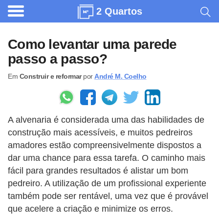
2 Quartos
A
r
Como levantar uma parede
q
passo a passo?
u
Em
Construir e reformar
por
André M. Coelho
i
t
e
A alvenaria é considerada uma das habilidades de
t
construção mais acessíveis, e muitos pedreiros
u
amadores estão compreensivelmente dispostos a
r
dar uma chance para essa tarefa. O caminho mais
a
fácil para grandes resultados é alistar um bom
pedreiro. A utilização de um profissional experiente
C
também pode ser rentável, uma vez que é provável
o
que acelere a criação e minimize os erros.
m