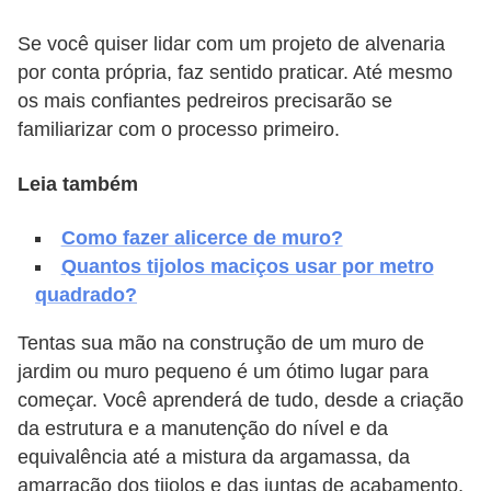
v
Se você quiser lidar com um projeto de alvenaria
e
por conta própria, faz sentido praticar. Até mesmo
l
os mais confiantes pedreiros precisarão se
familiarizar com o processo primeiro.
C
o
Leia também
n
s
Como fazer alicerce de muro?
Quantos tijolos maciços usar por metro
t
quadrado?
r
u
Tentas sua mão na construção de um muro de
i
jardim ou muro pequeno é um ótimo lugar para
começar. Você aprenderá de tudo, desde a criação
r
da estrutura e a manutenção do nível e da
e
equivalência até a mistura da argamassa, da
r
amarração dos tijolos e das juntas de acabamento.