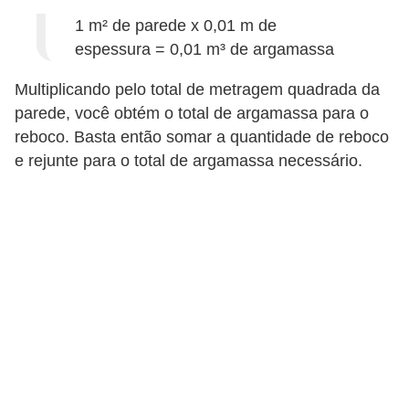
n
1 m² de parede x 0,01 m de
espessura = 0,01 m³ de argamassa
d
o
Multiplicando pelo total de metragem quadrada da
m
parede, você obtém o total de argamassa para o
í
reboco. Basta então somar a quantidade de reboco
n
e rejunte para o total de argamassa necessário.
i
o
s