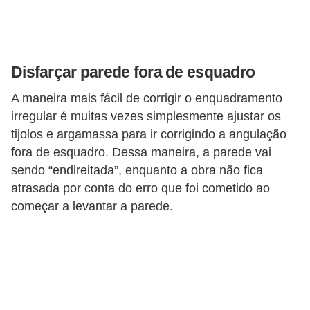
v
e
l
Disfarçar parede fora de esquadro
C
A maneira mais fácil de corrigir o enquadramento
o
irregular é muitas vezes simplesmente ajustar os
n
tijolos e argamassa para ir corrigindo a angulação
s
fora de esquadro. Dessa maneira, a parede vai
t
sendo “endireitada”, enquanto a obra não fica
atrasada por conta do erro que foi cometido ao
r
começar a levantar a parede.
u
i
r
e
r