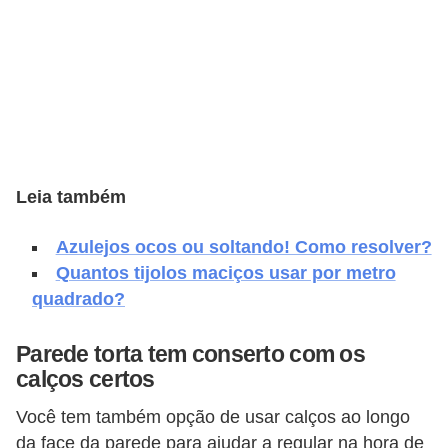
e
f
o
r
m
a
r
Leia também
D
Azulejos ocos ou soltando! Como resolver?
e
Quantos tijolos maciços usar por metro
c
quadrado?
o
r
Parede torta tem conserto com os
calços certos
a
ç
Você tem também opção de usar calços ao longo
ã
da face da parede para ajudar a regular na hora de