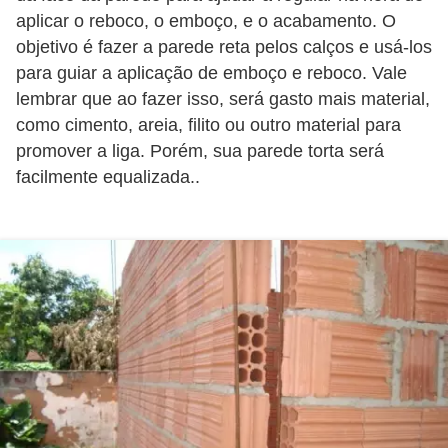
o
aplicar o reboco, o emboço, e o acabamento. O
objetivo é fazer a parede reta pelos calços e usá-los
D
para guiar a aplicação de emboço e reboco. Vale
i
lembrar que ao fazer isso, será gasto mais material,
c
como cimento, areia, filito ou outro material para
a
promover a liga. Porém, sua parede torta será
facilmente equalizada..
s
p
a
r
a
s
u
a
c