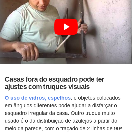
n
d
o
m
í
n
i
o
Casas fora do esquadro pode ter
s
ajustes com truques visuais
O uso de vidros, espelhos
, e objetos colocados
em ângulos diferentes pode ajudar a disfarçar o
esquadro irregular da casa. Outro truque muito
usado é o da distribuição de azulejos a partir do
meio da parede, com o traçado de 2 linhas de 90º