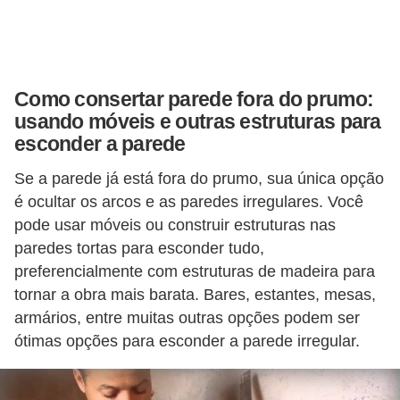
í
l
i
o
Como consertar parede fora do prumo:
usando móveis e outras estruturas para
s
esconder a parede
S
Se a parede já está fora do prumo, sua única opção
í
é ocultar os arcos e as paredes irregulares. Você
n
pode usar móveis ou construir estruturas nas
d
paredes tortas para esconder tudo,
i
preferencialmente com estruturas de madeira para
c
tornar a obra mais barata. Bares, estantes, mesas,
o
armários, entre muitas outras opções podem ser
ótimas opções para esconder a parede irregular.
e
c
o