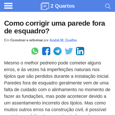
2 Quartos
A
r
Como corrigir uma parede fora
q
de esquadro?
u
Em
Construir e reformar
por
André M. Coelho
i
t
e
Mesmo o melhor pedreiro pode cometer alguns
t
erros, e às vezes há imperfeições naturais nos
u
tijolos que são perdidos durante a instalação inicial.
r
Paredes fora de esquadro geralmente vem de uma
a
falta de cuidado com o alinhamento no momento de
fazer as fundações, mas pode acontecer devido a
C
um assentamento incorreto dos tijolos. Mas como
o
muitos outros erros na construção civil, é possível
m