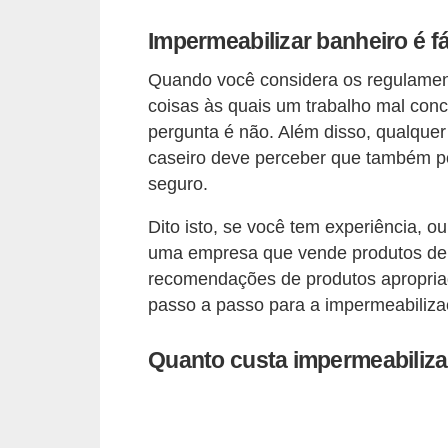
a
s
Impermeabilizar banheiro é fá
a
Quando você considera os regulamen
M
coisas às quais um trabalho mal concl
ó
pergunta é não. Além disso, qualquer
caseiro deve perceber que também pod
v
seguro.
e
i
Dito isto, se você tem experiência, o
s
uma empresa que vende produtos de 
recomendações de produtos apropria
e
passo a passo para a impermeabiliza
u
t
Quanto custa impermeabiliza
e
n
s