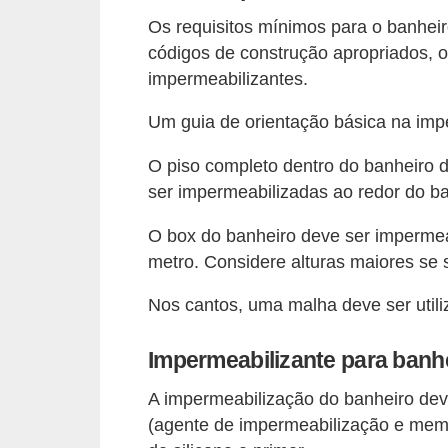
v
Os requisitos mínimos para o banhei
códigos de construção apropriados, 
e
impermeabilizantes.
l
Um guia de orientação básica na imp
C
o
O piso completo dentro do banheiro 
n
ser impermeabilizadas ao redor do ba
s
O box do banheiro deve ser impermeab
t
metro. Considere alturas maiores se s
r
Nos cantos, uma malha deve ser utili
u
i
Impermeabilizante para banhei
r
e
A impermeabilização do banheiro dev
(agente de impermeabilização e memb
r