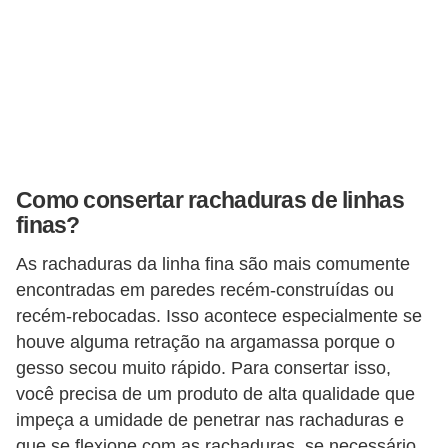
v
e
l
C
o
n
Como consertar rachaduras de linhas
s
finas?
t
As rachaduras da linha fina são mais comumente
r
encontradas em paredes recém-construídas ou
u
recém-rebocadas. Isso acontece especialmente se
i
houve alguma retração na argamassa porque o
r
gesso secou muito rápido. Para consertar isso,
você precisa de um produto de alta qualidade que
e
impeça a umidade de penetrar nas rachaduras e
r
que se flexione com as rachaduras, se necessário.