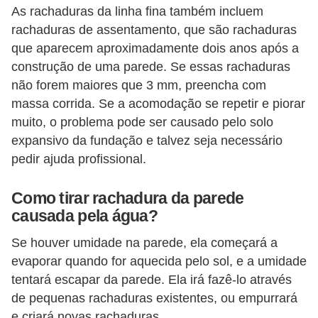
As rachaduras da linha fina também incluem
o
rachaduras de assentamento, que são rachaduras
D
que aparecem aproximadamente dois anos após a
i
construção de uma parede. Se essas rachaduras
c
não forem maiores que 3 mm, preencha com
massa corrida. Se a acomodação se repetir e piorar
a
muito, o problema pode ser causado pelo solo
s
expansivo da fundação e talvez seja necessário
p
pedir ajuda profissional.
a
r
Como tirar rachadura da parede
a
causada pela água?
s
Se houver umidade na parede, ela começará a
u
evaporar quando for aquecida pelo sol, e a umidade
a
tentará escapar da parede. Ela irá fazê-lo através
c
de pequenas rachaduras existentes, ou empurrará
e criará novas rachaduras.