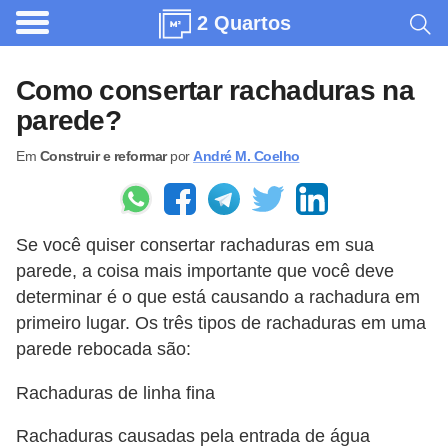
2 Quartos
A
r
Como consertar rachaduras na
q
parede?
u
Em
Construir e reformar
por
André M. Coelho
i
t
e
Se você quiser consertar rachaduras em sua
t
parede, a coisa mais importante que você deve
u
determinar é o que está causando a rachadura em
r
primeiro lugar. Os três tipos de rachaduras em uma
a
parede rebocada são:
C
Rachaduras de linha fina
o
Rachaduras causadas pela entrada de água
m