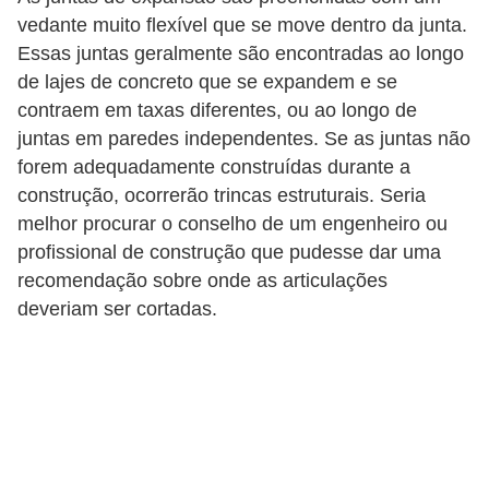
vedante muito flexível que se move dentro da junta.
n
Essas juntas geralmente são encontradas ao longo
d
de lajes de concreto que se expandem e se
o
contraem em taxas diferentes, ou ao longo de
m
juntas em paredes independentes. Se as juntas não
í
forem adequadamente construídas durante a
n
construção, ocorrerão trincas estruturais. Seria
melhor procurar o conselho de um engenheiro ou
i
profissional de construção que pudesse dar uma
o
recomendação sobre onde as articulações
s
deveriam ser cortadas.