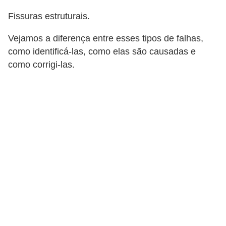
p
Fissuras estruturais.
r
Vejamos a diferença entre esses tipos de falhas,
a
como identificá-las, como elas são causadas e
r
como corrigi-las.
o
u
a
l
u
g
a
r
i
m
ó