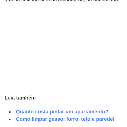
e
f
o
r
m
a
r
D
e
c
o
Leia também
r
a
Quanto custa pintar um apartamento?
ç
Como limpar gesso: forro, teto e parede!
ã