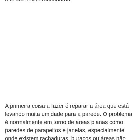
a
s
a
M
ó
v
e
i
s
e
u
A primeira coisa a fazer é reparar a área que está
t
levando muita umidade para a parede. O problema
e
é normalmente em torno de áreas planas como
n
paredes de parapeitos e janelas, especialmente
s
onde existem rachaduras, buracos ou áreas não