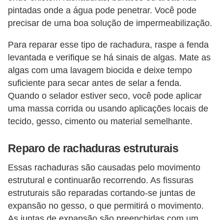
í
pintadas onde a água pode penetrar. Você pode
l
precisar de uma boa solução de impermeabilização.
i
Para reparar esse tipo de rachadura, raspe a fenda
o
levantada e verifique se há sinais de algas. Mate as
s
algas com uma lavagem biocida e deixe tempo
suficiente para secar antes de selar a fenda.
S
Quando o selador estiver seco, você pode aplicar
í
uma massa corrida ou usando aplicações locais de
n
tecido, gesso, cimento ou material semelhante.
d
i
Reparo de rachaduras estruturais
c
Essas rachaduras são causadas pelo movimento
o
estrutural e continuarão recorrendo. As fissuras
e
estruturais são reparadas cortando-se juntas de
c
expansão no gesso, o que permitirá o movimento.
o
As juntas de expansão são preenchidas com um