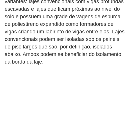
variantes: lajes convencionais com vigas profundas
e
escavadas e lajes que ficam próximas ao nível do
f
solo e possuem uma grade de vagens de espuma
o
de poliestireno expandido como formadores de
r
vigas criando um labirinto de vigas entre elas. Lajes
m
convencionais podem ser isoladas sob os painéis
a
de piso largos que são, por definição, isolados
abaixo. Ambos podem se beneficiar do isolamento
r
da borda da laje.
D
e
c
o
r
a
ç
ã