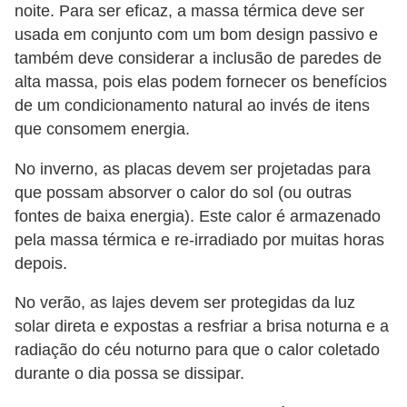
noite. Para ser eficaz, a massa térmica deve ser
n
usada em conjunto com um bom design passivo e
d
também deve considerar a inclusão de paredes de
o
alta massa, pois elas podem fornecer os benefícios
m
de um condicionamento natural ao invés de itens
que consomem energia.
í
n
No inverno, as placas devem ser projetadas para
i
que possam absorver o calor do sol (ou outras
o
fontes de baixa energia). Este calor é armazenado
pela massa térmica e re-irradiado por muitas horas
s
depois.
No verão, as lajes devem ser protegidas da luz
solar direta e expostas a resfriar a brisa noturna e a
radiação do céu noturno para que o calor coletado
durante o dia possa se dissipar.