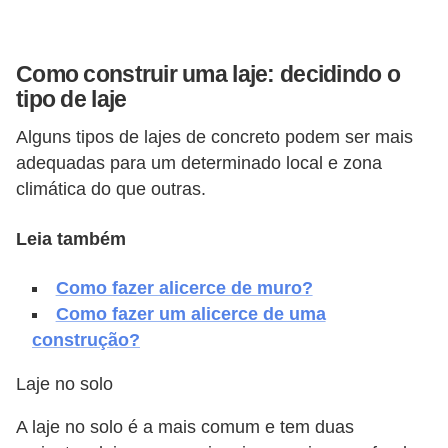
v
e
Como construir uma laje: decidindo o
l
tipo de laje
C
Alguns tipos de lajes de concreto podem ser mais
o
adequadas para um determinado local e zona
n
climática do que outras.
s
Leia também
t
r
Como fazer alicerce de muro?
u
Como fazer um alicerce de uma
i
construção?
r
Laje no solo
e
r
A laje no solo é a mais comum e tem duas