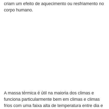
í
criam um efeito de aquecimento ou resfriamento no
corpo humano.
l
i
o
s
S
í
n
d
i
c
o
A massa térmica é útil na maioria dos climas e
e
funciona particularmente bem em climas e climas
c
frios com uma faixa alta de temperatura entre dia e
o