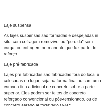
o
D
i
Laje suspensa
c
a
As lajes suspensas são formadas e despejadas in
situ, com cofragem removível ou “perdida” sem
s
carga, ou cofragem permanente que faz parte do
p
reforço.
a
r
Laje pré-fabricada
a
Lajes pré-fabricadas são fabricadas fora do local e
s
colocadas no lugar, seja na forma final ou com uma
u
camada fina adicional de concreto sobre a parte
a
superior. Eles podem ser feitos de concreto
reforçado convencional ou pós-tensionado, ou de
c
concreto aerado autoclavado (AAC).