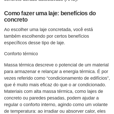
a
s
Como fazer uma laje: benefícios do
a
concreto
M
Ao escolher uma laje concretada, você está
ó
também escolhendo por certos benefícios
v
específicos desse tipo de laje.
e
Conforto térmico
i
s
Massa térmica descreve o potencial de um material
para armazenar e relançar a energia térmica. É por
e
vezes referido como “condicionamento de edifícios”,
u
que é muito mais eficaz do que o ar condicionado.
t
Materiais com alta massa térmica, como lajes de
e
concreto ou paredes pesadas, podem ajudar a
n
regular o conforto interno, agindo como um volante
s
de temperatura: ao irradiar ou absorver calor, eles