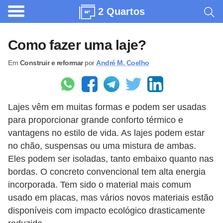
2 Quartos
A
r
Como fazer uma laje?
q
Em
Construir e reformar
por
André M. Coelho
u
i
t
Lajes vêm em muitas formas e podem ser usadas
e
para proporcionar grande conforto térmico e
t
vantagens no estilo de vida. As lajes podem estar
u
no chão, suspensas ou uma mistura de ambas.
r
Eles podem ser isoladas, tanto embaixo quanto nas
a
bordas. O concreto convencional tem alta energia
incorporada. Tem sido o material mais comum
C
usado em placas, mas vários novos materiais estão
o
disponíveis com impacto ecológico drasticamente
m