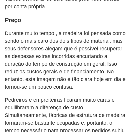
o
por conta própria..
D
Preço
i
Durante muito tempo , a madeira foi pensada como
c
sendo o mais caro dos dois tipos de material, mas
a
seus defensores alegam que é possível recuperar
s
as despesas extras incorridas encurtando a
p
duração do tempo de construção em geral. Isso
a
reduz os custos gerais e de financiamento. No
entanto, esta imagem não é tão clara hoje em dia e
r
tornou-se um pouco confusa.
a
s
Pedreiros e empreiteiras ficaram muito caras e
u
equilibraram a diferença de custo.
a
Simultaneamente, fábricas de estrutura de madeira
tornaram-se bastante ocupadas e, portanto, o
c
tempo necessário para processar os pedidos subiu,