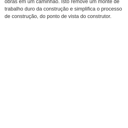
obras em um caminhão. Isto remove um monte de
p
trabalho duro da construção e simplifica o processo
r
de construção, do ponto de vista do construtor.
a
r
o
u
a
l
u
g
a
r
i
m
ó