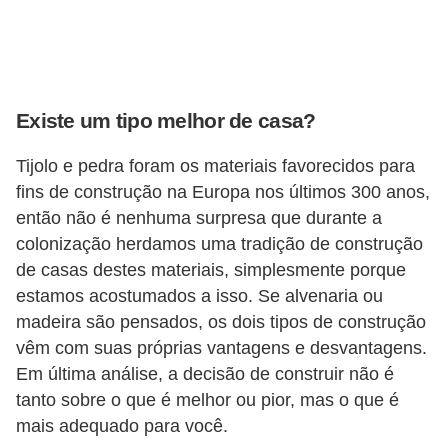
v
e
l
Existe um tipo melhor de casa?
C
o
Tijolo e pedra foram os materiais favorecidos para
n
fins de construção na Europa nos últimos 300 anos,
s
então não é nenhuma surpresa que durante a
colonização herdamos uma tradição de construção
t
de casas destes materiais, simplesmente porque
r
estamos acostumados a isso. Se alvenaria ou
u
madeira são pensados, os dois tipos de construção
i
vêm com suas próprias vantagens e desvantagens.
r
Em última análise, a decisão de construir não é
e
tanto sobre o que é melhor ou pior, mas o que é
r
mais adequado para você.