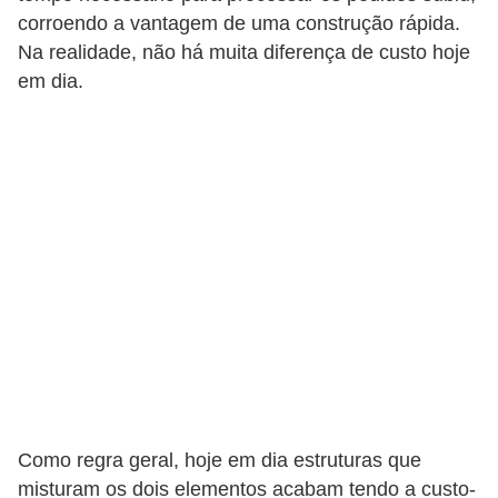
a
corroendo a vantagem de uma construção rápida.
s
Na realidade, não há muita diferença de custo hoje
a
em dia.
M
ó
v
e
i
s
e
u
t
e
n
Como regra geral, hoje em dia estruturas que
s
misturam os dois elementos acabam tendo a custo-