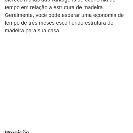
tempo em relação a estrutura de madeira.
n
Geralmente, você pode esperar uma economia de
d
tempo de três meses escolhendo estrutura de
o
madeira para sua casa.
m
í
n
i
o
s
Precisão