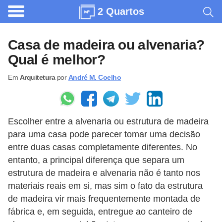
2 Quartos
A
r
Casa de madeira ou alvenaria?
q
Qual é melhor?
u
Em
Arquitetura
por
André M. Coelho
i
t
e
Escolher entre a alvenaria ou estrutura de madeira
t
para uma casa pode parecer tomar uma decisão
u
entre duas casas completamente diferentes. No
r
entanto, a principal diferença que separa um
a
estrutura de madeira e alvenaria não é tanto nos
materiais reais em si, mas sim o fato da estrutura
C
de madeira vir mais frequentemente montada de
o
fábrica e, em seguida, entregue ao canteiro de
m