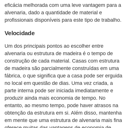
í
eficácia melhorada com uma leve vantagem para a
l
alvenaria, dado a quantidade de material e
profissionais disponíveis para este tipo de trabalho.
i
o
Velocidade
s
Um dos principais pontos ao escolher entre
S
alvenaria ou estrutura de madeira é o tempo de
í
construção de cada material. Casas com estrutura
n
de madeira são parcialmente construídas em uma
d
fábrica, o que significa que a casa pode ser erguida
no local em questão de dias. Uma vez criada, a
i
parte interna pode ser iniciada imediatamente e
c
produzir ainda mais economia de tempo. No
o
entanto, ao mesmo tempo, pode haver atrasos na
e
obtenção da estrutura em si. Além disso, mantenha
c
em mente que uma estrutura de alvenaria mais fina
o
oferece muitas das vantagens de economia de