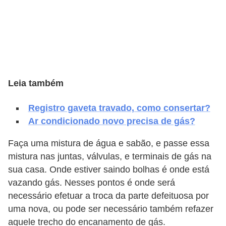
e
f
o
r
m
a
Leia também
r
Registro gaveta travado, como consertar?
D
Ar condicionado novo precisa de gás?
e
Faça uma mistura de água e sabão, e passe essa
c
mistura nas juntas, válvulas, e terminais de gás na
o
sua casa. Onde estiver saindo bolhas é onde está
r
vazando gás. Nesses pontos é onde será
a
necessário efetuar a troca da parte defeituosa por
ç
uma nova, ou pode ser necessário também refazer
ã
aquele trecho do encanamento de gás.