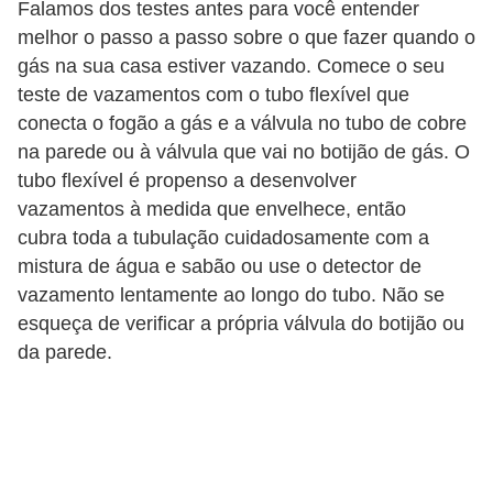
Falamos dos testes antes para você entender
n
melhor o passo a passo sobre o que fazer quando o
d
gás na sua casa estiver vazando. Comece o seu
o
teste de vazamentos com o tubo flexível que
conecta o fogão a gás e a válvula no tubo de cobre
m
na parede ou à válvula que vai no botijão de gás. O
í
tubo flexível é propenso a desenvolver
n
vazamentos à medida que envelhece, então
i
cubra toda a tubulação cuidadosamente com a
o
mistura de água e sabão ou use o detector de
s
vazamento lentamente ao longo do tubo. Não se
esqueça de verificar a própria válvula do botijão ou
da parede.