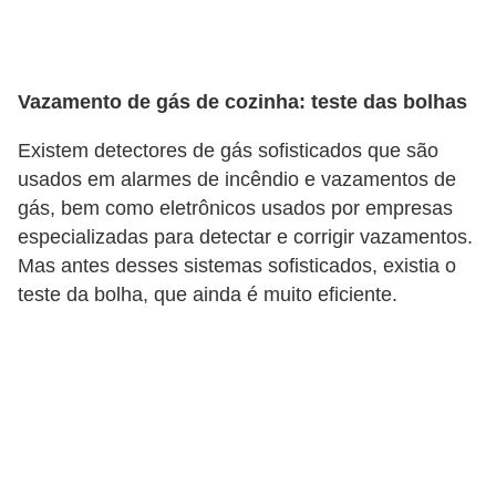
v
e
l
Vazamento de gás de cozinha: teste das bolhas
C
Existem detectores de gás sofisticados que são
o
usados em alarmes de incêndio e vazamentos de
n
gás, bem como eletrônicos usados por empresas
especializadas para detectar e corrigir vazamentos.
s
Mas antes desses sistemas sofisticados, existia o
t
teste da bolha, que ainda é muito eficiente.
r
u
i
r
e
r