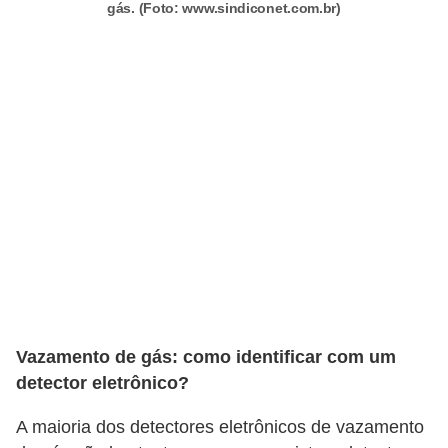
a
gás. (Foto: www.sindiconet.com.br)
s
a
M
ó
v
e
i
s
e
u
t
Vazamento de gás: como identificar com um
e
detector eletrônico?
n
A maioria dos detectores eletrônicos de vazamento
s