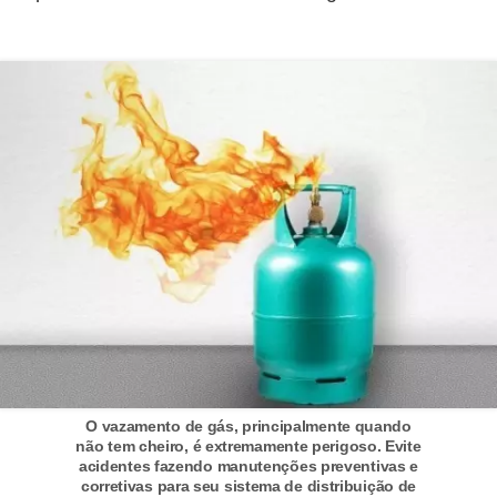
o
D
i
c
a
s
p
a
r
a
s
u
O vazamento de gás, principalmente quando
a
não tem cheiro, é extremamente perigoso. Evite
c
acidentes fazendo manutenções preventivas e
corretivas para seu sistema de distribuição de