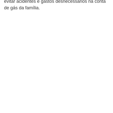
evitar acidentes e gastos desnecessários na conta
p
de gás da família.
r
a
r
o
u
a
l
u
g
a
r
i
m
ó