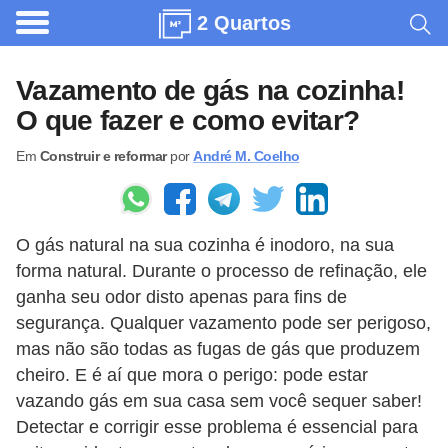
2 Quartos
A
r
Vazamento de gás na cozinha!
q
O que fazer e como evitar?
u
Em
Construir e reformar
por
André M. Coelho
i
t
e
O gás natural na sua cozinha é inodoro, na sua
t
forma natural. Durante o processo de refinação, ele
u
ganha seu odor disto apenas para fins de
r
segurança. Qualquer vazamento pode ser perigoso,
a
mas não são todas as fugas de gás que produzem
cheiro. E é aí que mora o perigo: pode estar
C
vazando gás em sua casa sem você sequer saber!
o
Detectar e corrigir esse problema é essencial para
m