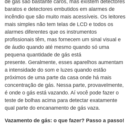
de gás são bastante caros, mas existem detectores
í
baratos e detectores embutidos em alarmes de
l
incêndio que são muito mais acessíveis. Os leitores
i
mais simples não tem telas de LCD e todos os
o
alarmes diferentes que os instrumentos
s
profissionais têm, mas fornecem um sinal visual e
de áudio quando até mesmo quando só uma
S
pequena quantidade de gás está
í
presente. Geralmente, esses aparelhos aumentam
n
a intensidade do som e luzes quando estão
d
próximos de uma parte da casa onde há mais
concentração de gás. Nessa parte, provavelmente,
i
é onde o gás está vazando. Aí você pode fazer o
c
teste de bolhas acima para detectar exatamente
o
qual parte do encanamento de gás vaza.
e
Vazamento de gás: o que fazer? Passo a passo!
c
o