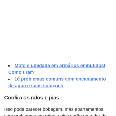
e
f
o
r
m
a
r
D
Mofo e umidade em armários embutidos!
e
Como tirar?
c
10 problemas comuns com encanamento
o
de água e suas soluções
r
Confira os ralos e pias
a
ç
Isso pode parecer bobagem, mas apartamentos
ã
com problemas em ralos e pias serão uma dor de