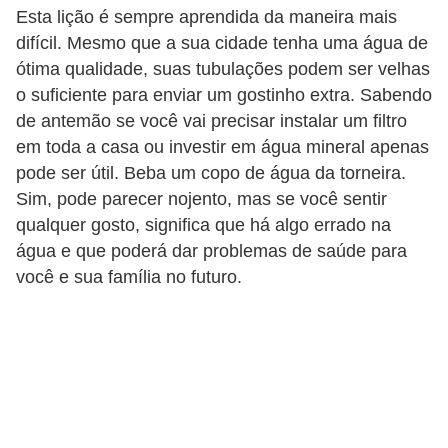
Esta lição é sempre aprendida da maneira mais
n
difícil. Mesmo que a sua cidade tenha uma água de
d
ótima qualidade, suas tubulações podem ser velhas
o
o suficiente para enviar um gostinho extra. Sabendo
m
de antemão se você vai precisar instalar um filtro
í
em toda a casa ou investir em água mineral apenas
pode ser útil. Beba um copo de água da torneira.
n
Sim, pode parecer nojento, mas se você sentir
i
qualquer gosto, significa que há algo errado na
o
água e que poderá dar problemas de saúde para
s
você e sua família no futuro.