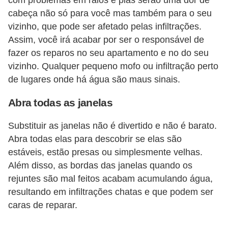
o
cabeça não só para você mas também para o seu
vizinho, que pode ser afetado pelas infiltrações.
D
Assim, você irá acabar por ser o responsável de
i
fazer os reparos no seu apartamento e no do seu
c
vizinho. Qualquer pequeno mofo ou infiltração perto
a
de lugares onde há água são maus sinais.
s
Abra todas as janelas
p
a
Substituir as janelas não é divertido e não é barato.
r
Abra todas elas para descobrir se elas são
estáveis, estão presas ou simplesmente velhas.
a
Além disso, as bordas das janelas quando os
s
rejuntes são mal feitos acabam acumulando água,
u
resultando em infiltrações chatas e que podem ser
a
caras de reparar.
c