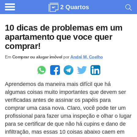
2 Quartos
A
r
10 dicas de problemas em um
q
apartamento que voce quer
u
comprar!
i
Em
Comprar ou alugar imóvel
por
André M. Coelho
t
e
t
Aprendemos da maneira mais difícil que há
u
algumas coisas muito importantes que devem ser
r
verificadas antes de assinar os papéis para
a
comprar uma casa nova. Claro, você pode ter um
profissional para fazer uma inspeção e olhar o lugar
C
para se certificar de que não há cupins e dano de
o
infiltração, mas essas 10 coisas abaixo caem em
m