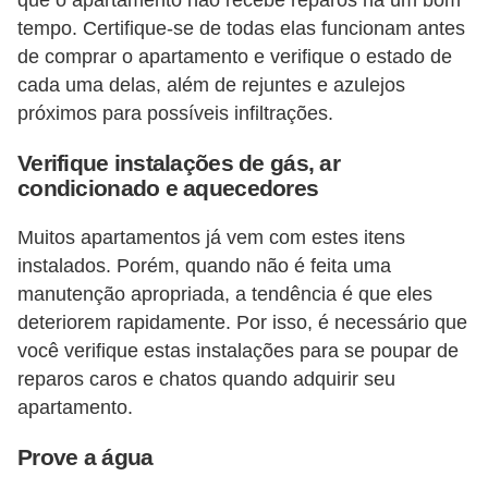
í
tempo. Certifique-se de todas elas funcionam antes
l
de comprar o apartamento e verifique o estado de
i
cada uma delas, além de rejuntes e azulejos
o
próximos para possíveis infiltrações.
s
Verifique instalações de gás, ar
condicionado e aquecedores
S
í
Muitos apartamentos já vem com estes itens
n
instalados. Porém, quando não é feita uma
d
manutenção apropriada, a tendência é que eles
i
deteriorem rapidamente. Por isso, é necessário que
você verifique estas instalações para se poupar de
c
reparos caros e chatos quando adquirir seu
o
apartamento.
e
c
Prove a água
o