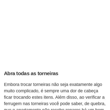
a
s
a
M
ó
v
e
i
s
e
Abra todas as torneiras
u
t
Embora trocar torneiras não seja exatamente algo
muito complicado, é sempre uma dor de cabeça
e
ficar trocando estes itens. Além disso, ao verificar a
n
ferrugem nas torneiras você pode saber, de quebra,
s
que o apartamento não recebe reparos há um bom