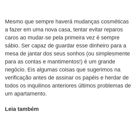
v
e
Mesmo que sempre haverá mudanças cosméticas
l
a fazer em uma nova casa, tentar evitar reparos
caros ao mudar-se pela primeira vez é sempre
C
sábio. Ser capaz de guardar esse dinheiro para a
o
mesa de jantar dos seus sonhos (ou simplesmente
n
para as contas e mantimentos!) é um grande
s
negócio. Eis algumas coisas que sugerimos na
t
verificação antes de assinar os papéis e herdar de
r
todos os inquilinos anteriores últimos problemas de
um apartamento.
u
i
Leia também
r
e
r