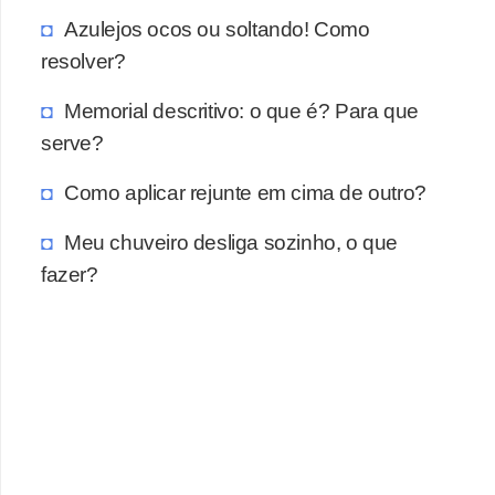
a
Azulejos ocos ou soltando! Como
s
resolver?
a
Memorial descritivo: o que é? Para que
M
serve?
ó
v
Como aplicar rejunte em cima de outro?
e
Meu chuveiro desliga sozinho, o que
i
fazer?
s
e
u
t
e
n
s