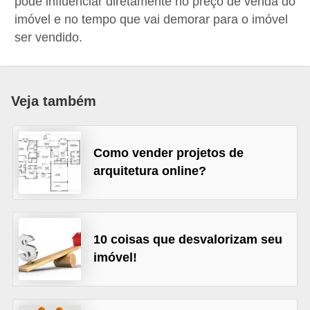
pode influenciar diretamente no preço de venda do
p
imóvel e no tempo que vai demorar para o imóvel
r
ser vendido.
a
r
o
Veja também
u
a
Como vender projetos de
l
arquitetura online?
u
g
a
10 coisas que desvalorizam seu
r
imóvel!
i
m
ó