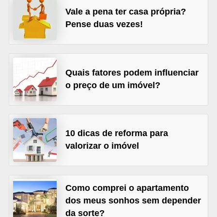
Vale a pena ter casa própria?
v
Pense duas vezes!
e
l
C
Quais fatores podem influenciar
o
o preço de um imóvel?
n
s
t
10 dicas de reforma para
r
valorizar o imóvel
u
i
r
Como comprei o apartamento
e
dos meus sonhos sem depender
r
da sorte?