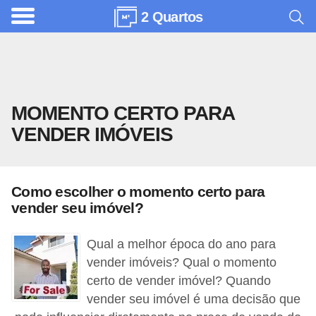
2 Quartos
A
r
q
u
MOMENTO CERTO PARA
i
VENDER IMÓVEIS
t
e
t
Como escolher o momento certo para
u
vender seu imóvel?
r
a
Qual a melhor época do ano para
vender imóveis? Qual o momento
C
certo de vender imóvel? Quando
o
vender seu imóvel é uma decisão que
m