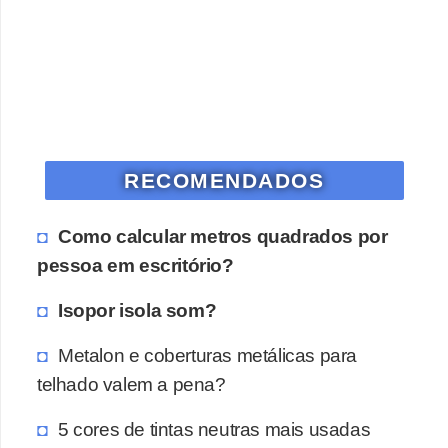
o
D
i
c
a
RECOMENDADOS
s
p
Como calcular metros quadrados por
a
pessoa em escritório?
r
a
Isopor isola som?
s
Metalon e coberturas metálicas para
u
telhado valem a pena?
a
c
5 cores de tintas neutras mais usadas