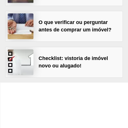
e
f
o
O que verificar ou perguntar
r
antes de comprar um imóvel?
m
a
r
Checklist: vistoria de imóvel
D
novo ou alugado!
e
c
o
r
a
ç
ã