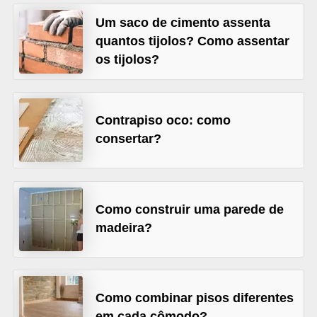
v
Um saco de cimento assenta
e
quantos tijolos? Como assentar
os tijolos?
l
C
o
Contrapiso oco: como
n
consertar?
s
t
r
Como construir uma parede de
u
madeira?
i
r
e
Como combinar pisos diferentes
r
em cada cômodo?