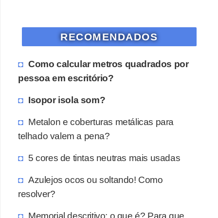
o
D
RECOMENDADOS
i
c
Como calcular metros quadrados por
a
pessoa em escritório?
s
Isopor isola som?
p
a
Metalon e coberturas metálicas para
r
telhado valem a pena?
a
5 cores de tintas neutras mais usadas
s
u
Azulejos ocos ou soltando! Como
a
resolver?
c
Memorial descritivo: o que é? Para que