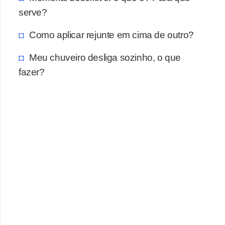
a
serve?
s
a
Como aplicar rejunte em cima de outro?
M
Meu chuveiro desliga sozinho, o que
ó
fazer?
v
e
i
s
e
u
t
e
n
s