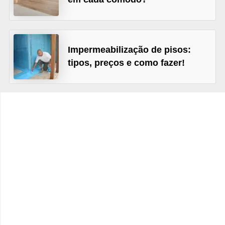
e
f
o
r
Impermeabilização de pisos:
tipos, preços e como fazer!
m
a
r
D
e
c
o
r
a
ç
ã