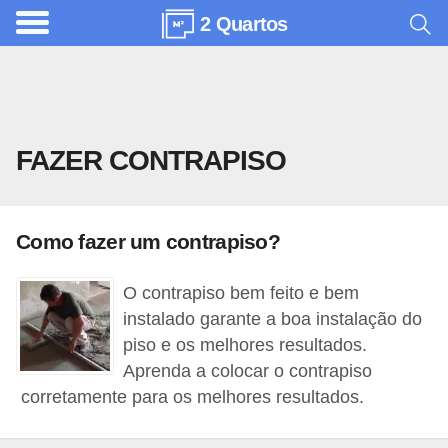
2 Quartos
A
r
q
u
FAZER CONTRAPISO
i
t
e
Como fazer um contrapiso?
t
u
O contrapiso bem feito e bem
r
instalado garante a boa instalação do
a
piso e os melhores resultados.
Aprenda a colocar o contrapiso
C
corretamente para os melhores resultados.
o
m