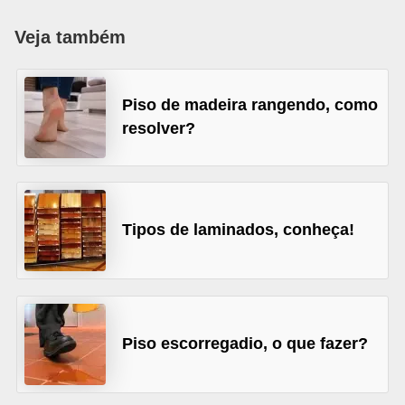
p
Veja também
r
a
r
Piso de madeira rangendo, como
resolver?
o
u
a
l
Tipos de laminados, conheça!
u
g
a
r
Piso escorregadio, o que fazer?
i
m
ó