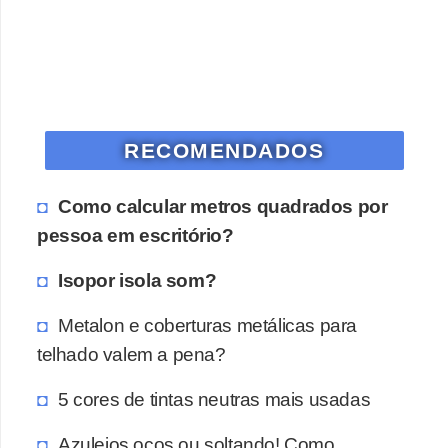
o
D
i
c
RECOMENDADOS
a
s
Como calcular metros quadrados por
p
pessoa em escritório?
a
r
Isopor isola som?
a
Metalon e coberturas metálicas para
s
telhado valem a pena?
u
a
5 cores de tintas neutras mais usadas
c
Azulejos ocos ou soltando! Como