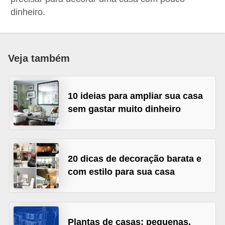
p
dinheiro.
r
a
r
Veja também
o
u
10 ideias para ampliar sua casa
a
sem gastar muito dinheiro
l
u
g
20 dicas de decoração barata e
a
com estilo para sua casa
r
i
m
Plantas de casas: pequenas,
ó