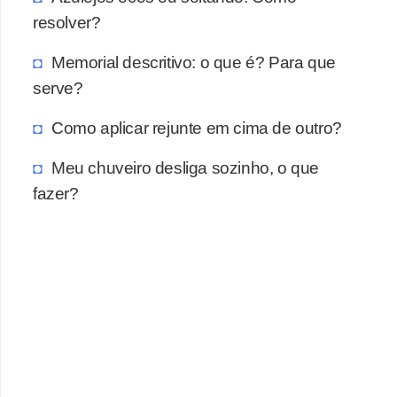
a
resolver?
s
a
Memorial descritivo: o que é? Para que
serve?
M
ó
Como aplicar rejunte em cima de outro?
v
Meu chuveiro desliga sozinho, o que
e
fazer?
i
s
e
u
t
e
n
s