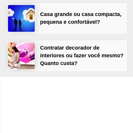
e
f
Casa grande ou casa compacta,
o
pequena e confortável?
r
m
a
Contratar decorador de
interiores ou fazer você mesmo?
r
Quanto custa?
D
e
c
o
r
a
ç
ã