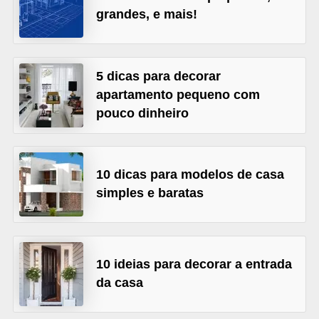
grandes, e mais!
v
e
l
5 dicas para decorar
C
apartamento pequeno com
o
pouco dinheiro
n
s
10 dicas para modelos de casa
t
simples e baratas
r
u
i
r
10 ideias para decorar a entrada
e
da casa
r