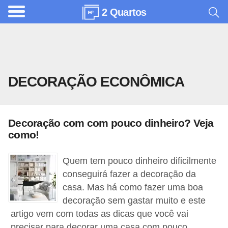
2 Quartos
A
r
q
u
DECORAÇÃO ECONÔMICA
i
t
e
Decoração com com pouco dinheiro? Veja
t
como!
u
r
Quem tem pouco dinheiro dificilmente
a
conseguirá fazer a decoração da
casa. Mas há como fazer uma boa
C
decoração sem gastar muito e este
o
artigo vem com todas as dicas que você vai
m
precisar para decorar uma casa com pouco