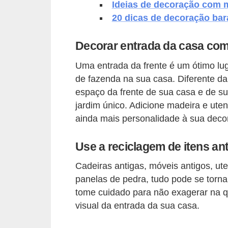
Ideias de decoração com 
v
20 dicas de decoração bar
e
l
Decorar entrada da casa com
C
Uma entrada da frente é um ótimo lug
de fazenda na sua casa. Diferente d
o
espaço da frente de sua casa e de s
n
jardim único. Adicione madeira e uten
s
ainda mais personalidade à sua deco
t
r
Use a reciclagem de itens an
u
Cadeiras antigas, móveis antigos, ute
i
panelas de pedra, tudo pode se torn
r
tome cuidado para não exagerar na q
e
visual da entrada da sua casa.
r