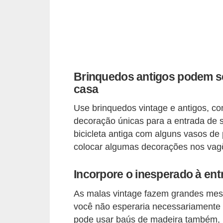
a
s
a
M
ó
Brinquedos antigos podem s
v
casa
e
Use brinquedos vintage e antigos, c
i
decoração únicas para a entrada de
s
bicicleta antiga com alguns vasos de
e
colocar algumas decorações nos vag
u
t
Incorpore o inesperado à ent
e
As malas vintage fazem grandes mes
n
você não esperaria necessariamente v
s
pode usar baús de madeira também, 