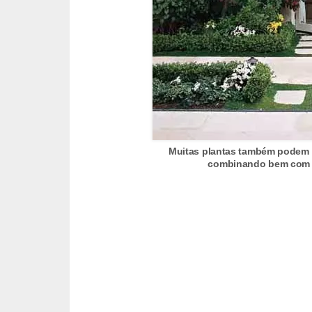
n
d
o
m
í
n
i
Muitas plantas também podem f
o
combinando bem com s
s