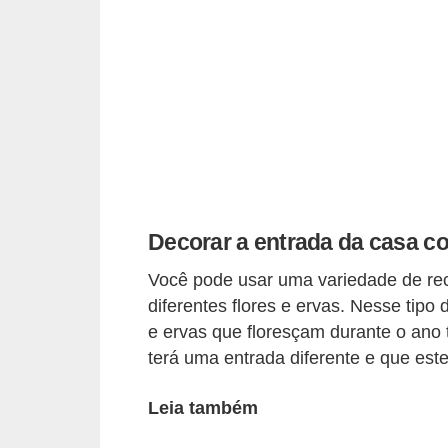
p
r
a
r
o
u
a
l
Decorar a entrada da casa co
u
Você pode usar uma variedade de rec
g
diferentes flores e ervas. Nesse tipo
a
e ervas que floresçam durante o ano
r
terá uma entrada diferente e que es
i
Leia também
m
ó