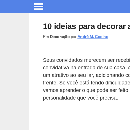
A
r
10 ideias para decorar 
q
Em
Decoração
por
André M. Coelho
u
i
t
Seus convidados merecem ser receb
e
convidativa na entrada de sua casa.
t
um atrativo ao seu lar, adicionando c
u
frente. Se você está tendo dificulda
vamos aprender o que pode ser feito
r
personalidade que você precisa.
a
C
o
m