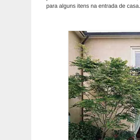
í
para alguns itens na entrada de casa
l
i
o
s
S
í
n
d
i
c
o
e
c
o