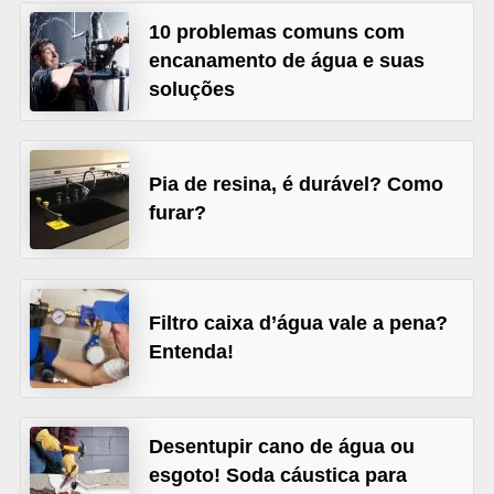
v
10 problemas comuns com
encanamento de água e suas
e
soluções
l
C
o
Pia de resina, é durável? Como
n
furar?
s
t
r
Filtro caixa d’água vale a pena?
u
Entenda!
i
r
e
Desentupir cano de água ou
r
esgoto! Soda cáustica para