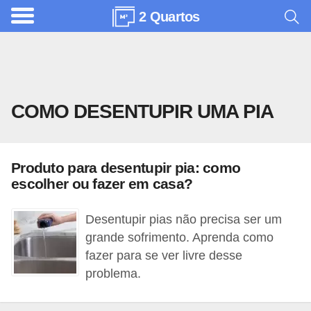
2 Quartos
A
r
q
u
COMO DESENTUPIR UMA PIA
i
t
e
Produto para desentupir pia: como
t
escolher ou fazer em casa?
u
r
Desentupir pias não precisa ser um
a
grande sofrimento. Aprenda como
fazer para se ver livre desse
C
problema.
o
m