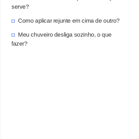
a
serve?
s
a
Como aplicar rejunte em cima de outro?
M
Meu chuveiro desliga sozinho, o que
ó
fazer?
v
e
i
s
e
u
t
e
n
s