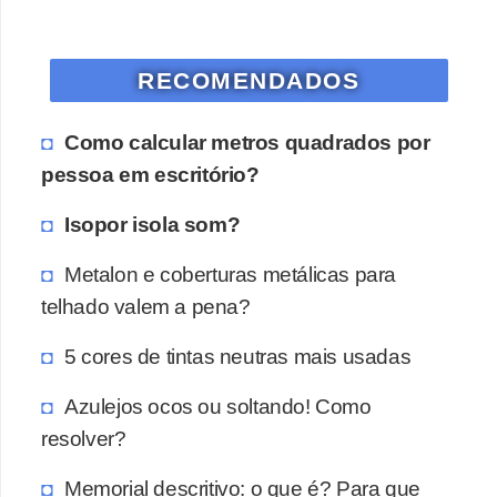
o
D
RECOMENDADOS
i
c
Como calcular metros quadrados por
a
pessoa em escritório?
s
Isopor isola som?
p
a
Metalon e coberturas metálicas para
r
telhado valem a pena?
a
5 cores de tintas neutras mais usadas
s
u
Azulejos ocos ou soltando! Como
a
resolver?
c
Memorial descritivo: o que é? Para que