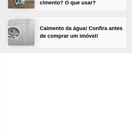
e
cimento? O que usar?
f
o
Caimento da água! Confira antes
r
de comprar um imóvel!
m
a
r
D
e
c
o
r
a
ç
ã