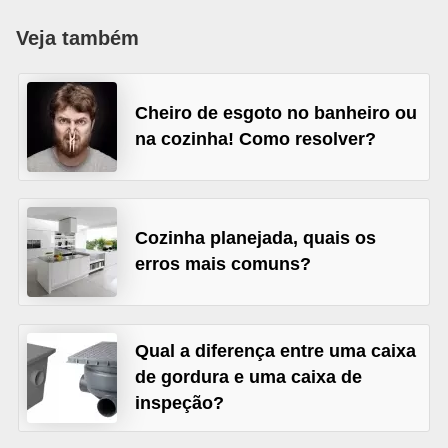
p
Veja também
r
a
Cheiro de esgoto no banheiro ou
r
na cozinha! Como resolver?
o
u
a
l
Cozinha planejada, quais os
u
erros mais comuns?
g
a
Qual a diferença entre uma caixa
r
de gordura e uma caixa de
i
inspeção?
m
ó