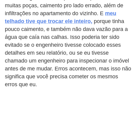
í
muitas poças, caimento pro lado errado, além de
l
infiltrações no apartamento do vizinho. E
meu
telhado tive que trocar ele inteiro,
porque tinha
i
pouco caimento, e também não dava vazão para a
o
água que caía nas calhas. Isso poderia ter sido
s
evitado se o engenheiro tivesse colocado esses
S
detalhes em seu relatório, ou se eu tivesse
chamado um engenheiro para inspecionar o imóvel
í
antes de me mudar. Erros acontecem, mas isso não
n
significa que você precisa cometer os mesmos
d
erros que eu.
i
c
o
e
c
o