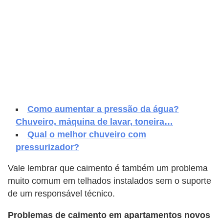
e
f
o
r
m
a
r
Como aumentar a pressão da água?
D
Chuveiro, máquina de lavar, toneira…
e
Qual o melhor chuveiro com
c
pressurizador?
o
Vale lembrar que caimento é também um problema
r
muito comum em telhados instalados sem o suporte
a
de um responsável técnico.
ç
ã
Problemas de caimento em apartamentos novos