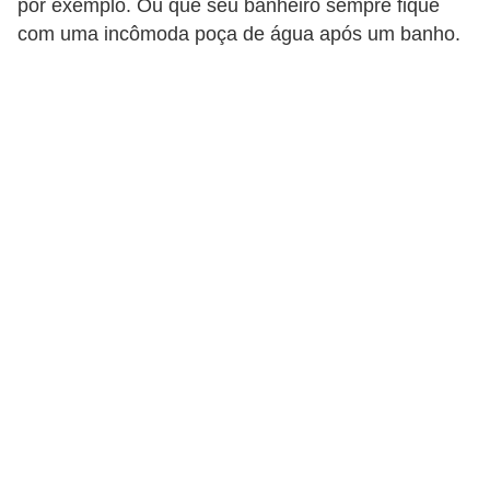
por exemplo. Ou que seu banheiro sempre fique
p
com uma incômoda poça de água após um banho.
r
a
r
o
u
a
l
u
g
a
r
i
m
ó