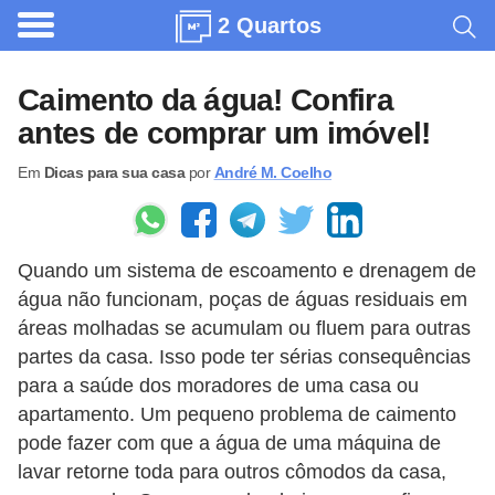
2 Quartos
A
r
Caimento da água! Confira
q
antes de comprar um imóvel!
u
Em
Dicas para sua casa
por
André M. Coelho
i
t
e
Quando um sistema de escoamento e drenagem de
t
água não funcionam, poças de águas residuais em
u
áreas molhadas se acumulam ou fluem para outras
r
partes da casa. Isso pode ter sérias consequências
a
para a saúde dos moradores de uma casa ou
apartamento. Um pequeno problema de caimento
C
pode fazer com que a água de uma máquina de
o
lavar retorne toda para outros cômodos da casa,
m