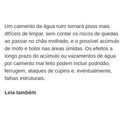
v
e
l
Um caimento da água ruim tornará pisos mais
difíceis de limpar, sem contar os riscos de quedas
C
ao passar no chão molhado, e o possível acúmulo
o
de mofo e bolor nas áreas úmidas. Os efeitos a
n
longo prazo do acúmulo ou vazamentos de água
s
por caimento mal feito podem incluir podridão,
t
ferrugem, ataques de cupins e, eventualmente,
falhas estruturais.
r
u
Leia também
i
r
e
r