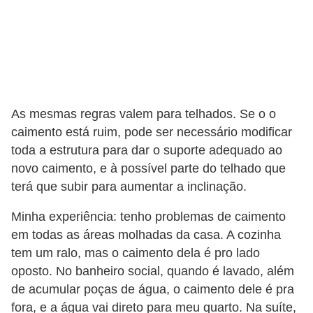
a
s
a
M
ó
v
As mesmas regras valem para telhados. Se o o
caimento está ruim, pode ser necessário modificar
e
toda a estrutura para dar o suporte adequado ao
i
novo caimento, e à possível parte do telhado que
s
terá que subir para aumentar a inclinação.
e
Minha experiência: tenho problemas de caimento
u
em todas as áreas molhadas da casa. A cozinha
t
tem um ralo, mas o caimento dela é pro lado
e
oposto. No banheiro social, quando é lavado, além
n
de acumular poças de água, o caimento dele é pra
s
fora, e a água vai direto para meu quarto. Na suíte,