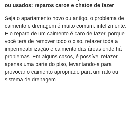
ou usados: reparos caros e chatos de fazer
o
D
Seja o apartamento novo ou antigo, o problema de
caimento e drenagem é muito comum, infelizmente.
i
E o reparo de um caimento é caro de fazer, porque
c
você terá de remover todo o piso, refazer toda a
a
impermeabilização e caimento das áreas onde há
s
problemas. Em alguns casos, é possível refazer
p
apenas uma parte do piso, levantando-a para
a
provocar o caimento apropriado para um ralo ou
sistema de drenagem.
r
a
s
u
a
c