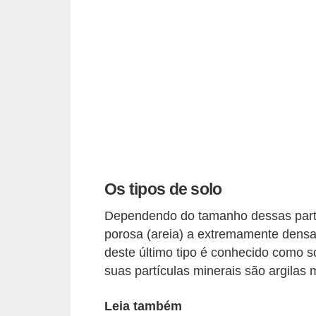
p
r
a
r
o
u
a
l
u
Os tipos de solo
g
Dependendo do tamanho dessas partíc
a
porosa (areia) a extremamente densa
r
deste último tipo é conhecido como so
i
suas partículas minerais são argilas m
m
Leia também
ó