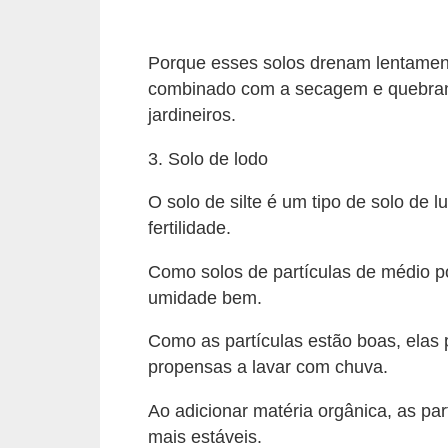
o
D
Porque esses solos drenam lentamen
combinado com a secagem e quebrand
i
jardineiros.
c
a
3. Solo de lodo
s
O solo de silte é um tipo de solo de 
p
fertilidade.
a
r
Como solos de partículas de médio p
umidade bem.
a
s
Como as partículas estão boas, elas
u
propensas a lavar com chuva.
a
Ao adicionar matéria orgânica, as pa
c
mais estáveis.