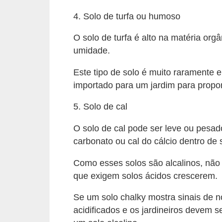
a
s
4. Solo de turfa ou humoso
a
O solo de turfa é alto na matéria o
M
umidade.
ó
Este tipo de solo é muito raramente
v
importado para um jardim para propor
e
5. Solo de cal
i
s
O solo de cal pode ser leve ou pesad
e
carbonato ou cal do cálcio dentro de 
u
Como esses solos são alcalinos, não 
t
que exigem solos ácidos crescerem.
e
Se um solo chalky mostra sinais de n
n
acidificados e os jardineiros devem 
s