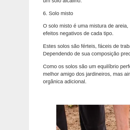
um solo alcalino.
í
l
6. Solo misto
i
O solo misto é uma mistura de areia,
o
efeitos negativos de cada tipo.
s
Estes solos são férteis, fáceis de t
S
Dependendo de sua composição predo
í
Como os solos são um equilíbrio perf
n
melhor amigo dos jardineiros, mas ai
d
orgânica adicional.
i
c
o
e
c
o