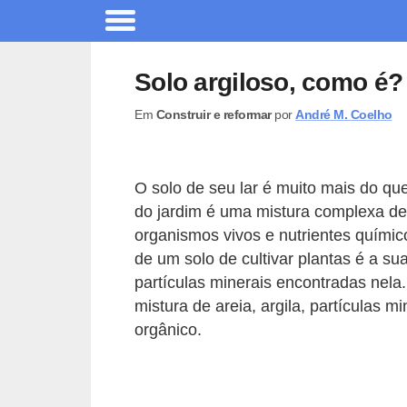
A
r
Solo argiloso, como é?
q
Em
Construir e reformar
por
André M. Coelho
u
i
t
O solo de seu lar é muito mais do que
e
do jardim é uma mistura complexa de 
t
organismos vivos e nutrientes químico
u
de um solo de cultivar plantas é a s
partículas minerais encontradas nela
r
mistura de areia, argila, partículas 
a
orgânico.
C
o
m