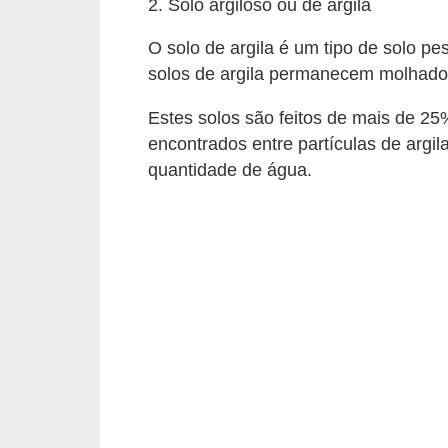
2. Solo argiloso ou de argila
e
f
O solo de argila é um tipo de solo pe
o
solos de argila permanecem molhados
r
Estes solos são feitos de mais de 25
m
encontrados entre partículas de argil
a
quantidade de água.
r
D
e
c
o
r
a
ç
ã