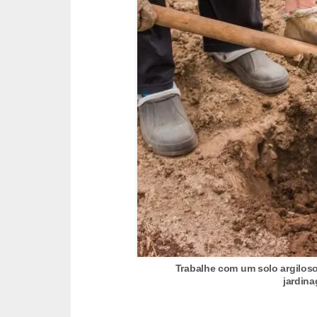
n
d
o
m
í
n
i
o
s
Trabalhe com um solo argiloso
jardin