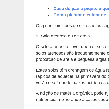
v
Casa de pau a pique: o qu
e
Como plantar e cuidar de 
l
Os principais tipos de solo são os seg
C
1. Solo arenoso ou de areia
o
n
O solo arenoso é leve, quente, seco e
s
solos arenosos são frequentemente c
proporção de areia e pequena argila (
t
r
Estes solos têm drenagem de água ráp
u
rápidos de aquecer na primavera do 
i
verão e sofrem de baixos nutrientes 
r
A adição de matéria orgânica pode aj
e
nutrientes, melhorando a capacidade 
r