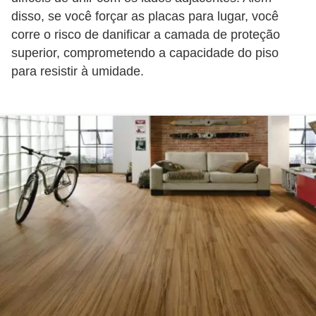
o
disso, se você forçar as placas para lugar, você
corre o risco de danificar a camada de proteção
D
superior, comprometendo a capacidade do piso
i
para resistir à umidade.
c
a
s
p
a
r
a
s
u
a
c