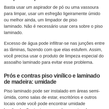
í
Basta usar um aspirador de pó ou uma vassoura
l
para limpar, usar um esfregão ligeiramente úmido
i
ou melhor ainda, um limpador de piso
o
laminado. Não é necessário usar cera sobre o piso
s
laminado.
S
Excesso de água pode infiltrar-se nas junções entre
í
as lâminas, fazendo com que elas estufem. Assim,
você precisa usar o produto de limpeza especial do
n
assoalho laminado para evitar esse problema.
d
i
Prós e contras piso vinílico e laminado
c
de madeira: umidade
o
Piso laminado pode ser instalado em áreas semi-
e
úmida, como salas de estar, escritórios e outros
c
locais onde você pode encontrar umidade
o