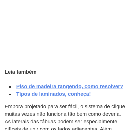
e
f
o
r
m
a
r
D
Leia também
e
c
Piso de madeira rangendo, como resolver?
o
Tipos de laminados, conheça!
r
Embora projetado para ser fácil, o sistema de clique
a
muitas vezes não funciona tão bem como deveria.
ç
As laterais das tábuas podem ser especialmente
ã
difíceis de unir com os lados adjacentes. Além