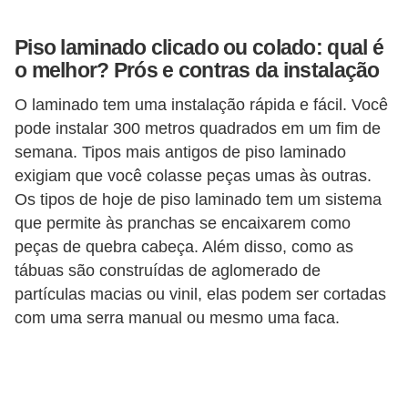
v
Piso laminado clicado ou colado: qual é
e
o melhor? Prós e contras da instalação
l
O laminado tem uma instalação rápida e fácil. Você
C
pode instalar 300 metros quadrados em um fim de
o
semana. Tipos mais antigos de piso laminado
n
exigiam que você colasse peças umas às outras.
s
Os tipos de hoje de piso laminado tem um sistema
que permite às pranchas se encaixarem como
t
peças de quebra cabeça. Além disso, como as
r
tábuas são construídas de aglomerado de
u
partículas macias ou vinil, elas podem ser cortadas
i
com uma serra manual ou mesmo uma faca.
r
e
r