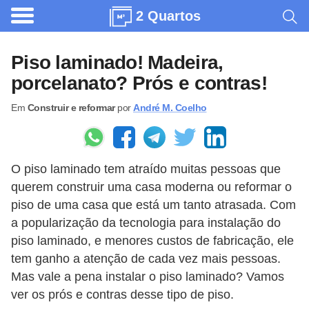
2 Quartos
A
r
Piso laminado! Madeira,
q
porcelanato? Prós e contras!
u
Em
Construir e reformar
por
André M. Coelho
i
t
e
O piso laminado tem atraído muitas pessoas que
t
querem construir uma casa moderna ou reformar o
u
piso de uma casa que está um tanto atrasada. Com
r
a popularização da tecnologia para instalação do
a
piso laminado, e menores custos de fabricação, ele
tem ganho a atenção de cada vez mais pessoas.
C
Mas vale a pena instalar o piso laminado? Vamos
o
ver os prós e contras desse tipo de piso.
m