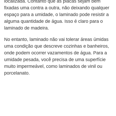
localizada. Contanto que as placas sejam bem
n
fixadas uma contra a outra, não deixando qualquer
d
espaço para a umidade, o laminado pode resistir a
alguma quantidade de água. Isso é claro para o
o
laminado de madeira.
m
í
No entanto, laminado não vai tolerar áreas úmidas
n
uma condição que descreve cozinhas e banheiros,
onde podem ocorrer vazamentos de água. Para a
i
umidade pesada, você precisa de uma superfície
o
muito impermeável, como laminados de vinil ou
s
porcelanato.