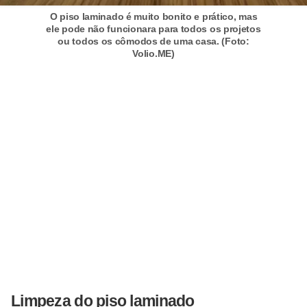
a
O piso laminado é muito bonito e prático, mas
s
ele pode não funcionara para todos os projetos
a
ou todos os cômodos de uma casa. (Foto:
Volio.ME)
M
ó
v
e
i
s
e
u
t
e
n
s
Limpeza do piso laminado