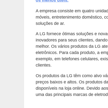
os menos úteis.
a
s
A empresa consiste em quatro unidad
a
móveis, entretenimento doméstico, c
soluções de ar.
M
ó
A LG fornece ótimas soluções e nova
v
inovadores para seus clientes, dando
e
melhor. Os vários produtos da LG a
eletrônicos. Para cada produto, a em
i
exemplo, em telefones celulares, exi
s
clientes.
e
u
Os produtos da LG têm como alvo vár
preços baixos e altos. Os produtos d
t
disponíveis na loja online. Devido ao
e
uma das principais marcas de eletro
n
s