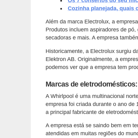
Os 7 consertos do seu mic
v
Cozinha planejada, quais
e
Além da marca Electrolux, a empresa
l
Produtos incluem aspiradores de pó, 
secadoras e mais. A empresa também 
C
o
Historicamente, a Electrolux surgiu
n
Elektron AB. Originalmente, a empres
s
podemos ver que a empresa tem prod
t
Marcas de eletrodomésticos:
r
u
A Whirlpool é uma multinacional nort
i
empresa foi criada durante o ano de
a principal fabricante de eletrodomé
r
e
A empresa está se saindo bem em te
r
atendidas em muitas regiões do mund