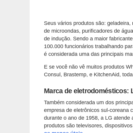
o
D
Seus vários produtos são: geladeira, 
i
de microondas, purificadores de águ
c
de indução. Sendo a maior fabricant
a
100.000 funcionários trabalhando pa
s
é considerada uma das principais ma
p
E se você não vê muitos produtos Whi
a
Consul, Brastemp, e KitchenAid, toda
r
a
Marca de eletrodomésticos: 
s
Também considerada um dos principa
u
empresa de eletrônicos sul-coreana 
a
durante o ano de 1958, a LG atende a
c
produtos são televisores, dispositivo