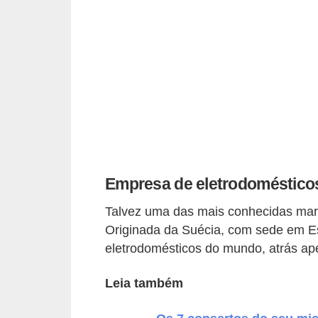
p
r
a
r
o
u
a
l
Empresa de eletrodomésticos
u
g
Talvez uma das mais conhecidas marca
a
Originada da Suécia, com sede em Es
eletrodomésticos do mundo, atrás ap
r
i
Leia também
m
ó