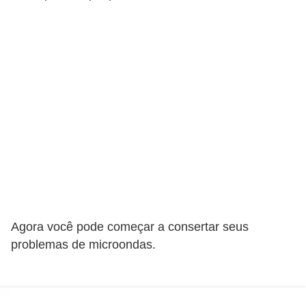
a
s
a
M
ó
v
e
i
s
e
u
Agora você pode começar a consertar seus
t
problemas de microondas.
e
n
s