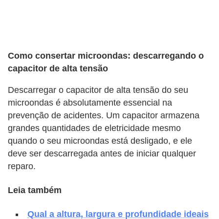
v
e
l
Como consertar microondas: descarregando o
C
capacitor de alta tensão
o
Descarregar o capacitor de alta tensão do seu
n
microondas é absolutamente essencial na
s
prevenção de acidentes. Um capacitor armazena
t
grandes quantidades de eletricidade mesmo
r
quando o seu microondas está desligado, e ele
u
deve ser descarregada antes de iniciar qualquer
i
reparo.
r
Leia também
e
r
Qual a altura, largura e profundidade ideais