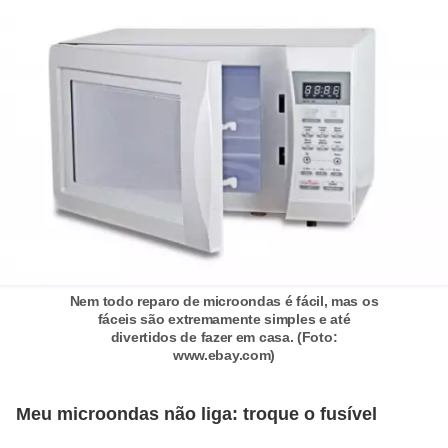
í
l
i
o
s
S
í
n
d
i
Nem todo reparo de microondas é fácil, mas os
fáceis são extremamente simples e até
c
divertidos de fazer em casa. (Foto:
o
www.ebay.com)
e
c
Meu microondas não liga: troque o fusível
o