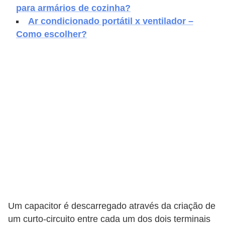
e
para armários de cozinha?
f
Ar condicionado portátil x ventilador –
o
Como escolher?
r
m
a
r
D
e
c
o
r
a
ç
Um capacitor é descarregado através da criação de
um curto-circuito entre cada um dos dois terminais
ã