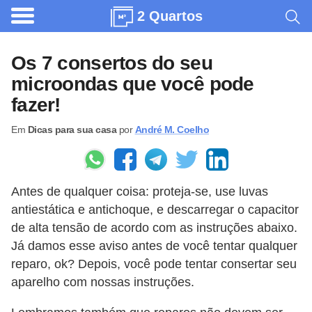
2 Quartos
A
r
Os 7 consertos do seu
q
microondas que você pode
u
fazer!
i
Em
Dicas para sua casa
por
André M. Coelho
t
e
t
Antes de qualquer coisa: proteja-se, use luvas
u
antiestática e antichoque, e descarregar o capacitor
r
de alta tensão de acordo com as instruções abaixo.
a
Já damos esse aviso antes de você tentar qualquer
reparo, ok? Depois, você pode tentar consertar seu
C
aparelho com nossas instruções.
o
m