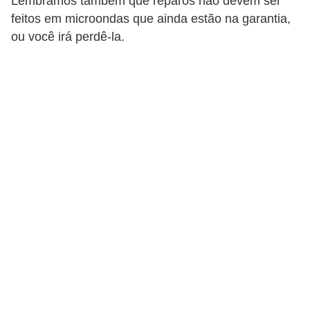
Lembramos também que reparos não devem ser
p
feitos em microondas que ainda estão na garantia,
ou você irá perdê-la.
r
a
r
o
u
a
l
u
g
a
r
i
m
ó