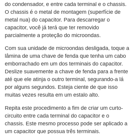
do condensador, e entre cada terminal e o chassis.
o
O chassis é o metal de montagem (superfície de
D
metal nua) do capacitor. Para descarregar o
i
capacitor, você já terá que ter removido
parcialmente a proteção do microondas.
c
a
Com sua unidade de microondas desligada, toque a
s
lâmina de uma chave de fenda que tenha um cabo
p
emborrachado em um dos terminais do capacitor.
Deslize suavemente a chave de fenda para a frente
a
até que ele atinja o outro terminal, segurando-a lá
r
por alguns segundos. Esteja ciente de que isso
a
muitas vezes resulta em um estalo alto.
s
u
Repita este procedimento a fim de criar um curto-
circuito entre cada terminal do capacitor e o
a
chassis. Este mesmo processo pode ser aplicado a
c
um capacitor que possua três terminais.