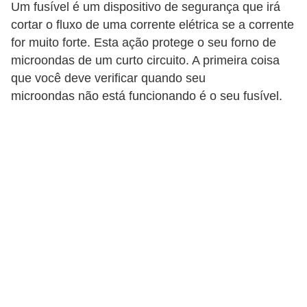
Um fusível é um dispositivo de segurança que irá
n
cortar o fluxo de uma corrente elétrica se a corrente
d
for muito forte. Esta ação protege o seu forno de
o
microondas de um curto circuito. A primeira coisa
que você deve verificar quando seu
m
microondas não está funcionando é o seu fusível.
í
n
i
o
s