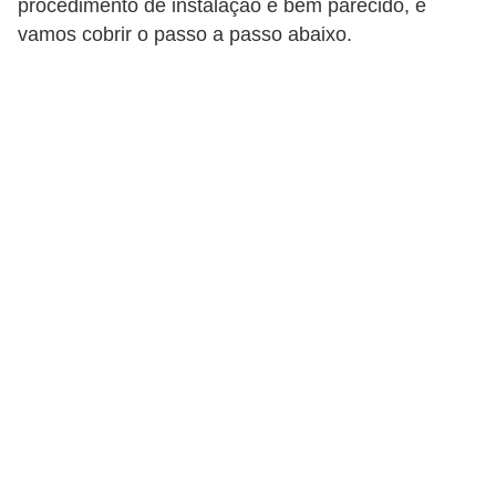
procedimento de instalação é bem parecido, e
p
vamos cobrir o passo a passo abaixo.
r
a
r
o
u
a
l
u
g
a
r
i
m
ó