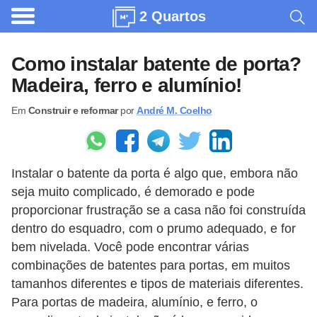
2 Quartos
A
r
Como instalar batente de porta?
q
Madeira, ferro e alumínio!
u
Em
Construir e reformar
por
André M. Coelho
i
t
e
Instalar o batente da porta é algo que, embora não
t
seja muito complicado, é demorado e pode
u
proporcionar frustração se a casa não foi construída
r
dentro do esquadro, com o prumo adequado, e for
a
bem nivelada. Você pode encontrar várias
combinações de batentes para portas, em muitos
C
tamanhos diferentes e tipos de materiais diferentes.
o
Para portas de madeira, alumínio, e ferro, o
m