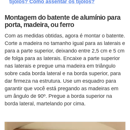
tijolos? Como assentar os tijolos?
o
Montagem do batente de alumínio para
D
porta, madeira, ou ferro
i
c
Com as medidas obtidas, agora é montar o batente.
Corte a madeira no tamanho igual para as laterais e
a
para a parte superior, deixando entre 2,5 cm e 5 cm
s
de folga para as laterais. Encaixe a parte superior
p
nas laterais e pregue uma madeira em triângulo
a
sobre cada borda lateral e na borda superior, para
r
dar firmeza na estrutura. Use um esquadro para
a
garantir que você está pregando as madeiras em
s
um ângulo de 90º. Pregue a borda superior na
borda lateral, martelando por cima.
u
a
c