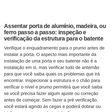
v
e
l
Assentar porta de alumínio, madeira, ou
C
ferro passo a passo: inspeção e
verificação da estrutura para o batente
o
n
Verifique o enquadramento para o prumo antes de
s
instalar a porta. O aspecto mais importante da
instalação de uma porta e seu batente não é a
t
instalação em si, mas verificar tudo de antemão
r
para que você saiba quais os problemas que irá
u
encontrar. Inspecionar a estrutura e o chão para
i
verificar o nível e prumo permitirá que você saiba
r
se você precisa fazer algum ajuste ou correção
e
antes de começar. Sem fazer a pré verificação,
r
você estará agindo às cegas e poderá dobrar ou