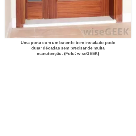
í
l
i
o
s
Uma porta com um batente bem instalado pode
durar décadas sem precisar de muita
S
manutenção. (Foto: wiseGEEK)
í
n
d
i
c
o
e
c
o