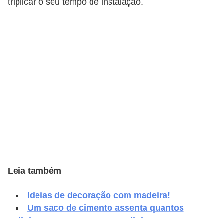
triplicar o seu tempo de instalação.
e
f
o
r
m
a
r
D
e
c
o
r
Leia também
a
Ideias de decoração com madeira!
ç
Um saco de cimento assenta quantos
ã