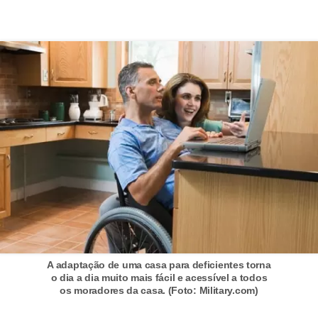
í
l
i
o
s
S
í
n
d
i
c
o
A adaptação de uma casa para deficientes torna
e
o dia a dia muito mais fácil e acessível a todos
os moradores da casa. (Foto: Military.com)
c
o