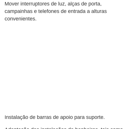
e
Mover interruptores de luz, alças de porta,
f
campainhas e telefones de entrada a alturas
convenientes.
o
r
m
a
r
D
e
c
o
r
a
Instalação de barras de apoio para suporte.
ç
ã