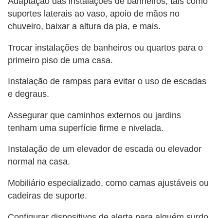
Adaptação das instalações de banheiros, tais como
o
suportes laterais ao vaso, apoio de mãos no
chuveiro, baixar a altura da pia, e mais.
D
i
Trocar instalações de banheiros ou quartos para o
c
primeiro piso de uma casa.
a
Instalação de rampas para evitar o uso de escadas
s
e degraus.
p
Assegurar que caminhos externos ou jardins
a
tenham uma superfície firme e nivelada.
r
a
Instalação de um elevador de escada ou elevador
s
normal na casa.
u
Mobiliário especializado, como camas ajustáveis ​​ou
a
cadeiras de suporte.
c
Configurar dispositivos de alerta para alguém surdo