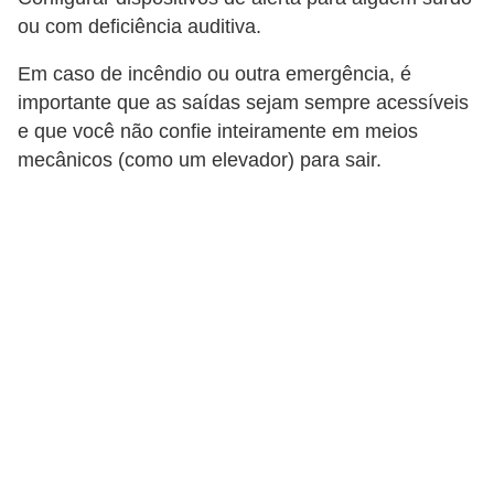
a
ou com deficiência auditiva.
s
a
Em caso de incêndio ou outra emergência, é
importante que as saídas sejam sempre acessíveis
M
e que você não confie inteiramente em meios
ó
mecânicos (como um elevador) para sair.
v
e
i
s
e
u
t
e
n
s