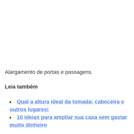
v
e
l
C
o
n
s
Alargamento de portas e passagens.
t
r
Leia também
u
i
Qual a altura ideal da tomada: cabeceira e
r
outros lugares!
10 ideias para ampliar sua casa sem gastar
e
muito dinheiro
r