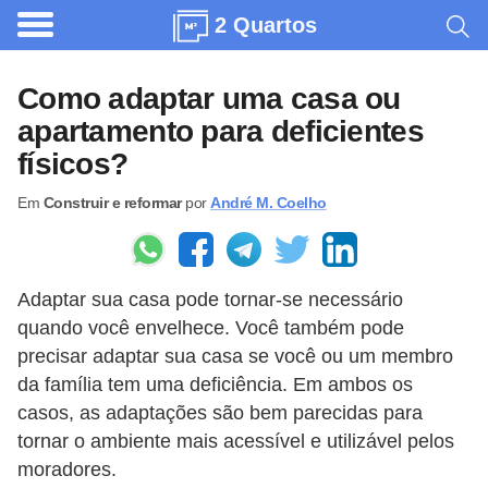
2 Quartos
A
r
Como adaptar uma casa ou
q
apartamento para deficientes
u
físicos?
i
Em
Construir e reformar
por
André M. Coelho
t
e
t
Adaptar sua casa pode tornar-se necessário
u
quando você envelhece. Você também pode
r
precisar adaptar sua casa se você ou um membro
a
da família tem uma deficiência. Em ambos os
casos, as adaptações são bem parecidas para
C
tornar o ambiente mais acessível e utilizável pelos
o
moradores.
m