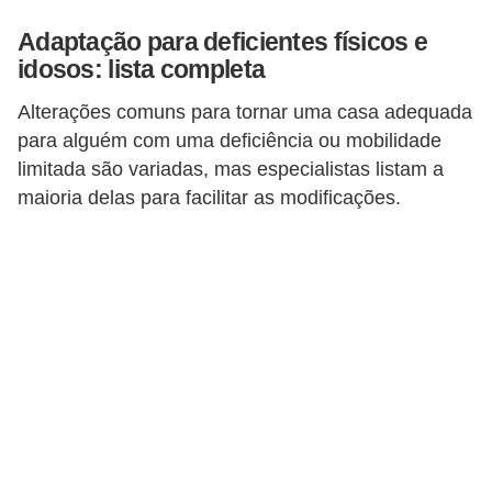
p
Adaptação para deficientes físicos e
r
idosos: lista completa
a
Alterações comuns para tornar uma casa adequada
r
para alguém com uma deficiência ou mobilidade
o
limitada são variadas, mas especialistas listam a
u
maioria delas para facilitar as modificações.
a
l
u
g
a
r
i
m
ó