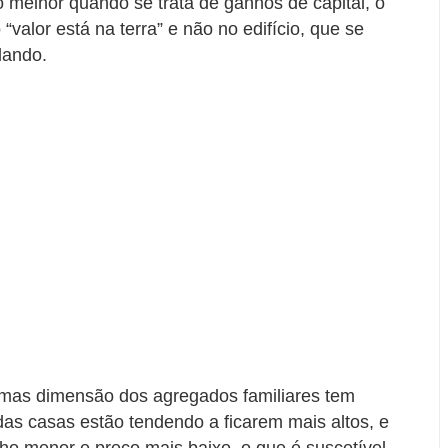
 melhor quando se trata de ganhos de capital, o
“valor está na terra” e não no edifício, que se
dando.
 mas dimensão dos agregados familiares tem
das casas estão tendendo a ficarem mais altos, e
o menor e preço mais baixo, o que é suscetível