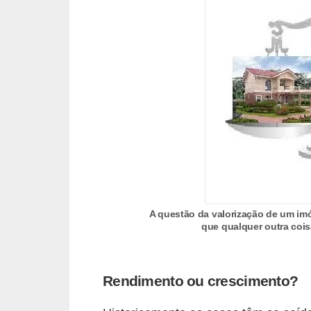
a
s
a
M
ó
v
e
i
s
e
A questão da valorização de um imó
u
que qualquer outra coi
t
e
n
Rendimento ou crescimento?
s