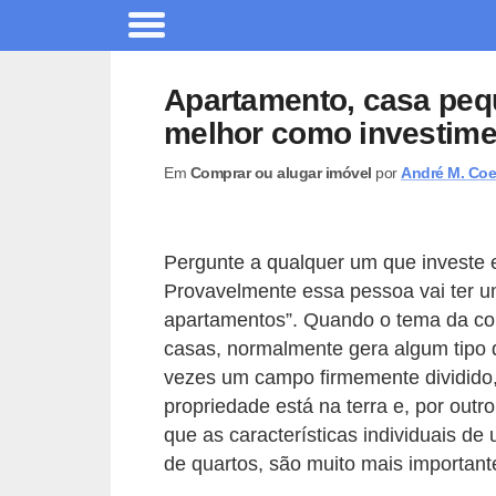
A
r
Apartamento, casa peq
q
melhor como investim
u
Em
Comprar ou alugar imóvel
por
André M. Coe
i
t
e
Pergunte a qualquer um que investe
t
Provavelmente essa pessoa vai ter u
u
apartamentos”. Quando o tema da con
r
casas, normalmente gera algum tipo d
vezes um campo firmemente dividido
a
propriedade está na terra e, por outr
C
que as características individuais d
o
de quartos, são muito mais important
m