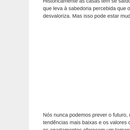
Historicamente as casas têm se saído
í
que leva à sabedoria percebida que o 
l
desvaloriza. Mas isso pode estar mu
i
o
s
S
í
n
d
i
c
o
e
Nós nunca podemos prever o futuro,
c
tendências mais baixas e os valores 
o
os apartamentos oferecem um tamanh