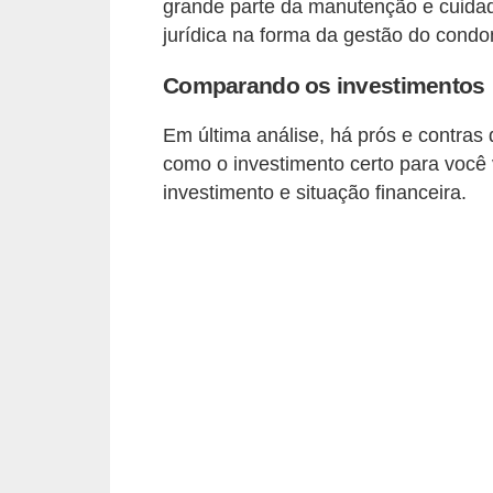
grande parte da manutenção e cuidado
e
jurídica na forma da gestão do condo
f
o
Comparando os investimentos
r
Em última análise, há prós e contras 
m
como o investimento certo para você v
a
investimento e situação financeira.
r
D
e
c
o
r
a
ç
ã