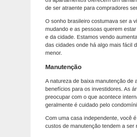
n
de ser atraente para compradores sen
d
O sonho brasileiro costumava ser a 
o
mudando e as pessoas querem estar pe
m
e da cidade. Estamos vendo aumentar 
í
das cidades onde há algo mais fácil
menor.
n
i
Manutenção
o
A natureza de baixa manutenção de
s
benefícios para os investidores. As 
preocupar com o que acontece inter
geralmente é cuidado pelo condomíni
Com uma casa independente, você é 
custos de manutenção tendem a ser 