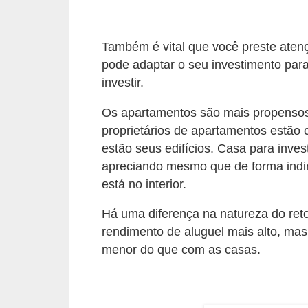
o
D
Também é vital que você preste atenç
i
pode adaptar o seu investimento par
c
investir.
a
Os apartamentos são mais propensos
s
proprietários de apartamentos estão 
p
estão seus edifícios. Casa para inves
a
apreciando mesmo que de forma indi
está no interior.
r
a
Há uma diferença na natureza do re
s
rendimento de aluguel mais alto, mas
u
menor do que com as casas.
a
c