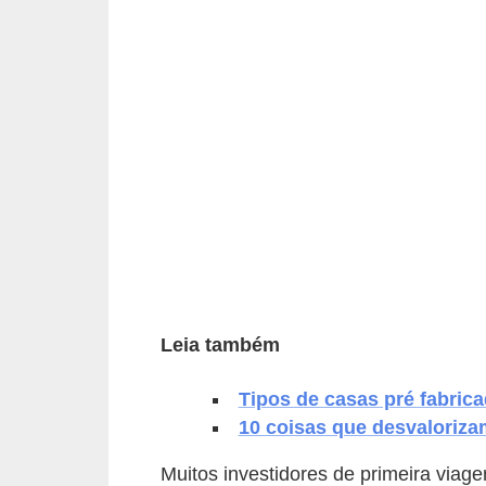
p
r
a
r
o
u
a
l
u
g
Leia também
a
r
Tipos de casas pré fabric
i
10 coisas que desvaloriza
m
Muitos investidores de primeira via
ó