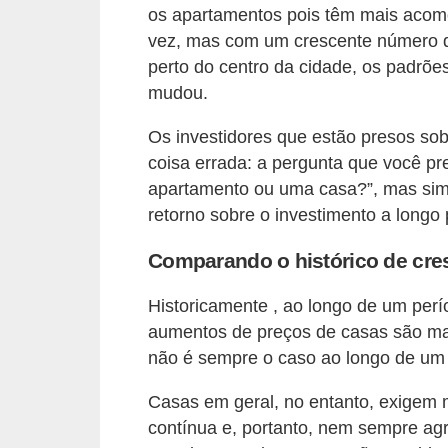
os apartamentos pois têm mais acomo
v
vez, mas com um crescente número de 
e
perto do centro da cidade, os padrõe
l
mudou.
C
Os investidores que estão presos so
o
coisa errada: a pergunta que você pre
n
apartamento ou uma casa?”, mas sim,
retorno sobre o investimento a longo 
s
t
Comparando o histórico de cre
r
u
Historicamente , ao longo de um perí
aumentos de preços de casas são ma
i
não é sempre o caso ao longo de um c
r
e
Casas em geral, no entanto, exigem
r
contínua e, portanto, nem sempre ag