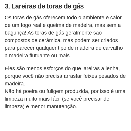
3. Lareiras de toras de gás
n
d
Os toras de gás oferecem todo o ambiente e calor
o
de um fogo real e queima de madeira, mas sem a
bagunça! As toras de gás geralmente são
m
compostos de cerâmica, mas podem ser criados
í
para parecer qualquer tipo de madeira de carvalho
n
a madeira flutuante ou mais.
i
Eles são menos esforços do que lareiras a lenha,
o
porque você não precisa arrastar feixes pesados ​​de
s
madeira.
Não há poeira ou fuligem produzida, por isso é uma
limpeza muito mais fácil (se você precisar de
limpeza) e menor manutenção.