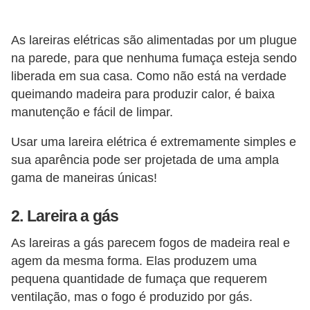
o
As lareiras elétricas são alimentadas por um plugue
D
na parede, para que nenhuma fumaça esteja sendo
i
liberada em sua casa. Como não está na verdade
c
queimando madeira para produzir calor, é baixa
a
manutenção e fácil de limpar.
s
Usar uma lareira elétrica é extremamente simples e
p
sua aparência pode ser projetada de uma ampla
a
gama de maneiras únicas!
r
a
2. Lareira a gás
s
As lareiras a gás parecem fogos de madeira real e
u
agem da mesma forma. Elas produzem uma
a
pequena quantidade de fumaça que requerem
c
ventilação, mas o fogo é produzido por gás.