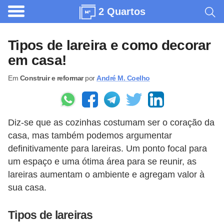
2 Quartos
A
r
Tipos de lareira e como decorar
q
em casa!
u
Em
Construir e reformar
por
André M. Coelho
i
t
e
Diz-se que as cozinhas costumam ser o coração da
t
casa, mas também podemos argumentar
u
definitivamente para lareiras. Um ponto focal para
r
um espaço e uma ótima área para se reunir, as
a
lareiras aumentam o ambiente e agregam valor à
sua casa.
C
o
Tipos de lareiras
m