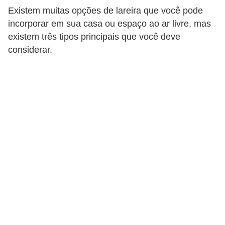
Existem muitas opções de lareira que você pode
p
incorporar em sua casa ou espaço ao ar livre, mas
r
existem três tipos principais que você deve
a
considerar.
r
o
u
a
l
u
g
a
r
i
m
ó