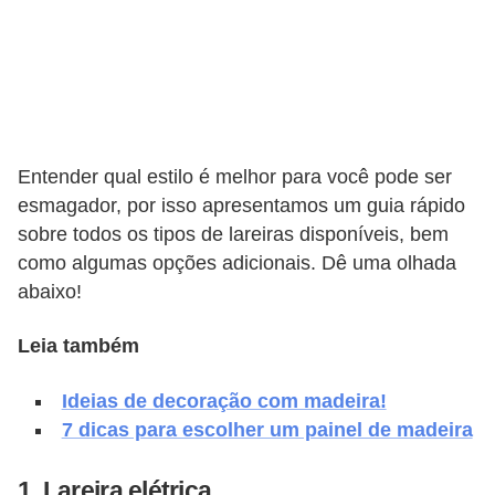
v
e
l
C
o
Entender qual estilo é melhor para você pode ser
n
esmagador, por isso apresentamos um guia rápido
sobre todos os tipos de lareiras disponíveis, bem
s
como algumas opções adicionais. Dê uma olhada
t
abaixo!
r
u
Leia também
i
Ideias de decoração com madeira!
r
7 dicas para escolher um painel de madeira
e
r
1. Lareira elétrica