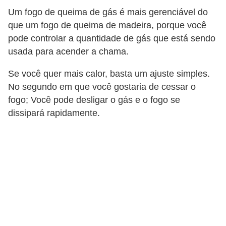
a
Um fogo de queima de gás é mais gerenciável do
s
que um fogo de queima de madeira, porque você
a
pode controlar a quantidade de gás que está sendo
M
usada para acender a chama.
ó
Se você quer mais calor, basta um ajuste simples.
v
No segundo em que você gostaria de cessar o
e
fogo; Você pode desligar o gás e o fogo se
i
dissipará rapidamente.
s
e
u
t
e
n
s