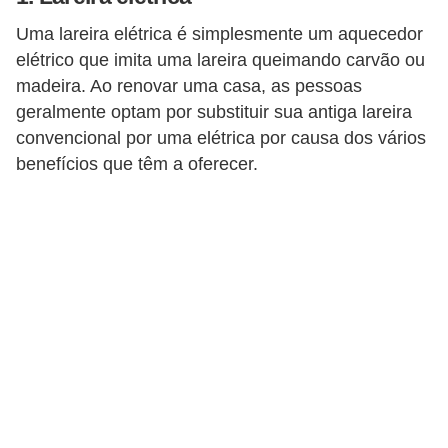
e
Uma lareira elétrica é simplesmente um aquecedor
f
elétrico que imita uma lareira queimando carvão ou
o
madeira. Ao renovar uma casa, as pessoas
r
geralmente optam por substituir sua antiga lareira
m
convencional por uma elétrica por causa dos vários
a
benefícios que têm a oferecer.
r
D
e
c
o
r
a
ç
ã