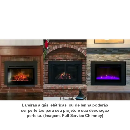
í
l
i
o
s
S
í
n
d
i
c
o
Lareiras a gás, elétricas, ou de lenha poderão
ser perfeitas para seu projeto e sua decoração
e
perfeita. (Imagem: Full Service Chimney)
c
o