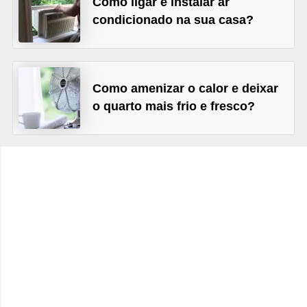
Como ligar e instalar ar
e
condicionado na sua casa?
f
o
r
m
Como amenizar o calor e deixar
o quarto mais frio e fresco?
a
r
D
e
c
o
r
a
ç
ã