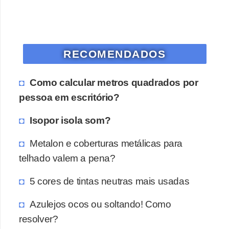
o
D
i
RECOMENDADOS
c
a
Como calcular metros quadrados por
s
pessoa em escritório?
p
Isopor isola som?
a
r
Metalon e coberturas metálicas para
a
telhado valem a pena?
s
5 cores de tintas neutras mais usadas
u
a
Azulejos ocos ou soltando! Como
c
resolver?