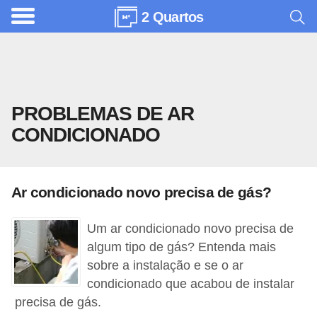
2 Quartos
A
r
q
u
PROBLEMAS DE AR
i
CONDICIONADO
t
e
t
Ar condicionado novo precisa de gás?
u
r
Um ar condicionado novo precisa de
a
algum tipo de gás? Entenda mais
sobre a instalação e se o ar
C
condicionado que acabou de instalar
o
precisa de gás.
m