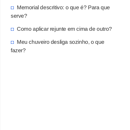
a
Memorial descritivo: o que é? Para que
s
serve?
a
Como aplicar rejunte em cima de outro?
M
ó
Meu chuveiro desliga sozinho, o que
v
fazer?
e
i
s
e
u
t
e
n
s