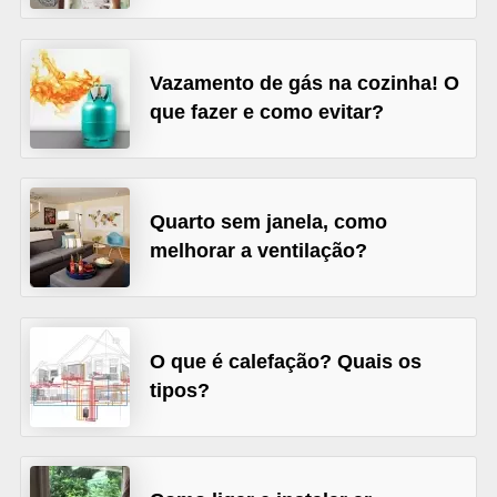
v
e
Vazamento de gás na cozinha! O
l
que fazer e como evitar?
C
o
n
Quarto sem janela, como
s
melhorar a ventilação?
t
r
u
O que é calefação? Quais os
i
tipos?
r
e
r