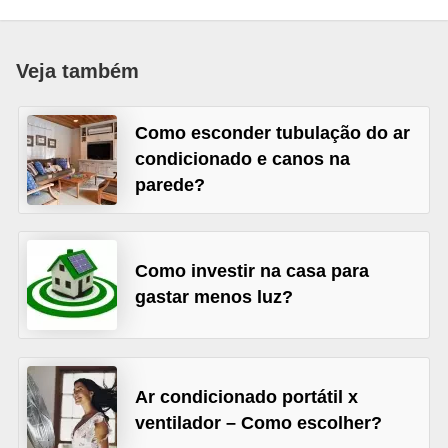
p
r
Veja também
a
r
Como esconder tubulação do ar
o
condicionado e canos na
u
parede?
a
l
u
Como investir na casa para
g
gastar menos luz?
a
r
i
Ar condicionado portátil x
m
ventilador – Como escolher?
ó