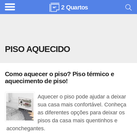
2 Quartos
A
r
q
u
PISO AQUECIDO
i
t
e
Como aquecer o piso? Piso térmico e
t
aquecimento de piso!
u
r
Aquecer o piso pode ajudar a deixar
a
sua casa mais confortável. Conheça
as diferentes opções para deixar os
C
pisos da casa mais quentinhos e
o
aconchegantes.
m