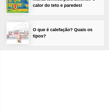
e
calor do teto e paredes!
f
o
r
O que é calefação? Quais os
m
tipos?
a
r
D
e
c
o
r
a
ç
ã