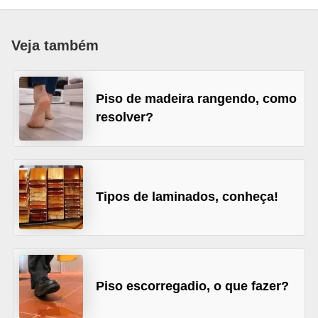
p
r
Veja também
a
r
Piso de madeira rangendo, como
o
resolver?
u
a
l
u
Tipos de laminados, conheça!
g
a
r
i
Piso escorregadio, o que fazer?
m
ó