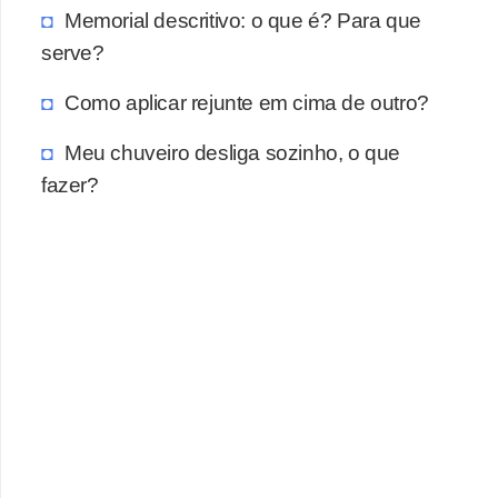
a
Memorial descritivo: o que é? Para que
s
serve?
a
Como aplicar rejunte em cima de outro?
M
ó
Meu chuveiro desliga sozinho, o que
v
fazer?
e
i
s
e
u
t
e
n
s