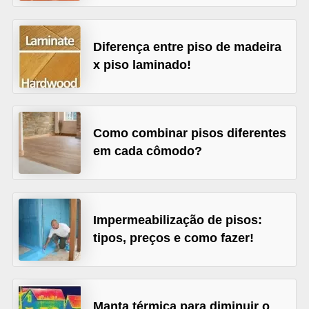
v
e
Diferença entre piso de madeira
l
x piso laminado!
C
o
n
Como combinar pisos diferentes
s
em cada cômodo?
t
r
u
Impermeabilização de pisos:
i
tipos, preços e como fazer!
r
e
r
Manta térmica para diminuir o