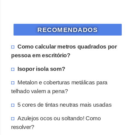
o
D
i
RECOMENDADOS
c
a
Como calcular metros quadrados por
s
pessoa em escritório?
p
Isopor isola som?
a
r
Metalon e coberturas metálicas para
a
telhado valem a pena?
s
5 cores de tintas neutras mais usadas
u
a
Azulejos ocos ou soltando! Como
c
resolver?